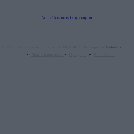
Δικαιούχος του ονόματος τομέα (dailypost.gr): ΝΟΗΣΙΣ ΙΚΕ
Διευθυντής/Διαχειριστής: Ζαχαρός Σταμάτης
Διευθυντής Σύνταξης: Ρενάτο Λέκκα
Δείτε εδώ τα στοιχεία της εταιρείας
© 2024 Πνευματικά δικαιώματα: "ΝΟΗΣΙΣ ΙΚΕ". Developed by
Webalists
Πολιτική απορρήτου
Όροι χρήσης
Επικοινωνία