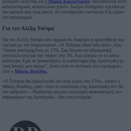
Συνέχισε λέγοντας ότι η
Μαρία Καρυστιανού
«απευθύνεται στον
αντισυστημικό, αντιπολιτικό χυλό». Ακόμα επισήμανε σχετικά με
την κριτική που τους ασκεί, ότι τουλάχιστον εκείνοι (η ΝΔ) έχουν
ένα πρόγραμμα.
Για τον Αλέξη Τσίπρα
Για τον Αλέξη Τσίπρα είπε αρχικά ότι διαφέρει η προσπάθειά του
σχετικά με την Καρυστιανού. «Ο Τσίπρας κάνει κάτι απλό. Λέει
“έφυγα αποτυχημένος με 17%. Σας έδωσα την αξιωματική
αντιπολίτευση και την πήγατε στο 5%. Εγώ μπορώ να το κάνω
καλύτερα. Εγώ το ξαναφτιάχνω το κατάστημα (της Αριστεράς) με
τους δικούς μου όρους”. Αυτό είναι το πολιτικό του εγχείρημα»,
είπε ο
Μάκης Βορίδης
.
«Ο Τσίπρας θα εξακολουθεί να είναι μέρος του 17%», τόνισε ο
Μάκης Βορίδης, γιατί «όλοι οι υπόλοιποι (της Αριστεράς) δεν θα
τον αφήσουν». «Πρόκειται για μια εσωτερική ανακατανομή των
ψηφοφόρων της Αριστεράς», είπε στη συνέχεια.