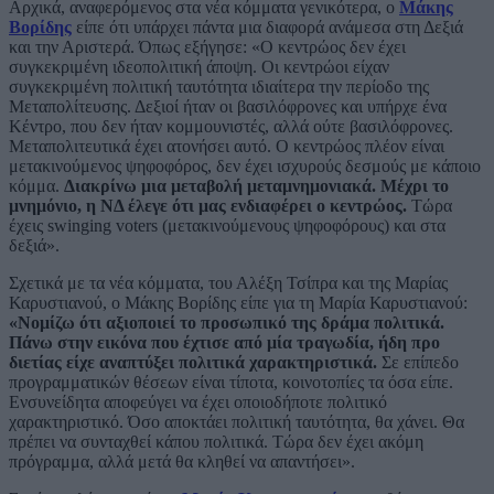
Αρχικά, αναφερόμενος στα νέα κόμματα γενικότερα, ο
Μάκης
Βορίδης
είπε ότι υπάρχει πάντα μια διαφορά ανάμεσα στη Δεξιά
και την Αριστερά. Όπως εξήγησε: «Ο κεντρώος δεν έχει
συγκεκριμένη ιδεοπολιτική άποψη. Οι κεντρώοι είχαν
συγκεκριμένη πολιτική ταυτότητα ιδιαίτερα την περίοδο της
Μεταπολίτευσης. Δεξιοί ήταν οι βασιλόφρονες και υπήρχε ένα
Κέντρο, που δεν ήταν κομμουνιστές, αλλά ούτε βασιλόφρονες.
Μεταπολιτευτικά έχει ατονήσει αυτό. Ο κεντρώος πλέον είναι
μετακινούμενος ψηφοφόρος, δεν έχει ισχυρούς δεσμούς με κάποιο
κόμμα.
Διακρίνω μια μεταβολή μεταμνημονιακά. Μέχρι το
μνημόνιο, η ΝΔ έλεγε ότι μας ενδιαφέρει ο κεντρώος.
Τώρα
έχεις swinging voters (μετακινούμενους ψηφοφόρους) και στα
δεξιά».
Σχετικά με τα νέα κόμματα, του Αλέξη Τσίπρα και της Μαρίας
Καρυστιανού, ο Μάκης Βορίδης είπε για τη Μαρία Καρυστιανού:
«Νομίζω ότι αξιοποιεί το προσωπικό της δράμα πολιτικά.
Πάνω στην εικόνα που έχτισε από μία τραγωδία, ήδη προ
διετίας είχε αναπτύξει πολιτικά χαρακτηριστικά.
Σε επίπεδο
προγραμματικών θέσεων είναι τίποτα, κοινοτοπίες τα όσα είπε.
Ενσυνείδητα αποφεύγει να έχει οποιοδήποτε πολιτικό
χαρακτηριστικό. Όσο αποκτάει πολιτική ταυτότητα, θα χάνει. Θα
πρέπει να συνταχθεί κάπου πολιτικά. Τώρα δεν έχει ακόμη
πρόγραμμα, αλλά μετά θα κληθεί να απαντήσει».