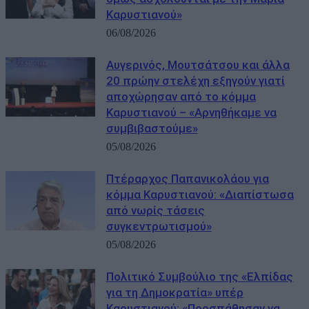
Καρυστιανού»
06/08/2026
Αυγερινός, Μουτσάτσου και άλλα
20 πρώην στελέχη εξηγούν γιατί
αποχώρησαν από το κόμμα
Καρυστιανού – «Αρνηθήκαμε να
συμβιβαστούμε»
05/08/2026
Πτέραρχος Παπανικολάου για
κόμμα Καρυστιανού: «Διαπίστωσα
από νωρίς τάσεις
συγκεντρωτισμού»
05/08/2026
Πολιτικό Συμβούλιο της «Ελπίδας
για τη Δημοκρατία» υπέρ
Καρυστιανού: «Προσπάθησαν να