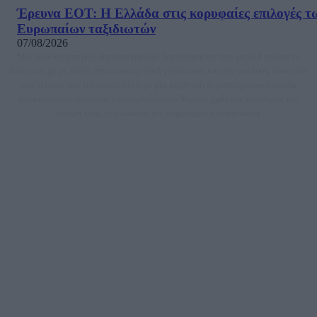
Έρευνα ΕΟΤ: Η Ελλάδα στις κορυφαίες επιλογές τ
Ευρωπαίων ταξιδιωτών
07/08/2026
Μία ομάδα έμπειρων δημοσιογράφων δημιούργησαν πριν μερικά χρόνια το
dailypost.gr, με στόχο την αντικειμενική ενημέρωση και την ανάλυση πίσω από
τους τίτλους των ειδήσεων. Μαζί με μια μαχητική δημοσιογραφική ομάδα,
αποκαλύπτουν πολιτικά και παραπολιτικά θέματα, γράφουν επωνύμως την
άποψη τους, με γνώμονα τον ενημερωμένο αναγνώστη.
DAILYPOST.GR – ΤΑΥΤΌΤΗΤΑ
Ιδιοκτήτρια εταιρεία: «ΝΟΗΣΙΣ ΙΚΕ»
Έδρα: Δήμος Αμαρουσίου Αττικής, Αγ. Αθανασίου αρ. 21, Τ.Κ. 15125
ΑΦΜ: 801093076, Δ.Ο.Υ.: ΚΕΦΟΔΕ ΑΤΤΙΚΗΣ, E-mail: press@dailypost.gr, Τηλ.
επικοινωνίας: 2108066997
Νόμιμος Εκπρόσωπος: Ζαχαρός Σταμάτης
Μέτοχοι: Ζαχαρός Σταμάτης, Κουβαράς Γεώργιος, ΥΠΗΡΕΣΙΕΣ ΠΡΟΗΓΜΕΝΗΣ
ΤΕΧΝΟΛΟΓΙΑΣ ΠΑΡΑΓΩΓΗΣ ΟΠΤΙΚΟΑΚΟΥΣΤΙΚΩΝ ΜΕΣΩΝ ΜΕΛΕΤΩΝ ΚΑΙ
ΠΑΡΟΧΗΣ ΥΠΗΡΕΣΙΩΝ PLD PLUS ΑΝΩΝ ΕΤΑΙΡΙΑ