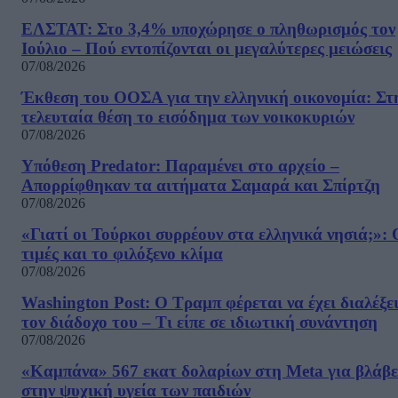
ΕΛΣΤΑΤ: Στο 3,4% υποχώρησε ο πληθωρισμός τον
Ιούλιο – Πού εντοπίζονται οι μεγαλύτερες μειώσεις
07/08/2026
Έκθεση του ΟΟΣΑ για την ελληνική οικονομία: Στ
τελευταία θέση το εισόδημα των νοικοκυριών
07/08/2026
Υπόθεση Predator: Παραμένει στο αρχείο –
Απορρίφθηκαν τα αιτήματα Σαμαρά και Σπίρτζη
07/08/2026
«Γιατί οι Τούρκοι συρρέουν στα ελληνικά νησιά;»: 
τιμές και το φιλόξενο κλίμα
07/08/2026
Washington Post: Ο Τραμπ φέρεται να έχει διαλέξε
τον διάδοχο του – Τι είπε σε ιδιωτική συνάντηση
07/08/2026
«Καμπάνα» 567 εκατ δολαρίων στη Meta για βλάβε
στην ψυχική υγεία των παιδιών