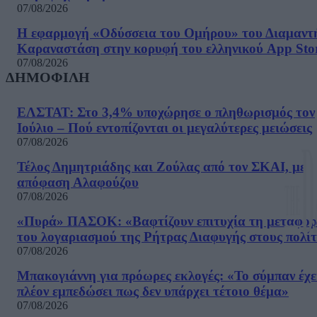
07/08/2026
Η εφαρμογή «Οδύσσεια του Ομήρου» του Διαμαντ
Καραναστάση στην κορυφή του ελληνικού App Sto
07/08/2026
ΔΗΜΟΦΙΛΗ
ΕΛΣΤΑΤ: Στο 3,4% υποχώρησε ο πληθωρισμός τον
Ιούλιο – Πού εντοπίζονται οι μεγαλύτερες μειώσεις
07/08/2026
Τέλος Δημητριάδης και Ζούλας από τον ΣΚΑΙ, με
απόφαση Αλαφούζου
07/08/2026
«Πυρά» ΠΑΣΟΚ: «Βαφτίζουν επιτυχία τη μεταφο
του λογαριασμού της Ρήτρας Διαφυγής στους πολίτ
07/08/2026
Μπακογιάννη για πρόωρες εκλογές: «Το σύμπαν έχε
πλέον εμπεδώσει πως δεν υπάρχει τέτοιο θέμα»
07/08/2026