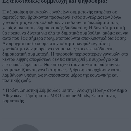
Εξ αποστάσεως συμμετοχή και ψηφοφορία:
Η αξιοποίηση ψηφιακών εργαλείων συμμετοχής επιτρέπει σε
αιρετούς που βρίσκονται προσωρινά εκτός συνεδριάσεων λόγω
γονεϊκότητας να εξακολουθούν να ασκούν τα δικαιώματά τους
χωρίς διακοπή της δημοκρατικής διαδικασίας. Η δυνατότητα αυτή
θα πρέπει να δίνεται για όλα τα δημοτικά συμβούλια, ακόμα και για
αυτά που έως σήμερα πραγματοποιούνται αποκλειστικά δια ζώσης.
Αν πράγματι πιστεύουμε στην ισότητα των φύλων, τότε η
γονεϊκότητα δεν μπορεί να αντιμετωπίζεται ως εμπόδιο στη
δημοκρατική συμμετοχή. Η παρουσία περισσότερων γυναικών στα
κέντρα λήψης αποφάσεων δεν θα επιτευχθεί με ευχολόγια και
επετειακές δηλώσεις. Θα επιτευχθεί όταν οι θεσμοί πάψουν να
αντιμετωπίζουν τη γονεϊκότητα ως εξαίρεση και αρχίσουν να τη
λαμβάνουν υπόψη ως αναπόσπαστο μέρος της κοινωνικής και
πολιτικής ζωής.
* Πρώην Δημοτική Σύμβουλος με την «Ανοιχτή Πόλη» στον Δήμο
Αθηναίων – Ιδρύτρια της ΜΚΟ Unique Minds, Επιστήμονας
ρομποτικής