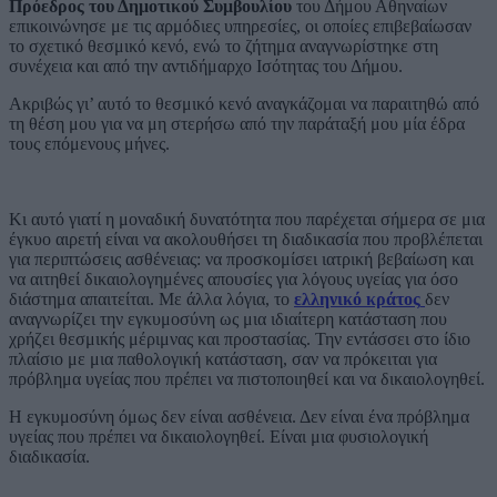
Πρόεδρος του Δημοτικού Συμβουλίου
του Δήμου Αθηναίων
επικοινώνησε με τις αρμόδιες υπηρεσίες, οι οποίες επιβεβαίωσαν
το σχετικό θεσμικό κενό, ενώ το ζήτημα αναγνωρίστηκε στη
συνέχεια και από την αντιδήμαρχο Ισότητας του Δήμου.
Ακριβώς γι’ αυτό το θεσμικό κενό αναγκάζομαι να παραιτηθώ από
τη θέση μου για να μη στερήσω από την παράταξή μου μία έδρα
τους επόμενους μήνες.
Κι αυτό γιατί η μοναδική δυνατότητα που παρέχεται σήμερα σε μια
έγκυο αιρετή είναι να ακολουθήσει τη διαδικασία που προβλέπεται
για περιπτώσεις ασθένειας: να προσκομίσει ιατρική βεβαίωση και
να αιτηθεί δικαιολογημένες απουσίες για λόγους υγείας για όσο
διάστημα απαιτείται. Με άλλα λόγια, το
ελληνικό κράτος
δεν
αναγνωρίζει την εγκυμοσύνη ως μια ιδιαίτερη κατάσταση που
χρήζει θεσμικής μέριμνας και προστασίας. Την εντάσσει στο ίδιο
πλαίσιο με μια παθολογική κατάσταση, σαν να πρόκειται για
πρόβλημα υγείας που πρέπει να πιστοποιηθεί και να δικαιολογηθεί.
Η εγκυμοσύνη όμως δεν είναι ασθένεια. Δεν είναι ένα πρόβλημα
υγείας που πρέπει να δικαιολογηθεί. Είναι μια φυσιολογική
διαδικασία.