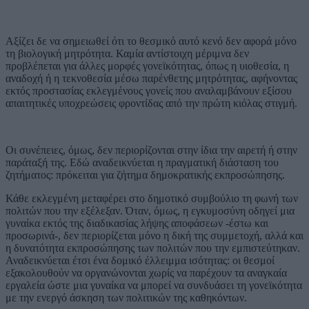
Αξίζει δε να σημειωθεί ότι το θεσμικό αυτό κενό δεν αφορά μόνο
τη βιολογική μητρότητα. Καμία αντίστοιχη μέριμνα δεν
προβλέπεται για άλλες μορφές γονεϊκότητας, όπως η υιοθεσία, η
αναδοχή ή η τεκνοθεσία μέσω παρένθετης μητρότητας, αφήνοντας
εκτός προστασίας εκλεγμένους γονείς που αναλαμβάνουν εξίσου
απαιτητικές υποχρεώσεις φροντίδας από την πρώτη κιόλας στιγμή.
Οι συνέπειες, όμως, δεν περιορίζονται στην ίδια την αιρετή ή στην
παράταξή της. Εδώ αναδεικνύεται η πραγματική διάσταση του
ζητήματος: πρόκειται για ζήτημα δημοκρατικής εκπροσώπησης.
Κάθε εκλεγμένη μεταφέρει στο δημοτικό συμβούλιο τη φωνή των
πολιτών που την εξέλεξαν. Όταν, όμως, η εγκυμοσύνη οδηγεί μια
γυναίκα εκτός της διαδικασίας λήψης αποφάσεων -έστω και
προσωρινά-, δεν περιορίζεται μόνο η δική της συμμετοχή, αλλά και
η δυνατότητα εκπροσώπησης των πολιτών που την εμπιστεύτηκαν.
Αναδεικνύεται έτσι ένα δομικό έλλειμμα ισότητας: οι θεσμοί
εξακολουθούν να οργανώνονται χωρίς να παρέχουν τα αναγκαία
εργαλεία ώστε μια γυναίκα να μπορεί να συνδυάσει τη γονεϊκότητα
με την ενεργό άσκηση των πολιτικών της καθηκόντων.