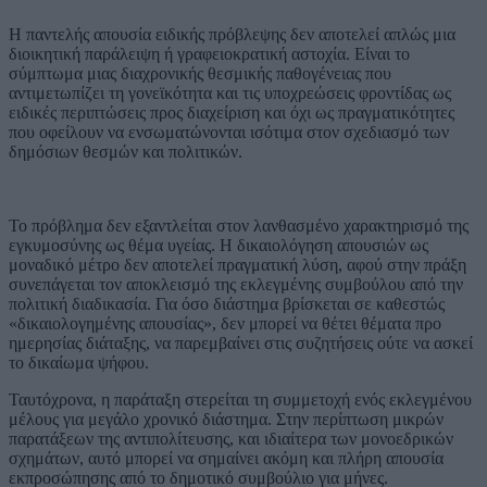
Η παντελής απουσία ειδικής πρόβλεψης δεν αποτελεί απλώς μια
διοικητική παράλειψη ή γραφειοκρατική αστοχία. Είναι το
σύμπτωμα μιας διαχρονικής θεσμικής παθογένειας που
αντιμετωπίζει τη γονεϊκότητα και τις υποχρεώσεις φροντίδας ως
ειδικές περιπτώσεις προς διαχείριση και όχι ως πραγματικότητες
που οφείλουν να ενσωματώνονται ισότιμα στον σχεδιασμό των
δημόσιων θεσμών και πολιτικών.
Το πρόβλημα δεν εξαντλείται στον λανθασμένο χαρακτηρισμό της
εγκυμοσύνης ως θέμα υγείας. Η δικαιολόγηση απουσιών ως
μοναδικό μέτρο δεν αποτελεί πραγματική λύση, αφού στην πράξη
συνεπάγεται τον αποκλεισμό της εκλεγμένης συμβούλου από την
πολιτική διαδικασία. Για όσο διάστημα βρίσκεται σε καθεστώς
«δικαιολογημένης απουσίας», δεν μπορεί να θέτει θέματα προ
ημερησίας διάταξης, να παρεμβαίνει στις συζητήσεις ούτε να ασκεί
το δικαίωμα ψήφου.
Ταυτόχρονα, η παράταξη στερείται τη συμμετοχή ενός εκλεγμένου
μέλους για μεγάλο χρονικό διάστημα. Στην περίπτωση μικρών
παρατάξεων της αντιπολίτευσης, και ιδιαίτερα των μονοεδρικών
σχημάτων, αυτό μπορεί να σημαίνει ακόμη και πλήρη απουσία
εκπροσώπησης από το δημοτικό συμβούλιο για μήνες.