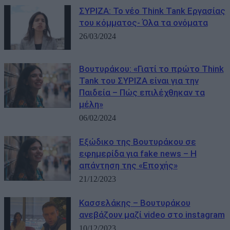
ΣΥΡΙΖΑ: To νέο Think Tank Εργασίας
του κόμματος- Όλα τα ονόματα
26/03/2024
Βουτυράκου: «Γιατί το πρώτο Think
Tank του ΣΥΡΙΖΑ είναι για την
Παιδεία – Πώς επιλέχθηκαν τα
μέλη»
06/02/2024
Εξώδικο της Βουτυράκου σε
εφημερίδα για fake news – Η
απάντηση της «Εποχής»
21/12/2023
Κασσελάκης – Βουτυράκου
ανεβάζουν μαζί video στο instagram
10/12/2023