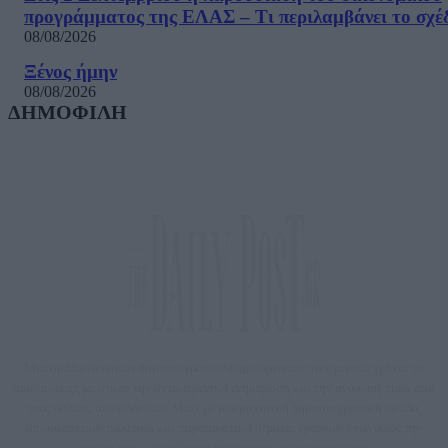
προγράμματος της ΕΛΑΣ – Τι περιλαμβάνει το σχέ
08/08/2026
Ξένος ήμην
08/08/2026
ΔΗΜΟΦΙΛΗ
Μία ομάδα έμπειρων δημοσιογράφων δημιούργησαν πριν μερικά χρόνια το
dailypost.gr, με στόχο την αντικειμενική ενημέρωση και την ανάλυση πίσω από
τους τίτλους των ειδήσεων. Μαζί με μια μαχητική δημοσιογραφική ομάδα,
αποκαλύπτουν πολιτικά και παραπολιτικά θέματα, γράφουν επωνύμως την
άποψη τους, με γνώμονα τον ενημερωμένο αναγνώστη.