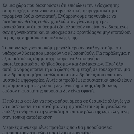
Σε μια χώρα που διακηρύσσει ότι επιδιώκει την ενίσχυση της
συμμετοχής των γυναικών στην πολιτική, η πραγματικότητα
παραμένει βαθιά αντιφατική. Ενθαρρύνουμε τις γυναίκες να
διεκδικούν θέσεις ευθύνης, αλλά όταν γίνονται μητέρες
ανακαλύπτουν ότι οι θεσμοί εξακολουθούν να είναι σχεδιασμένοι
σαν η γονεϊκότητα και οι υποχρεώσεις φροντίδας να μην αποτελούν
μέρος της δημόσιας και πολιτικής ζωής.
Το παράδοξο γίνεται ακόμη μεγαλύτερο αν αναλογιστούμε ότι
υπάρχουν λύσεις που μπορούν να αξιοποιηθούν. Για παράδειγμα, η
εξ αποστάσεως συμμετοχή μπορεί να λειτουργήσει
αποτελεσματικά σε πλήθος θεσμών και διαδικασιών. Παρ’ όλα
αυτά, ο νόμος απαιτεί τη δια ζώσης συμμετοχή σε τουλάχιστον μία
συνεδρίαση το μήνα, καθώς και σε συνεδριάσεις που απαιτούν
μυστικές ψηφοφορίες. Αυτές οι προβλέψεις ουσιαστικά αποκλείουν
τη συμμετοχή της εγκύου ή λεχώνας δημοτικής συμβούλου,
εφόσον η φυσική της παρουσία δεν είναι εφικτή.
Η πολιτεία οφείλει να προχωρήσει άμεσα σε θεσμικές αλλαγές για
να διασφαλίσει το αυτονόητο: να μη χρειάζεται καμία γυναίκα να
επιλέξει ανάμεσα στη γονεϊκότητα και τον ρόλο της ως εκλεγμένη
στην τοπική αυτοδιοίκηση.
Μερικές συγκεκριμένες προτάσεις που θα μπορούσαν να
εφαρμοστούν στη χώρα μας είναι οι παρακάτω: