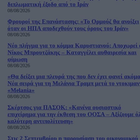
διπλωματική έξοδο από το Ιράν
08/08/2026
Φρουροί της Επανάστασης: «Το Ορμούζ θα ανοίξει
όταν οι ΗΠΑ αποδεχθούν τους όρους του Ιράν»
08/08/2026
Νέο πλήγμα για το κόμμα Καρυστιανού: Αποχωρεί 
Νίκος Μπρουτζάκης – Καταγγέλει αυθαιρεσία και
φίμωση
08/08/2026
«Θα δείξει μια πλευρά της που δεν έχει φανεί ακόμ
Νέα σειρά για τη Μελάνια Τραμπ μετά το ντοκιμαν
«Melania»
08/08/2026
Σκέρτσος για ΠΑΣΟΚ: «Κανένα ουσιαστικό
επιχείρημα για την έκθεση του ΟΟΣΑ – Αξίζουμε ό
καλύτερη αντιπολίτευση»
08/08/2026
Στις 2 Σεπτεμβρίου η παρουσίαση του οικονομικού