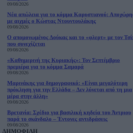
09/08/2026
Νέα απώλεια για το κόμμα Καρυστιανού: Αποχώρη
με αιχμές ο Κώστας Ντουντουλάκης
09/08/2026
Ο απομονωμένος Δούκας και το «φλερτ» με τον Τσ
που συνεχίζεται
09/08/2026
«Καθημερινή της Κυριακής»: Τον Σεπτέμβριο
πρεμιέρα για το κόμμα Σαμαρά
09/08/2026
Μαρινάκης για δημογραφικό: «Είναι μεγαλύτερη
πρόκληση για την Ελλάδα – Δεν λύνεται από τη μια
μέρα στην άλλη»
09/08/2026
Βρετανία: Σχέδιο για βασιλική κηδεία του Άντριου
παρά το σκάνδαλο – Έντονες αντιδράσεις
09/08/2026
ΔΗΜΟΦΙΛΗ