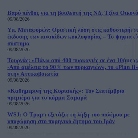
Βαρύ πένθος για τη βουλευτή της ΝΔ, Τζίνα Οικον
09/08/2026
Υπ. Μεταφορών: Οριστική λύση στις καθυστερήσει
έκδοσης των πινακίδων κυκλοφορίας – Το ψηφιακό
σύστημα
09/08/2026
Τουρνάς: «Πάνω από 400 πυρκαγιές σε ένα 10ήμερ
-Από αμέλεια το 90% των πυρκαγιών», το «Plan B
στην Αττικοβοιωτία
09/08/2026
«Καθημερινή της Κυριακής»: Τον Σεπτέμβριο
πρεμιέρα για το κόμμα Σαμαρά
09/08/2026
WSJ: Ο Τραμπ εξετάζει τη λήξη του πολέμου με
υποχώρηση στο πυρηνικό ζήτημα του Ιράν
09/08/2026
Μία ομάδα έμπειρων δημοσιογράφων δημιούργησαν πριν μερικά χρόνια το