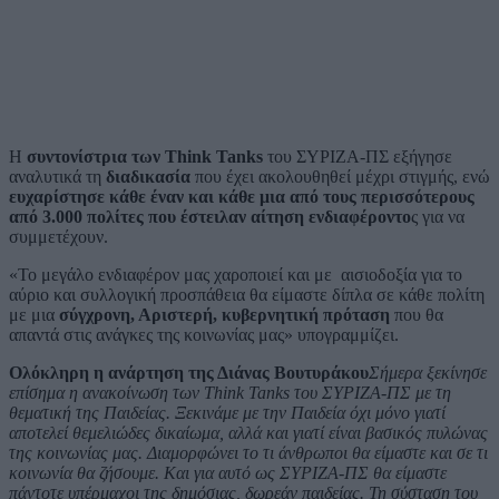
Η
συντονίστρια των Think Tanks
του ΣΥΡΙΖΑ-ΠΣ εξήγησε
αναλυτικά τη
διαδικασία
που έχει ακολουθηθεί μέχρι στιγμής, ενώ
ευχαρίστησε κάθε έναν και κάθε μια από τους περισσότερους
από 3.000 πολίτες που έστειλαν αίτηση ενδιαφέροντο
ς για να
συμμετέχουν.
«Το μεγάλο ενδιαφέρον μας χαροποιεί και με αισιοδοξία για το
αύριο και συλλογική προσπάθεια θα είμαστε δίπλα σε κάθε πολίτη
με μια
σύγχρονη, Αριστερή, κυβερνητική πρόταση
που θα
απαντά στις ανάγκες της κοινωνίας μας» υπογραμμίζει.
Ολόκληρη η ανάρτηση της Διάνας Βουτυράκου
Σήμερα ξεκίνησε
επίσημα η ανακοίνωση των Think Tanks του ΣΥΡΙΖΑ-ΠΣ με τη
θεματική της Παιδείας. Ξεκινάμε με την Παιδεία όχι μόνο γιατί
αποτελεί θεμελιώδες δικαίωμα, αλλά και γιατί είναι βασικός πυλώνας
της κοινωνίας μας. Διαμορφώνει το τι άνθρωποι θα είμαστε και σε τι
κοινωνία θα ζήσουμε. Και για αυτό ως ΣΥΡΙΖΑ-ΠΣ θα είμαστε
πάντοτε υπέρμαχοι της δημόσιας, δωρεάν παιδείας. Τη σύσταση του