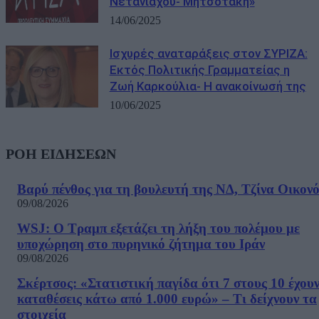
Νετανιάχου- Μητσοτάκη»
14/06/2025
Ισχυρές αναταράξεις στον ΣΥΡΙΖΑ:
Εκτός Πολιτικής Γραμματείας η
Ζωή Καρκούλια- Η ανακοίνωσή της
10/06/2025
ΡΟΗ ΕΙΔΗΣΕΩΝ
Βαρύ πένθος για τη βουλευτή της ΝΔ, Τζίνα Οικον
09/08/2026
WSJ: Ο Τραμπ εξετάζει τη λήξη του πολέμου με
υποχώρηση στο πυρηνικό ζήτημα του Ιράν
09/08/2026
Σκέρτσος: «Στατιστική παγίδα ότι 7 στους 10 έχου
καταθέσεις κάτω από 1.000 ευρώ» – Τι δείχνουν τα
στοιχεία