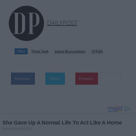
DAILYPOST
TAGS
Think Tank
Διάνα Βουτυράκου
ΣΥΡΙΖΑ
Facebook
Twitter
Pinterest