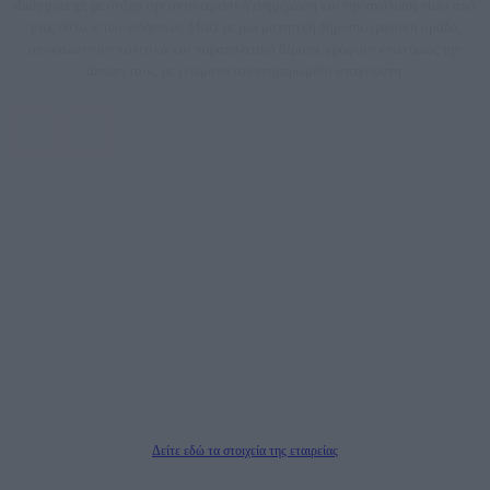
dailypost.gr, με στόχο την αντικειμενική ενημέρωση και την ανάλυση πίσω από
τους τίτλους των ειδήσεων. Μαζί με μια μαχητική δημοσιογραφική ομάδα,
αποκαλύπτουν πολιτικά και παραπολιτικά θέματα, γράφουν επωνύμως την
άποψη τους, με γνώμονα τον ενημερωμένο αναγνώστη.
DAILYPOST.GR – ΤΑΥΤΌΤΗΤΑ
Ιδιοκτήτρια εταιρεία: «ΝΟΗΣΙΣ ΙΚΕ»
Έδρα: Δήμος Αμαρουσίου Αττικής, Αγ. Αθανασίου αρ. 21, Τ.Κ. 15125
ΑΦΜ: 801093076, Δ.Ο.Υ.: ΚΕΦΟΔΕ ΑΤΤΙΚΗΣ, E-mail: press@dailypost.gr, Τηλ.
επικοινωνίας: 2108066997
Νόμιμος Εκπρόσωπος: Ζαχαρός Σταμάτης
Μέτοχοι: Ζαχαρός Σταμάτης, Κουβαράς Γεώργιος, ΥΠΗΡΕΣΙΕΣ ΠΡΟΗΓΜΕΝΗΣ
ΤΕΧΝΟΛΟΓΙΑΣ ΠΑΡΑΓΩΓΗΣ ΟΠΤΙΚΟΑΚΟΥΣΤΙΚΩΝ ΜΕΣΩΝ ΜΕΛΕΤΩΝ ΚΑΙ
ΠΑΡΟΧΗΣ ΥΠΗΡΕΣΙΩΝ PLD PLUS ΑΝΩΝ ΕΤΑΙΡΙΑ
Δικαιούχος του ονόματος τομέα (dailypost.gr): ΝΟΗΣΙΣ ΙΚΕ
Διευθυντής/Διαχειριστής: Ζαχαρός Σταμάτης
Διευθυντής Σύνταξης: Ρενάτο Λέκκα
Δείτε εδώ τα στοιχεία της εταιρείας