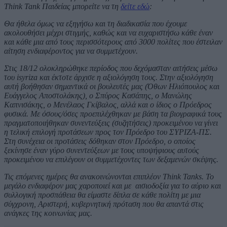
Think Tank Παιδείας μπορείτε να τη
δείτε εδώ
:
Θα ήθελα όμως να εξηγήσω και τη διαδικασία που έχουμε
ακολουθήσει μέχρι στιγμής, καθώς και να ευχαριστήσω κάθε έναν
και κάθε μια από τους περισσότερους από 3000 πολίτες που έστειλαν
αίτηση ενδιαφέροντος για να συμμετέχουν.
Στις 18/12 ολοκληρώθηκε περίοδος που δεχόμασταν αιτήσεις μέσω
του isyriza και έκτοτε άρχισε η αξιολόγηση τους. Στην αξιολόγηση
αυτή βοήθησαν σημαντικά οι βουλευτές μας (Όθων Ηλιόπουλος και
Ευάγγελος Αποστολάκης), ο Σπύρος Κασάπης, ο Μανώλης
Καπνισάκης, ο Μενέλαος Γκίβαλος, αλλά και ο ίδιος ο Πρόεδρος
φυσικά. Με όσους/όσες προεπιλέχθηκαν με βάση τα βιογραφικά τους
πραγματοποιήθηκαν συνεντεύξεις (συζητήσεις) προκειμένου να γίνει
η τελική επιλογή προτάσεων προς τον Πρόεδρο του ΣΥΡΙΖΑ-ΠΣ.
Στη συνέχεια οι προτάσεις δόθηκαν στον Πρόεδρο, ο οποίος
ξεκίνησε έναν γύρο συνεντεύξεων με τους υποψήφιους αυτούς
προκειμένου να επιλέγουν οι συμμετέχοντες των δεξαμενών σκέψης.
Τις επόμενες ημέρες θα ανακοινώνονται επιπλέον Think Tanks.
Το
μεγάλο ενδιαφέρον μας χαροποιεί και με αισιοδοξία για το αύριο και
συλλογική προσπάθεια θα είμαστε δίπλα σε κάθε πολίτη με μια
σύγχρονη, Αριστερή, κυβερνητική πρόταση που θα απαντά στις
ανάγκες της κοινωνίας μας.