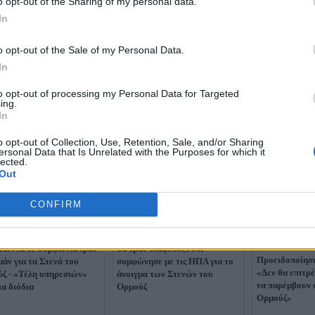
o opt-out of the Sharing of my personal data.
In
o opt-out of the Sale of my Personal Data.
In
to opt-out of processing my Personal Data for Targeted
ing.
In
o opt-out of Collection, Use, Retention, Sale, and/or Sharing
ersonal Data that Is Unrelated with the Purposes for which it
lected.
Out
CONFIRM
Κοντά σε συμφωνία Ιράν
Το Ιράν διαψεύδει ότι
Προειδοποίηση
μάν για τα Στενά του
συμφώνησε με τις ΗΠΑ για το
«Δεν θα επιτρ
ζ - «Τέλη υπηρεσιών»
άνοιγμα των Στενών του
να παρέμβουν 
ια διόδια
Ορμούζ
Ορμούζ»