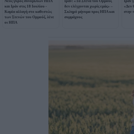
Nέος γύρος συνομιλιών ΗΠΑ
Ιράν: «Τα Στενά του Ορμούζ
Ιράν 
και Ιράν στις 18 Ιουλίου -
δεν ελέγχονται χωρίς εμάς» –
«Δεν 
Καμία αλλαγή στο καθεστώς
Σκληρό μήνυμα προς ΗΠΑ και
στην 
των Στενών του Ορμούζ, λένε
συμμάχους
οι ΗΠΑ