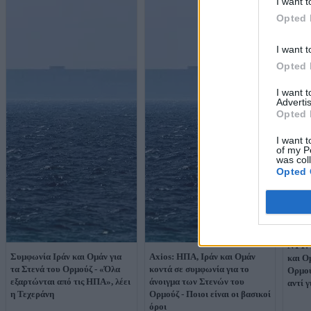
I want t
Opted 
I want t
Opted 
I want 
Advertis
Opted 
I want t
of my P
was col
Opted 
NYT: 
Συμφωνία Ιράν και Ομάν για
Axios: ΗΠΑ, Ιράν και Ομάν
και Ο
τα Στενά του Ορμούζ - «Όλα
κοντά σε συμφωνία για το
Ορμού
εξαρτώνται από τις ΗΠΑ», λέει
άνοιγμα των Στενών του
αντί γ
η Τεχεράνη
Ορμούζ - Ποιοι είναι οι βασικοί
όροι