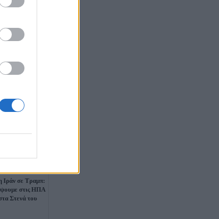
 Ιράν σε Τραμπ:
έψουμε στις ΗΠΑ
στα Στενά του