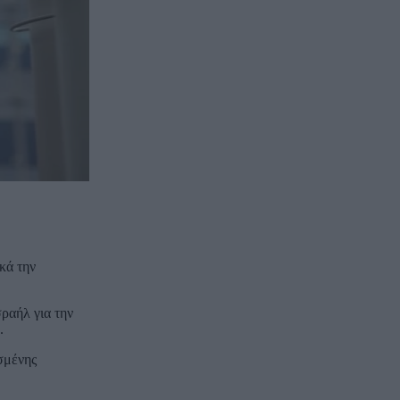
κά την
ραήλ για την
.
σμένης