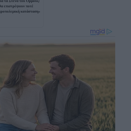
για τα Στενά του Ορμούζ:
θα επιστρέψουν ποτέ
προπολεμική κατάσταση»