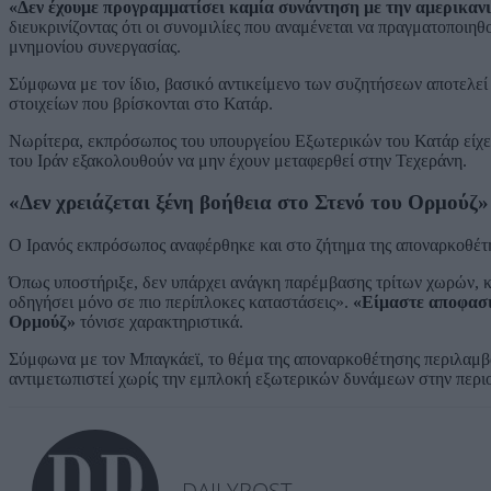
«Δεν έχουμε προγραμματίσει καμία συνάντηση με την αμερικανι
διευκρινίζοντας ότι οι συνομιλίες που αναμένεται να πραγματοποι
μνημονίου συνεργασίας.
Σύμφωνα με τον ίδιο, βασικό αντικείμενο των συζητήσεων αποτελε
στοιχείων που βρίσκονται στο Κατάρ.
Νωρίτερα, εκπρόσωπος του υπουργείου Εξωτερικών του Κατάρ είχε 
του Ιράν εξακολουθούν να μην έχουν μεταφερθεί στην Τεχεράνη.
«Δεν χρειάζεται ξένη βοήθεια στο Στενό του Ορμούζ»
Ο Ιρανός εκπρόσωπος αναφέρθηκε και στο ζήτημα της αποναρκοθέτ
Όπως υποστήριξε, δεν υπάρχει ανάγκη παρέμβασης τρίτων χωρών, κα
οδηγήσει μόνο σε πιο περίπλοκες καταστάσεις».
«Είμαστε αποφασι
Ορμούζ»
τόνισε χαρακτηριστικά.
Σύμφωνα με τον Μπαγκάεϊ, το θέμα της αποναρκοθέτησης περιλαμβά
αντιμετωπιστεί χωρίς την εμπλοκή εξωτερικών δυνάμεων στην περι
DAILYPOST