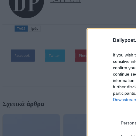
TAGS
Ιράν
Dailypost.
If you wish 
Facebook
Twitter
Pinterest
WhatsApp
sensitive in
confirm you
continue se
information 
further disc
participants
Downstream 
Σχετικά άρθρα
Persona