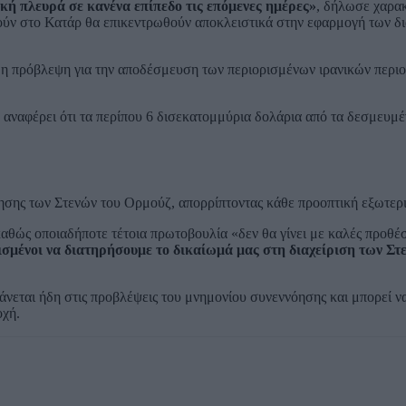
κή πλευρά σε κανένα επίπεδο τις επόμενες ημέρες»
, δήλωσε χαρακ
ηθούν στο Κατάρ θα επικεντρωθούν αποκλειστικά στην εφαρμογή των δ
ί η πρόβλεψη για την αποδέσμευση των περιορισμένων ιρανικών περι
αναφέρει ότι τα περίπου 6 δισεκατομμύρια δολάρια από τα δεσμευμ
ησης των Στενών του Ορμούζ, απορρίπτοντας κάθε προοπτική εξωτερ
θώς οποιαδήποτε τέτοια πρωτοβουλία «δεν θα γίνει με καλές προθέσ
σμένοι να διατηρήσουμε το δικαίωμά μας στη διαχείριση των Στ
νεται ήδη στις προβλέψεις του μνημονίου συνεννόησης και μπορεί ν
οχή.