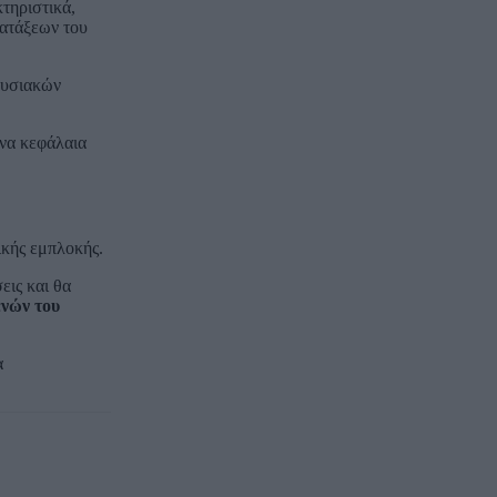
τηριστικά,
ιατάξεων του
ουσιακών
ένα κεφάλαια
ικής εμπλοκής.
εις και θα
ενών του
α