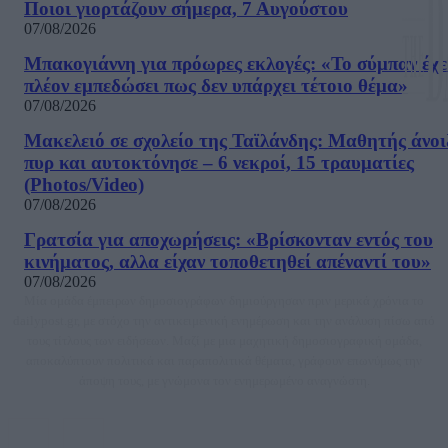
Ποιοι γιορτάζουν σήμερα, 7 Αυγούστου
07/08/2026
Μπακογιάννη για πρόωρες εκλογές: «Το σύμπαν έχε
πλέον εμπεδώσει πως δεν υπάρχει τέτοιο θέμα»
07/08/2026
Μακελειό σε σχολείο της Ταϊλάνδης: Μαθητής άνοι
πυρ και αυτοκτόνησε – 6 νεκροί, 15 τραυματίες
(Photos/Video)
07/08/2026
Γρατσία για αποχωρήσεις: «Bρίσκονταν εντός του
κινήματος, αλλα είχαν τοποθετηθεί απέναντί του»
07/08/2026
Μία ομάδα έμπειρων δημοσιογράφων δημιούργησαν πριν μερικά χρόνια το
dailypost.gr, με στόχο την αντικειμενική ενημέρωση και την ανάλυση πίσω από
τους τίτλους των ειδήσεων. Μαζί με μια μαχητική δημοσιογραφική ομάδα,
αποκαλύπτουν πολιτικά και παραπολιτικά θέματα, γράφουν επωνύμως την
άποψη τους, με γνώμονα τον ενημερωμένο αναγνώστη.