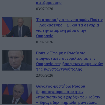
κατάρρευσης
03/07/2026
Το παρασκήνιο των επαφών Πούτιν
– Λουκασένκο – Σι και τα σενάρια
για την επόμενη μέρα στην
Ουκρανία
01/07/2026
Πούτιν: Έτοιμη η Ρωσία για
ειρηνευτικές συνομιλίες με την
Ουκρανία στη βάση των συμφωνιών
της Κωνσταντινούπολης
23/06/2026
Θάνατος-μυστήριο Ρώσου
δημοσιογράφου που ήταν
«προσωπικός εχθρός» του Πούτιν
– Έφαγε δηλητηριώδη μανιτάρια