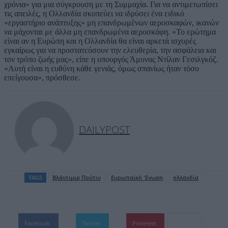
χρόνια» για μια σύγκρουση με τη Συμμαχία. Για να αντιμετωπίσει
τις απειλές, η Ολλανδία σκοπεύει να ιδρύσει ένα ειδικό
«εργαστήριο ανάπτυξης» μη επανδρωμένων αεροσκαφών, ικανών
να μάχονται με άλλα μη επανδρωμένα αεροσκάφη. «Το ερώτημα
είναι αν η Ευρώπη και η Ολλανδία θα είναι αρκετά ισχυρές
εγκαίρως για να προστατεύσουν την ελευθερία, την ασφάλεια και
τον τρόπο ζωής μας», είπε η υπουργός Άμυνας Ντίλαν Γεσιλγκόζ.
«Αυτή είναι η ευθύνη κάθε γενιάς, όμως σπανίως ήταν τόσο
επείγουσα», πρόσθεσε.
DAILYPOST
TAGS
Βλάντιμιρ Πούτιν
Ευρωπαϊκή 'Ενωση
ολλανδία
Facebook
Twitter
Pinterest