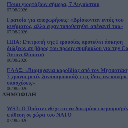
Ποιοι γιορτάζουν σήμερα, 7 Αυγούστου
07/08/2026
Γρατσία για αποχωρήσεις: «Bρίσκονταν εντός του
κινήματος, αλλα είχαν τοποθετηθεί απέναντί του»
07/08/2026
ΗΠΑ: Επιτροπή της Γερουσίας προτείνει άσκηση
διώξεων σε βάρος του πρώην συμβούλου για την Co
Άντονι Φάουτσι
06/08/2026
ΕΛΑΣ: «Βιομηχανία κοροϊδίας από τον Μητσοτάκ
7 χρόνια μετά, ξαναπαρουσιάζει τις ίδιες ανεκπλήρ
υποσχέσεις»
06/08/2026
ΔΗΜΟΦΙΛΗ
WSJ: Ο Πούτιν ενδέχεται να δοκιμάσει περιορισμέ
επίθεση σε χώρα του ΝΑΤΟ
07/08/2026