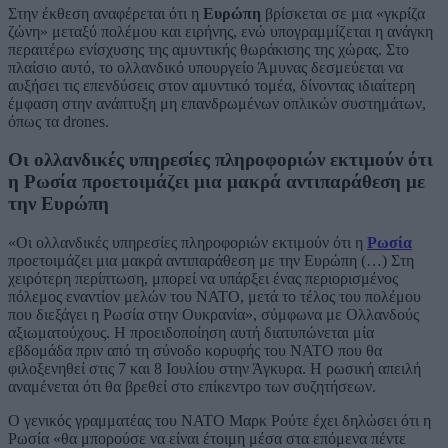
Στην έκθεση αναφέρεται ότι η
Ευρώπη
βρίσκεται σε μια «γκρίζα
ζώνη» μεταξύ πολέμου και ειρήνης, ενώ υπογραμμίζεται η ανάγκη
περαιτέρω ενίσχυσης της αμυντικής θωράκισης της χώρας. Στο
πλαίσιο αυτό, το ολλανδικό υπουργείο Άμυνας δεσμεύεται να
αυξήσει τις επενδύσεις στον αμυντικό τομέα, δίνοντας ιδιαίτερη
έμφαση στην ανάπτυξη μη επανδρωμένων οπλικών συστημάτων,
όπως τα drones.
Οι ολλανδικές υπηρεσίες πληροφοριών εκτιμούν ότι
η Ρωσία προετοιμάζει μια μακρά αντιπαράθεση με
την Ευρώπη
«Οι ολλανδικές υπηρεσίες πληροφοριών εκτιμούν ότι η
Ρωσία
προετοιμάζει μια μακρά αντιπαράθεση με την Ευρώπη (…) Στη
χειρότερη περίπτωση, μπορεί να υπάρξει ένας περιορισμένος
πόλεμος εναντίον μελών του ΝΑΤΟ, μετά το τέλος του πολέμου
που διεξάγει η Ρωσία στην Ουκρανία», σύμφωνα με Ολλανδούς
αξιωματούχους. Η προειδοποίηση αυτή διατυπώνεται μία
εβδομάδα πριν από τη σύνοδο κορυφής του ΝΑΤΟ που θα
φιλοξενηθεί στις 7 και 8 Ιουλίου στην Άγκυρα. Η ρωσική απειλή
αναμένεται ότι θα βρεθεί στο επίκεντρο των συζητήσεων.
Ο γενικός γραμματέας του ΝΑΤΟ Μαρκ Ρούτε έχει δηλώσει ότι η
Ρωσία «θα μπορούσε να είναι έτοιμη μέσα στα επόμενα πέντε