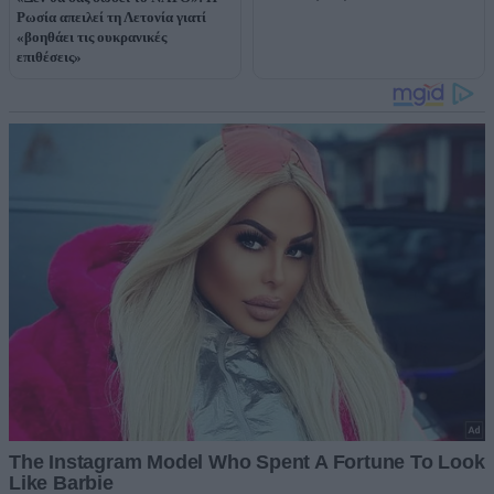
Ρωσία απειλεί τη Λετονία γιατί
«βοηθάει τις ουκρανικές
επιθέσεις»