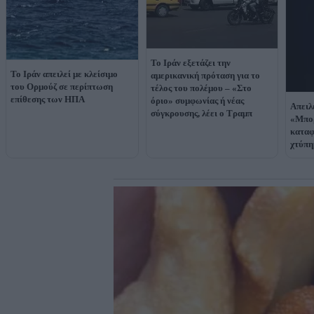
Το Ιράν εξετάζει την
Το Ιράν απειλεί με κλείσιμο
αμερικανική πρόταση για το
του Ορμούζ σε περίπτωση
τέλος του πολέμου – «Στο
επίθεσης των ΗΠΑ
όριο» συμφωνίας ή νέας
Απειλ
σύγκρουσης, λέει ο Τραμπ
«Μπορ
καταφ
χτύπη