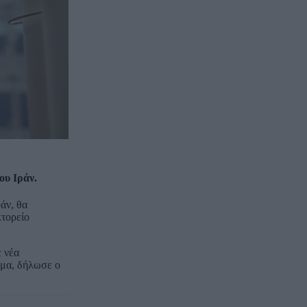
ου Ιράν.
άν, θα
κτορείο
 νέα
μμα, δήλωσε ο