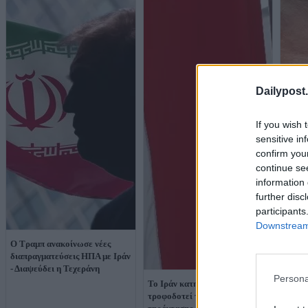
Dailypost.
If you wish 
sensitive in
confirm you
continue se
information 
further disc
participants
Downstream 
Ο Τραμπ ανακοίνωσε νέες
διαπραγματεύσεις ΗΠΑ με Ιράν
- Διαψεύδει η Τεχεράνη
Persona
Το Ιράν κατηγορεί τις ΗΠΑ ότι
τροφοδοτεί την «κλιμάκωση