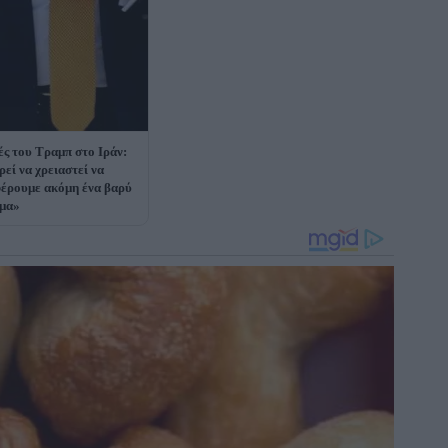
ές του Τραμπ στο Ιράν:
εί να χρειαστεί να
έρουμε ακόμη ένα βαρύ
μα»