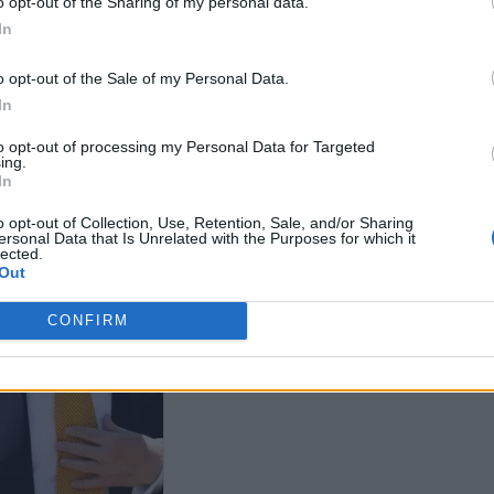
o opt-out of the Sharing of my personal data.
In
μπ απειλεί ξανά το Ιράν:
Προειδοποίηση Τραμπ: «Κάθε
Απειλές Τραμπ
ους χτυπήσουμε πολύ
φορά που το Ιράν σκοτώνει
πύραυλοι είναι
ά, κάποια στιγμή θα πουν
έναν Αμερικανό στρατιώτη, θα
αποπειραθείτε
o opt-out of the Sale of my Personal Data.
μπορούμε άλλο"»
πληρώνει πολλαπλάσιο τίμημα»
δολοφονήσετε»
In
to opt-out of processing my Personal Data for Targeted
ing.
In
o opt-out of Collection, Use, Retention, Sale, and/or Sharing
ersonal Data that Is Unrelated with the Purposes for which it
lected.
Out
CONFIRM