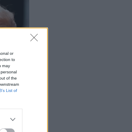
sonal or
ection to
ou may
 personal
out of the
 downstream
B’s List of