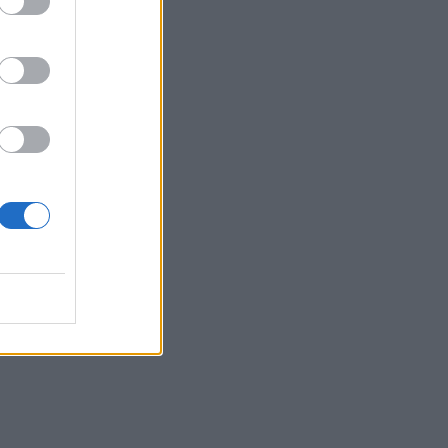
 σε Ιράν: «1.000
 έτοιμοι αν
 να με
 -