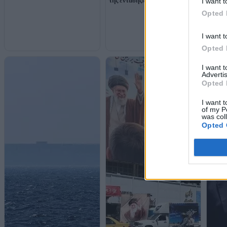
της έντασης»
I want t
Opted 
Ο Τρα
«Θα τ
δυνατ
I want t
"δεν 
Opted 
I want 
Advertis
Opted 
I want t
of my P
was col
Opted 