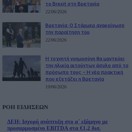
το Brexit στη Βρετανία
22/06/2026
Βρετανία: Ο Στάρμερ ανακοίνωσε
την παραίτηση του
22/06/2026
Η τεχνητή νοημοσύνη θα μαντεύει
την ηλικία αιτούντων άσυλο από το
πρόσωπο τους – Η νέα πρακτική
που εξετάζει η Βρετανία
19/06/2026
ΡΟΗ ΕΙΔΗΣΕΩΝ
ΔΕΗ: Ισχυρή ανάπτυξη στο α΄ εξάμηνο με
προσαρμοσμένο EBITDA στα €1,2 δισ.