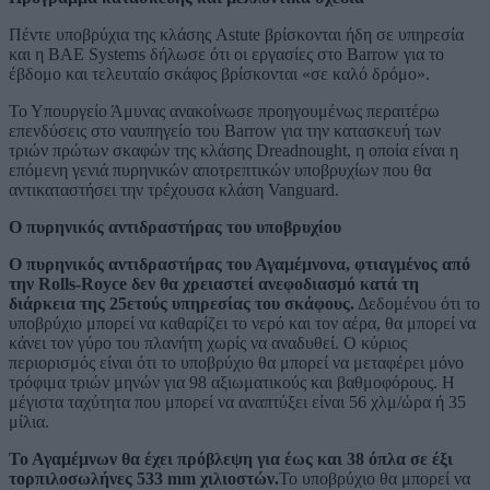
Πέντε υποβρύχια της κλάσης Astute βρίσκονται ήδη σε υπηρεσία
και η BAE Systems δήλωσε ότι οι εργασίες στο Barrow για το
έβδομο και τελευταίο σκάφος βρίσκονται «σε καλό δρόμο».
Το Υπουργείο Άμυνας ανακοίνωσε προηγουμένως περαιτέρω
επενδύσεις στο ναυπηγείο του Barrow για την κατασκευή των
τριών πρώτων σκαφών της κλάσης Dreadnought, η οποία είναι η
επόμενη γενιά πυρηνικών αποτρεπτικών υποβρυχίων που θα
αντικαταστήσει την τρέχουσα κλάση Vanguard.
Ο πυρηνικός αντιδραστήρας του υποβρυχίου
Ο πυρηνικός αντιδραστήρας του Αγαμέμνονα, φτιαγμένος από
την Rolls-Royce δεν θα χρειαστεί ανεφοδιασμό κατά τη
διάρκεια της 25ετούς υπηρεσίας του σκάφους.
Δεδομένου ότι το
υποβρύχιο μπορεί να καθαρίζει το νερό και τον αέρα, θα μπορεί να
κάνει τον γύρο του πλανήτη χωρίς να αναδυθεί. Ο κύριος
περιορισμός είναι ότι το υποβρύχιο θα μπορεί να μεταφέρει μόνο
τρόφιμα τριών μηνών για 98 αξιωματικούς και βαθμοφόρους. H
μέγιστα ταχύτητα που μπορεί να αναπτύξει είναι 56 χλμ/ώρα ή 35
μίλια.
Το Αγαμέμνων θα έχει πρόβλεψη για έως και 38 όπλα σε έξι
τορπιλοσωλήνες 533 mm χιλιοστών.
Το υποβρύχιο θα μπορεί να