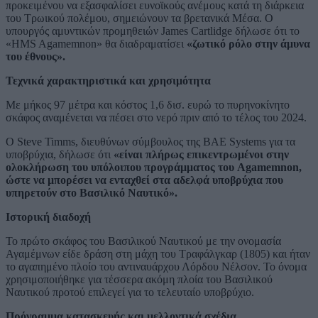
προκειμένου να εξασφαλίσει ευνοϊκούς ανέμους κατά τη διάρκεια
του Τρωικού πολέμου, σημειώνουν τα βρετανικά Μέσα. Ο
υπουργός αμυντικών προμηθειών James Cartlidge δήλωσε ότι το
«HMS Agamemnon» θα διαδραματίσει
«ζωτικό ρόλο στην άμυνα
του έθνους».
Τεχνικά χαρακτηριστικά και χρησιμότητα
Με μήκος 97 μέτρα και κόστος 1,6 δισ. ευρώ το πυρηνοκίνητο
σκάφος αναμένεται να πέσει στο νερό πριν από το τέλος του 2024.
Ο Steve Timms, διευθύνων σύμβουλος της BAE Systems για τα
υποβρύχια, δήλωσε ότι
«είναι πλήρως επικεντρωμένοι στην
ολοκλήρωση του υπόλοιπου προγράμματος του Agamemnon,
ώστε να μπορέσει να ενταχθεί στα αδελφά υποβρύχια που
υπηρετούν στο Βασιλικό Ναυτικό».
Ιστορική διαδοχή
Το πρώτο σκάφος του Βασιλικού Ναυτικού με την ονομασία
Αγαμέμνων είδε δράση στη μάχη του Τραφάλγκαρ (1805) και ήταν
το αγαπημένο πλοίο του αντιναυάρχου Λόρδου Νέλσον. Το όνομα
χρησιμοποιήθηκε για τέσσερα ακόμη πλοία του Βασιλικού
Ναυτικού προτού επιλεγεί για το τελευταίο υποβρύχιο.
Πρόγραμμα κατασκευής και μελλοντικά σχέδια