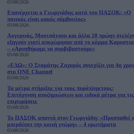
05/08/2026
Επανέρχεται ο Γεωργιάδης κατά του ΠΑΣΟΚ: «Ο
πανικός είναι κακός σύμβουλος»
05/08/2026
Αυγερινός, Μουτσάτσου και άλλα 20 πρώην στελέχ
εξηγούν γιατί αποχώρησαν από το κόμμα Καρυστια
– «Αρνηθήκαμε να συμβιβαστούμε»
05/08/2026
«ΕΔΩ»: Ο Σταμάτης Ζαχαρός συνεχίζει για 4η χρον
στο ONE Channel
05/08/2026
Τα μέτρα στήριξης για τους πυρόπληκτους:
Επιτάχυνση αποζημιώσεων και ειδικά μέτρα για τις
επιχειρήσεις
05/08/2026
Το ΠΑΣΟΚ απαντά στον Γεωργιάδη: «Προσπαθεί 
μπερδέψει την κοινή γνώμη» – 4 ερωτήματα
05/08/2026