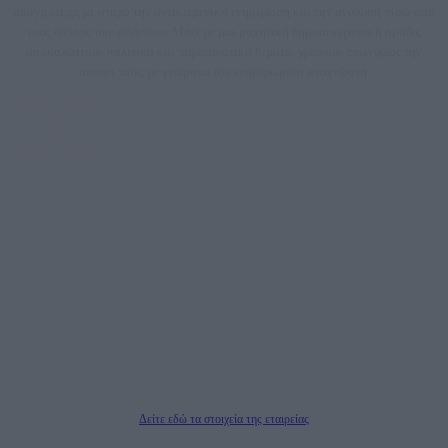
dailypost.gr, με στόχο την αντικειμενική ενημέρωση και την ανάλυση πίσω από
τους τίτλους των ειδήσεων. Μαζί με μια μαχητική δημοσιογραφική ομάδα,
αποκαλύπτουν πολιτικά και παραπολιτικά θέματα, γράφουν επωνύμως την
άποψη τους, με γνώμονα τον ενημερωμένο αναγνώστη.
DAILYPOST.GR – ΤΑΥΤΌΤΗΤΑ
Ιδιοκτήτρια εταιρεία: «ΝΟΗΣΙΣ ΙΚΕ»
Έδρα: Δήμος Αμαρουσίου Αττικής, Αγ. Αθανασίου αρ. 21, Τ.Κ. 15125
ΑΦΜ: 801093076, Δ.Ο.Υ.: ΚΕΦΟΔΕ ΑΤΤΙΚΗΣ, E-mail: press@dailypost.gr, Τηλ.
επικοινωνίας: 2108066997
Νόμιμος Εκπρόσωπος: Ζαχαρός Σταμάτης
Μέτοχοι: Ζαχαρός Σταμάτης, Κουβαράς Γεώργιος, ΥΠΗΡΕΣΙΕΣ ΠΡΟΗΓΜΕΝΗΣ
ΤΕΧΝΟΛΟΓΙΑΣ ΠΑΡΑΓΩΓΗΣ ΟΠΤΙΚΟΑΚΟΥΣΤΙΚΩΝ ΜΕΣΩΝ ΜΕΛΕΤΩΝ ΚΑΙ
ΠΑΡΟΧΗΣ ΥΠΗΡΕΣΙΩΝ PLD PLUS ΑΝΩΝ ΕΤΑΙΡΙΑ
Δικαιούχος του ονόματος τομέα (dailypost.gr): ΝΟΗΣΙΣ ΙΚΕ
Διευθυντής/Διαχειριστής: Ζαχαρός Σταμάτης
Διευθυντής Σύνταξης: Ρενάτο Λέκκα
Δείτε εδώ τα στοιχεία της εταιρείας