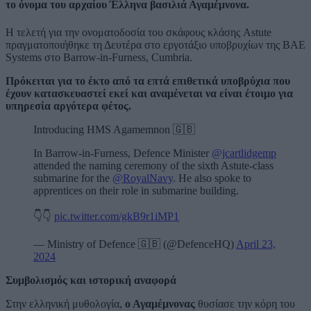
το όνομα του αρχαίου Έλληνα βασιλιά Αγαμέμνονα.
Η τελετή για την ονοματοδοσία του σκάφους κλάσης Astute
πραγματοποιήθηκε τη Δευτέρα στο εργοτάξιο υποβρυχίων της BAE
Systems στο Barrow-in-Furness, Cumbria.
Πρόκειται για το έκτο από τα επτά επιθετικά υποβρύχια που
έχουν κατασκευαστεί εκεί και αναμένεται να είναι έτοιμο για
υπηρεσία αργότερα φέτος.
Introducing HMS Agamemnon 🇬🇧
In Barrow-in-Furness, Defence Minister
@jcartlidgemp
attended the naming ceremony of the sixth Astute-class
submarine for the
@RoyalNavy
. He also spoke to
apprentices on their role in submarine building.
👇👇
pic.twitter.com/gkB9r1iMP1
— Ministry of Defence 🇬🇧 (@DefenceHQ)
April 23,
2024
Συμβολισμός και ιστορική αναφορά
Στην ελληνική μυθολογία,
ο Αγαμέμνονας
θυσίασε την κόρη του