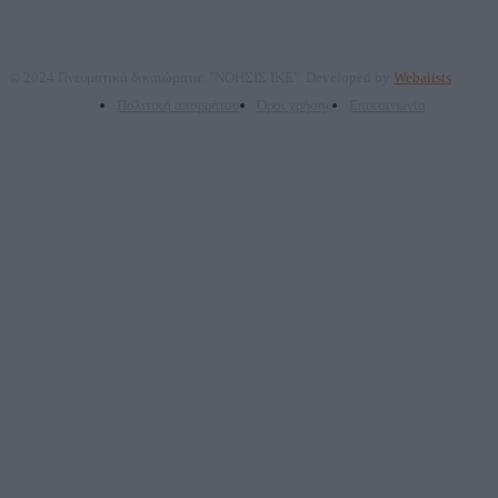
© 2024 Πνευματικά δικαιώματα: "ΝΟΗΣΙΣ ΙΚΕ". Developed by
Webalists
Πολιτική απορρήτου
Όροι χρήσης
Επικοινωνία