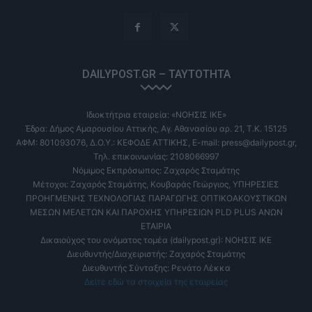
DAILYPOST.GR – ΤΑΥΤΌΤΗΤΑ
Ιδιοκτήτρια εταιρεία: «ΝΟΗΣΙΣ ΙΚΕ»
Έδρα: Δήμος Αμαρουσίου Αττικής, Αγ. Αθανασίου αρ. 21, Τ.Κ. 15125
ΑΦΜ: 801093076, Δ.Ο.Υ.: ΚΕΦΟΔΕ ΑΤΤΙΚΗΣ, E-mail: press@dailypost.gr,
Τηλ. επικοινωνίας: 2108066997
Νόμιμος Εκπρόσωπος: Ζαχαρός Σταμάτης
Μέτοχοι: Ζαχαρός Σταμάτης, Κουβαράς Γεώργιος, ΥΠΗΡΕΣΙΕΣ
ΠΡΟΗΓΜΕΝΗΣ ΤΕΧΝΟΛΟΓΙΑΣ ΠΑΡΑΓΩΓΗΣ ΟΠΤΙΚΟΑΚΟΥΣΤΙΚΩΝ
ΜΕΣΩΝ ΜΕΛΕΤΩΝ ΚΑΙ ΠΑΡΟΧΗΣ ΥΠΗΡΕΣΙΩΝ PLD PLUS ΑΝΩΝ
ΕΤΑΙΡΙΑ
Δικαιούχος του ονόματος τομέα (dailypost.gr): ΝΟΗΣΙΣ ΙΚΕ
Διευθυντής/Διαχειριστής: Ζαχαρός Σταμάτης
Διευθυντής Σύνταξης: Ρενάτο Λέκκα
Δείτε εδώ τα στοιχεία της εταιρείας