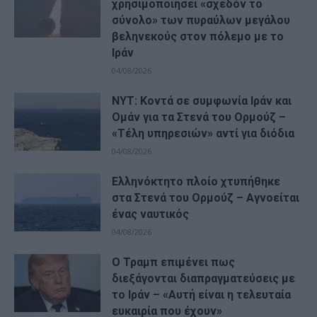
χρησιμοποιήσει «σχεδόν το
σύνολο» των πυραύλων μεγάλου
βεληνεκούς στον πόλεμο με το
Ιράν
04/08/2026
NYT: Κοντά σε συμφωνία Ιράν και
Ομάν για τα Στενά του Ορμούζ –
«Τέλη υπηρεσιών» αντί για διόδια
04/08/2026
Ελληνόκτητο πλοίο χτυπήθηκε
στα Στενά του Ορμούζ – Αγνοείται
ένας ναυτικός
04/08/2026
Ο Τραμπ επιμένει πως
διεξάγονται διαπραγματεύσεις με
το Ιράν – «Αυτή είναι η τελευταία
ευκαιρία που έχουν»