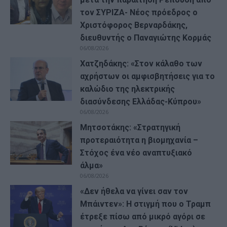
τον ΣΥΡΙΖΑ- Νέος πρόεδρος ο
Χριστόφορος Βερναρδάκης,
διευθυντής ο Παναγιώτης Κορμάς
06/08/2026
Χατζηδάκης: «Στον κάλαθο των
αχρήστων οι αμφισβητήσεις για το
καλώδιο της ηλεκτρικής
διασύνδεσης Ελλάδας-Κύπρου»
06/08/2026
Μητσοτάκης: «Στρατηγική
προτεραιότητα η βιομηχανία –
Στόχος ένα νέο αναπτυξιακό
άλμα»
06/08/2026
«Δεν ήθελα να γίνει σαν τον
Μπάιντεν»: Η στιγμή που ο Τραμπ
έτρεξε πίσω από μικρό αγόρι σε