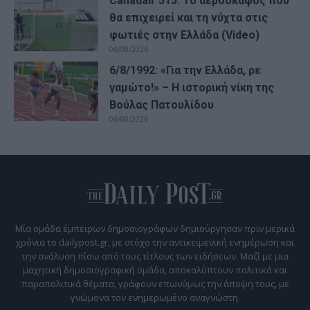
Canadair 515: Το αεροσκάφος που
θα επιχειρεί και τη νύχτα στις
φωτιές στην Ελλάδα (Video)
06/08/2026
6/8/1992: «Για την Ελλάδα, ρε
γαμώτο!» – Η ιστορική νίκη της
Βούλας Πατουλίδου
06/08/2026
Μία ομάδα έμπειρων δημοσιογράφων δημιούργησαν πριν μερικά
χρόνια το dailypost.gr, με στόχο την αντικειμενική ενημέρωση και
την ανάλυση πίσω από τους τίτλους των ειδήσεων. Μαζί με μια
μαχητική δημοσιογραφική ομάδα, αποκαλύπτουν πολιτικά και
παραπολιτικά θέματα, γράφουν επωνύμως την άποψη τους, με
γνώμονα τον ενημερωμένο αναγνώστη.