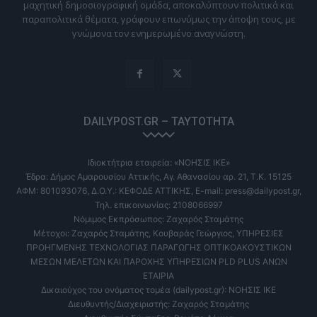
μαχητική δημοσιογραφική ομάδα, αποκαλύπτουν πολιτικά και
παραπολιτικά θέματα, γράφουν επωνύμως την άποψη τους, με
γνώμονα τον ενημερωμένο αναγνώστη.
DAILYPOST.GR – ΤΑΥΤΌΤΗΤΑ
Ιδιοκτήτρια εταιρεία: «ΝΟΗΣΙΣ ΙΚΕ»
Έδρα: Δήμος Αμαρουσίου Αττικής, Αγ. Αθανασίου αρ. 21, Τ.Κ. 15125
ΑΦΜ: 801093076, Δ.Ο.Υ.: ΚΕΦΟΔΕ ΑΤΤΙΚΗΣ, E-mail: press@dailypost.gr,
Τηλ. επικοινωνίας: 2108066997
Νόμιμος Εκπρόσωπος: Ζαχαρός Σταμάτης
Μέτοχοι: Ζαχαρός Σταμάτης, Κουβαράς Γεώργιος, ΥΠΗΡΕΣΙΕΣ
ΠΡΟΗΓΜΕΝΗΣ ΤΕΧΝΟΛΟΓΙΑΣ ΠΑΡΑΓΩΓΗΣ ΟΠΤΙΚΟΑΚΟΥΣΤΙΚΩΝ
ΜΕΣΩΝ ΜΕΛΕΤΩΝ ΚΑΙ ΠΑΡΟΧΗΣ ΥΠΗΡΕΣΙΩΝ PLD PLUS ΑΝΩΝ
ΕΤΑΙΡΙΑ
Δικαιούχος του ονόματος τομέα (dailypost.gr): ΝΟΗΣΙΣ ΙΚΕ
Διευθυντής/Διαχειριστής: Ζαχαρός Σταμάτης