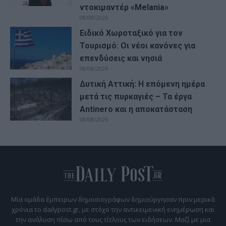
ντοκιμαντέρ «Melania»
08/08/2026
Ειδικό Χωροταξικό για τον
Τουρισμό: Οι νέοι κανόνες για
επενδύσεις και νησιά
08/08/2026
Δυτική Αττική: Η επόμενη ημέρα
μετά τις πυρκαγιές – Τα έργα
Antinero και η αποκατάσταση
08/08/2026
Μία ομάδα έμπειρων δημοσιογράφων δημιούργησαν πριν μερικά
χρόνια το dailypost.gr, με στόχο την αντικειμενική ενημέρωση και
την ανάλυση πίσω από τους τίτλους των ειδήσεων. Μαζί με μια