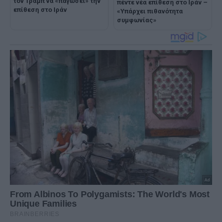
τον Τραμπ να «παγώσει» την
πέντε νέα επίθεση στο Ιράν –
επίθεση στο Ιράν
«Υπάρχει πιθανότητα
συμφωνίας»