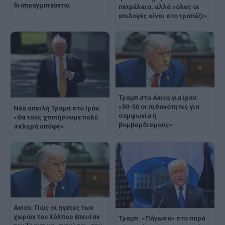
διαπραγματεύεται
πετρέλαιο, αλλά «όλες οι
επιλογές είναι στο τραπέζι»
Τραμπ στο Axios για Ιράν:
«50-50 οι πιθανότητες για
Νέα απειλή Τραμπ στο Ιράν:
συμφωνία ή
«Θα τους χτυπήσουμε πολύ
βομβαρδισμούς»
σκληρά απόψε»
Axios: Πώς οι ηγέτες των
χωρών του Κόλπου έπεισαν
Τραμπ: «Πάγωσα» στο παρά