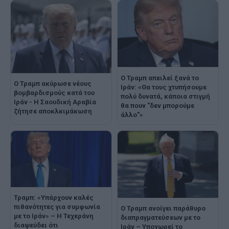
Ο Τραμπ απειλεί ξανά το
Ο Τραμπ ακύρωσε νέους
Ιράν: «Θα τους χτυπήσουμε
βομβαρδισμούς κατά του
πολύ δυνατά, κάποια στιγμή
Ιράν - Η Σαουδική Αραβία
θα πουν "δεν μπορούμε
ζήτησε αποκλκιμάκωση
άλλο"»
Τραμπ: «Υπάρχουν καλές
πιθανότητες για συμφωνία
O Τραμπ ανοίγει παράθυρο
με το Ιράν» – Η Τεχεράνη
διαπραγματεύσεων με το
διαψεύδει ότι
Ιράν – Υποχωρεί το