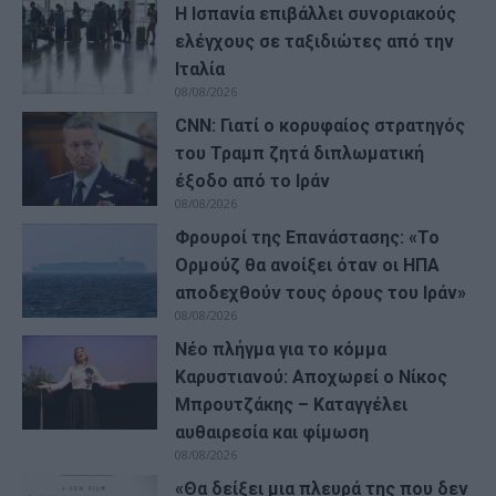
Η Ισπανία επιβάλλει συνοριακούς
ελέγχους σε ταξιδιώτες από την
Ιταλία
08/08/2026
CNN: Γιατί ο κορυφαίος στρατηγός
του Τραμπ ζητά διπλωματική
έξοδο από το Ιράν
08/08/2026
Φρουροί της Επανάστασης: «Το
Ορμούζ θα ανοίξει όταν οι ΗΠΑ
αποδεχθούν τους όρους του Ιράν»
08/08/2026
Νέο πλήγμα για το κόμμα
Καρυστιανού: Αποχωρεί ο Νίκος
Μπρουτζάκης – Καταγγέλει
αυθαιρεσία και φίμωση
08/08/2026
«Θα δείξει μια πλευρά της που δεν