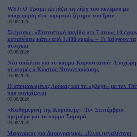
WSJ: Ο Τραμπ εξετάζει τη λήξη του πολέμου με
υποχώρηση στο πυρηνικό ζήτημα του Ιράν
09/08/2026
Σκέρτσος: «Στατιστική παγίδα ότι 7 στους 10 έχου
καταθέσεις κάτω από 1.000 ευρώ» – Τι δείχνουν τα
στοιχεία
09/08/2026
Νέα απώλεια για το κόμμα Καρυστιανού: Αποχώρη
με αιχμές ο Κώστας Ντουντουλάκης
09/08/2026
Ο απομονωμένος Δούκας και το «φλερτ» με τον Τσ
που συνεχίζεται
09/08/2026
«Καθημερινή της Κυριακής»: Τον Σεπτέμβριο
πρεμιέρα για το κόμμα Σαμαρά
09/08/2026
Μαρινάκης για δημογραφικό: «Είναι μεγαλύτερη