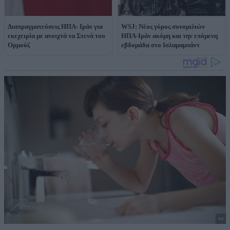
Διαπραγματεύσεις ΗΠΑ- Ιράν για
WSJ: Νέος γύρος συνομιλιών
εκεχειρία με ανοιχτά τα Στενά του
ΗΠΑ-Ιράν ακόμη και την επόμενη
Ορμούζ
εβδομάδα στο Ισλαμαμπάντ