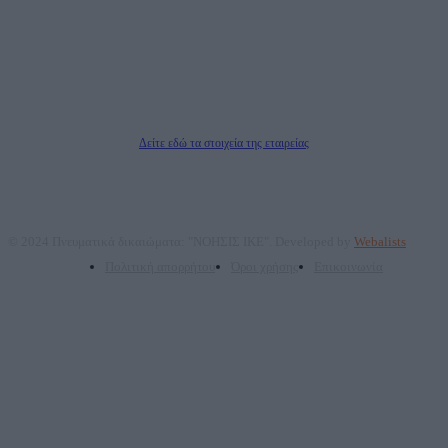
ΑΦΜ: 801093076, Δ.Ο.Υ.: ΚΕΦΟΔΕ ΑΤΤΙΚΗΣ, E-mail: press@dailypost.gr, Τηλ.
επικοινωνίας: 2108066997
Νόμιμος Εκπρόσωπος: Ζαχαρός Σταμάτης
Μέτοχοι: Ζαχαρός Σταμάτης, Κουβαράς Γεώργιος, ΥΠΗΡΕΣΙΕΣ ΠΡΟΗΓΜΕΝΗΣ
ΤΕΧΝΟΛΟΓΙΑΣ ΠΑΡΑΓΩΓΗΣ ΟΠΤΙΚΟΑΚΟΥΣΤΙΚΩΝ ΜΕΣΩΝ ΜΕΛΕΤΩΝ ΚΑΙ
ΠΑΡΟΧΗΣ ΥΠΗΡΕΣΙΩΝ PLD PLUS ΑΝΩΝ ΕΤΑΙΡΙΑ
Δικαιούχος του ονόματος τομέα (dailypost.gr): ΝΟΗΣΙΣ ΙΚΕ
Διευθυντής/Διαχειριστής: Ζαχαρός Σταμάτης
Διευθυντής Σύνταξης: Ρενάτο Λέκκα
Δείτε εδώ τα στοιχεία της εταιρείας
© 2024 Πνευματικά δικαιώματα: "ΝΟΗΣΙΣ ΙΚΕ". Developed by
Webalists
Πολιτική απορρήτου
Όροι χρήσης
Επικοινωνία