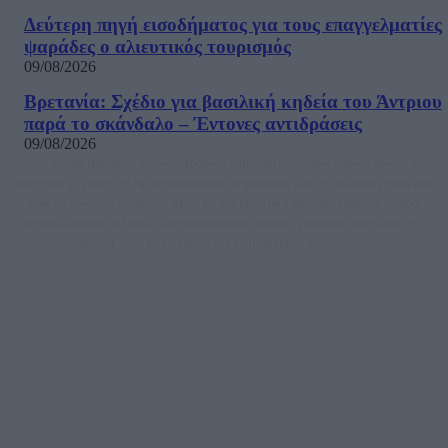
Δεύτερη πηγή εισοδήματος για τους επαγγελματίες
ψαράδες ο αλιευτικός τουρισμός
09/08/2026
Βρετανία: Σχέδιο για βασιλική κηδεία του Άντριου
παρά το σκάνδαλο – Έντονες αντιδράσεις
09/08/2026
Μία ομάδα έμπειρων δημοσιογράφων δημιούργησαν πριν μερικά χρόνια το
dailypost.gr, με στόχο την αντικειμενική ενημέρωση και την ανάλυση πίσω από
τους τίτλους των ειδήσεων. Μαζί με μια μαχητική δημοσιογραφική ομάδα,
αποκαλύπτουν πολιτικά και παραπολιτικά θέματα, γράφουν επωνύμως την
άποψη τους, με γνώμονα τον ενημερωμένο αναγνώστη.
DAILYPOST.GR – ΤΑΥΤΌΤΗΤΑ
Ιδιοκτήτρια εταιρεία: «ΝΟΗΣΙΣ ΙΚΕ»
Έδρα: Δήμος Αμαρουσίου Αττικής, Αγ. Αθανασίου αρ. 21, Τ.Κ. 15125