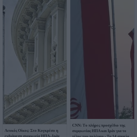
CNN: Tο πλήρες προσχέδιο της
Λευκός Οίκος: Στο Κογκρέσο η
συμφωνίας ΗΠΑ και Ιράν για το
ενδιάμεση συμφωνία ΗΠΑ–Ιράν
τέλος του πολέμου - Τα 14 σημεία