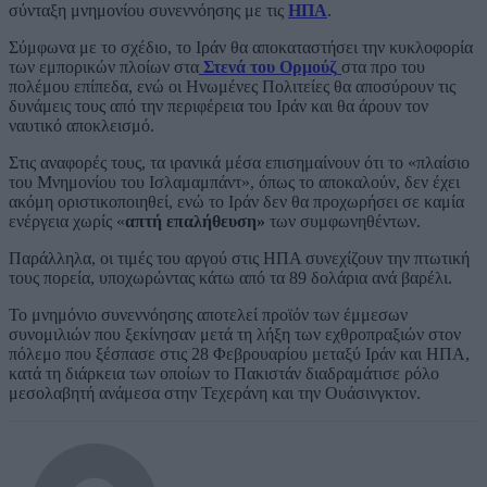
σύνταξη μνημονίου συνεννόησης με τις
ΗΠΑ
.
Σύμφωνα με το σχέδιο, το Ιράν θα αποκαταστήσει την κυκλοφορία
των εμπορικών πλοίων στα
Στενά του Ορμούζ
στα προ του
πολέμου επίπεδα, ενώ οι Ηνωμένες Πολιτείες θα αποσύρουν τις
δυνάμεις τους από την περιφέρεια του Ιράν και θα άρουν τον
ναυτικό αποκλεισμό.
Στις αναφορές τους, τα ιρανικά μέσα επισημαίνουν ότι το «πλαίσιο
του Μνημονίου του Ισλαμαμπάντ», όπως το αποκαλούν, δεν έχει
ακόμη οριστικοποιηθεί, ενώ το Ιράν δεν θα προχωρήσει σε καμία
ενέργεια χωρίς «
απτή επαλήθευση»
των συμφωνηθέντων.
Παράλληλα, οι τιμές του αργού στις ΗΠΑ συνεχίζουν την πτωτική
τους πορεία, υποχωρώντας κάτω από τα 89 δολάρια ανά βαρέλι.
Το μνημόνιο συνεννόησης αποτελεί προϊόν των έμμεσων
συνομιλιών που ξεκίνησαν μετά τη λήξη των εχθροπραξιών στον
πόλεμο που ξέσπασε στις 28 Φεβρουαρίου μεταξύ Ιράν και ΗΠΑ,
κατά τη διάρκεια των οποίων το Πακιστάν διαδραμάτισε ρόλο
μεσολαβητή ανάμεσα στην Τεχεράνη και την Ουάσινγκτον.