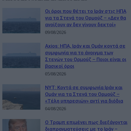
Οι όροι που θέτει το Ιράν στις ΗΠΑ
για τα Στενά του Ορμούζ – «Δεν θα
ανοίξουν αν δεν γίνουν δεκτοί»
09/08/2026
Axios: ΗΠΑ, Ιράν και Ομάν κοντά σε
συμφωνία για το άνοιγμα των
Στενών του Ορμούζ – Ποιοι είναι οι
βασικοί όροι
05/08/2026
NYT: Κοντά σε συμφωνία Ιράν και
Ομάν για τα Στενά του Ορμούζ –
«Τέλη υπηρεσιών» αντί για διόδια
04/08/2026
Ο Τραμπ επιμένει πως διεξάγονται
διαπραγματεύσεις με το Ιράν –