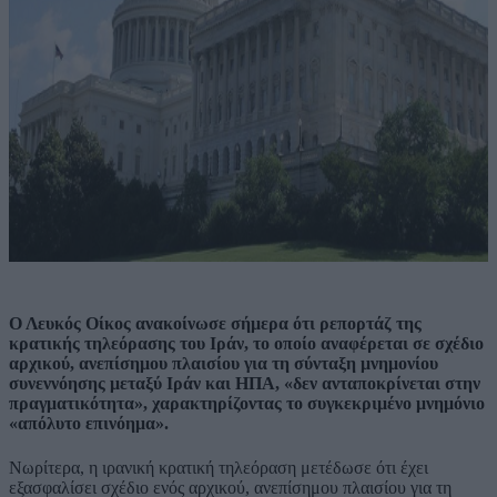
Ο Λευκός Οίκος ανακοίνωσε σήμερα ότι ρεπορτάζ της
κρατικής τηλεόρασης του Ιράν, το οποίο αναφέρεται σε σχέδιο
αρχικού, ανεπίσημου πλαισίου για τη σύνταξη μνημονίου
συνεννόησης μεταξύ Ιράν και ΗΠΑ, «δεν ανταποκρίνεται στην
πραγματικότητα», χαρακτηρίζοντας το συγκεκριμένο μνημόνιο
«απόλυτο επινόημα».
Νωρίτερα, η ιρανική κρατική τηλεόραση μετέδωσε ότι έχει
εξασφαλίσει σχέδιο ενός αρχικού, ανεπίσημου πλαισίου για τη