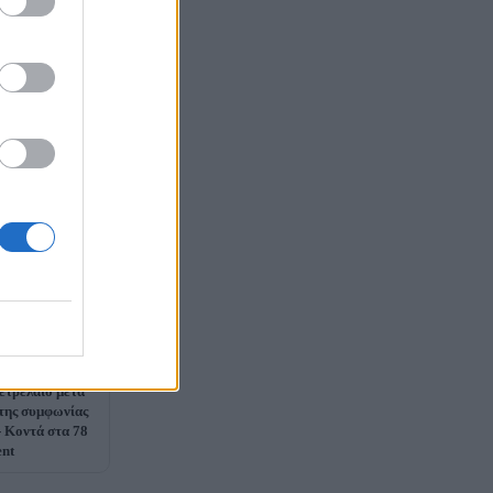
ετρέλαιο μετά
της συμφωνίας
- Κοντά στα 78
ent