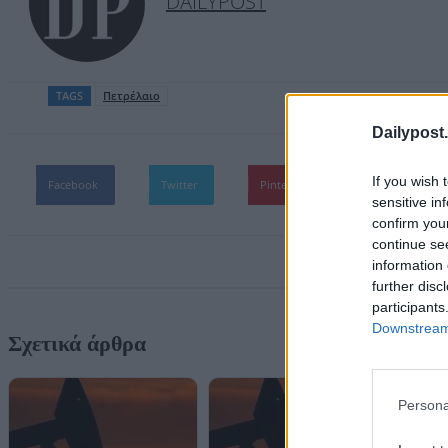
DAILYPOST
TAGS
Πετρέλαιο
Dailypost.
If you wish 
Facebook
Twitter
Pinterest
WhatsApp
sensitive in
confirm you
continue se
information 
further disc
participants
Downstream 
Σχετικά άρθρα
Persona