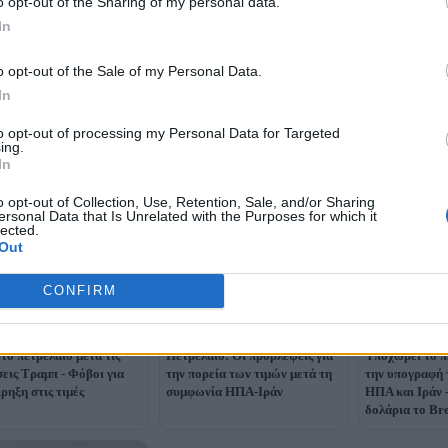
o opt-out of the Sharing of my personal data.
In
o opt-out of the Sale of my Personal Data.
In
to opt-out of processing my Personal Data for Targeted
ing.
In
o opt-out of Collection, Use, Retention, Sale, and/or Sharing
ersonal Data that Is Unrelated with the Purposes for which it
lected.
Out
CONFIRM
στο πετρέλαιο μετά τις
Πετρέλαιο: Οι προβλέψεις για
Υποχωρεί το π
εις Τραμπ - Φόβοι για
την πορεία των τιμών μετά τη
την υπογραφή 
ρηξη στις τιμές
συμφωνία ΗΠΑ-Ιράν
ΗΠΑ και Ιράν 
δολάρια το Br