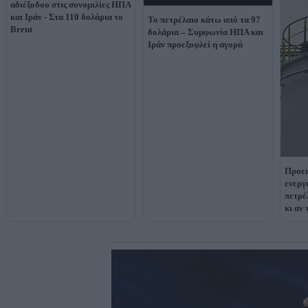
αδιέξοδου στις συνομιλίες ΗΠΑ
και Ιράν - Στα 110 δολάρια το
Το πετρέλαιο κάτω από τα 97
Brent
δολάρια – Συμφωνία ΗΠΑ και
Ιράν προεξοφλεί η αγορά
Προει
ενεργ
πετρέ
κι αν