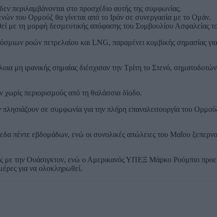
 δεν περιλαμβάνονται στο προσχέδιο αυτής της συμφωνίας.
ενών του Ορμούζ θα γίνεται από το Ιράν σε συνεργασία με το Ομάν.
ριθεί με τη μορφή δεσμευτικής απόφασης του Συμβουλίου Ασφαλείας 
όσμιων ροών πετρελαίου και LNG, παραμένει κομβικής σημασίας για τ
λοια μη ιρανικής σημαίας διέσχισαν την Τρίτη το Στενό, σηματοδοτών
ν χωρίς περιορισμούς από τη θαλάσσια δίοδο.
άν πλησιάζουν σε συμφωνία για την πλήρη επαναλειτουργία του Ορμούζ
ίπεδα πέντε εβδομάδων, ενώ οι συνολικές απώλειες του Μαΐου ξεπερν
ίες με την Ουάσιγκτον, ενώ ο Αμερικανός ΥΠΕΞ Μάρκο Ρούμπιο προε
μέρες για να ολοκληρωθεί.