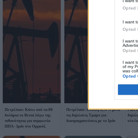
I want t
Opted 
I want t
Opted 
I want 
Advertis
Opted 
I want t
of my P
was col
Opted 
Πετρέλαιο: Κάτω από τα 80
Πετρέλαιο: Πτώση 4,59% μετά
Ράλι 
δολάρια το Brent λόγω της
τις δηλώσεις Τραμπ για
δηλώσ
πιθανότητας για συμφωνία
διαπραγματεύσεις με το Ιράν
νέα έκ
ΗΠΑ - Ιράν στο Ορμούζ