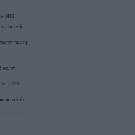
του ΟΗΕ.
ις διεθνείς
τας την πρώτη
 και την
ούν το 16%,
ιδοποίησε ότι