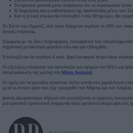
Τα κρατικά ιρανικά μέσα αναφέρουν ότι τα στρατιωτικά πλοία
Η διαχείριση και η καθοδήγηση της ναυσιπλοΐας μέσω των Στ
Εάν η τελική συμφωνία επιτευχθεί εντός 60 ημερών, θα εγκ
Το Στενό του Ορμούζ, από όπου διέρχεται περίπου το 20% των παγκ
αγορές ενέργειας.
Σύμφωνα με τις ίδιες πληροφορίες, τουλάχιστον δύο υπερδεξαμενόπ
σημαντική μετακίνηση φορτίων εδώ και μία εβδομάδα.
Υπολογίζεται ότι περίπου 4 εκατ. βαρέλια αργού πετρελαίου πέρασα
Οι εξελίξεις ενίσχυσαν την αισιοδοξία των αγορών ότι ΗΠΑ και Ιρ
αποκλιμάκωση της κρίσης στη
Μέση Ανατολή
.
Οι τιμές του πετρελαίου κινούνται πλέον κοντά στα χαμηλότερα επ
μετά το έντονο ράλι που είχε προηγηθεί τον Μάρτιο και τον Απρίλιο.
Ιρανός αξιωματούχος δήλωσε ότι συνεχίζονται οι έμμεσες συνομιλ
μια οριστική ειρηνευτική συμφωνία ίσως χρειαστεί ακόμη αρκετές η