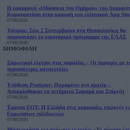
Η εφαρμογή «Οδύσσεια του Ομήρου» του Διαμαντ
Καραναστάση στην κορυφή του ελληνικού App Sto
07/08/2026
Τσίπρας: Στις 2 Σεπτεμβρίου στη Θεσσαλονίκη θα
παρουσιάσει το οικονομικό πρόγραμμα της ΕΛΑΣ
07/08/2026
ΔΗΜΟΦΙΛΗ
Σαρωτικοί έλεγχοι στις παραλίες – Οι περιοχές με τ
περισσότερες καταγγελίες
07/08/2026
Υπόθεση Predator: Παραμένει στο αρχείο –
Απορρίφθηκαν τα αιτήματα Σαμαρά και Σπίρτζη
07/08/2026
Έρευνα ΕΟΤ: Η Ελλάδα στις κορυφαίες επιλογές τ
Ευρωπαίων ταξιδιωτών
07/08/2026
Μπακογιάννη για πρόωρες εκλογές: «Το σύμπαν έχε