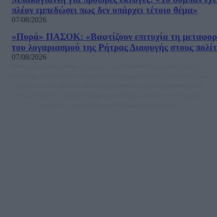
πλέον εμπεδώσει πως δεν υπάρχει τέτοιο θέμα»
07/08/2026
«Πυρά» ΠΑΣΟΚ: «Βαφτίζουν επιτυχία τη μεταφο
του λογαριασμού της Ρήτρας Διαφυγής στους πολίτ
07/08/2026
Μία ομάδα έμπειρων δημοσιογράφων δημιούργησαν πριν μερικά χρόνια το
dailypost.gr, με στόχο την αντικειμενική ενημέρωση και την ανάλυση πίσω από
τους τίτλους των ειδήσεων. Μαζί με μια μαχητική δημοσιογραφική ομάδα,
αποκαλύπτουν πολιτικά και παραπολιτικά θέματα, γράφουν επωνύμως την
άποψη τους, με γνώμονα τον ενημερωμένο αναγνώστη.
DAILYPOST.GR – ΤΑΥΤΌΤΗΤΑ
Ιδιοκτήτρια εταιρεία: «ΝΟΗΣΙΣ ΙΚΕ»
Έδρα: Δήμος Αμαρουσίου Αττικής, Αγ. Αθανασίου αρ. 21, Τ.Κ. 15125
ΑΦΜ: 801093076, Δ.Ο.Υ.: ΚΕΦΟΔΕ ΑΤΤΙΚΗΣ, E-mail: press@dailypost.gr, Τηλ.
επικοινωνίας: 2108066997