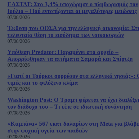
ΕΛΣΤΑΤ: Στο 3,4% υποχώρησε ο πληθωρισμός τον
Ιούλιο – Πού εντοπίζονται οι μεγαλύτερες μειώσεις
07/08/2026
Έκθεση του ΟΟΣΑ για την ελληνική οικονομία: Στ
τελευταία θέση το εισόδημα των νοικοκυριών
07/08/2026
Υπόθεση Predator: Παραμένει στο αρχείο –
Απορρίφθηκαν τα αιτήματα Σαμαρά και Σπίρτζη
07/08/2026
«Γιατί οι Τούρκοι συρρέουν στα ελληνικά νησιά;»: 
τιμές και το φιλόξενο κλίμα
07/08/2026
Washington Post: Ο Τραμπ φέρεται να έχει διαλέξε
τον διάδοχο του – Τι είπε σε ιδιωτική συνάντηση
07/08/2026
«Καμπάνα» 567 εκατ δολαρίων στη Meta για βλάβε
στην ψυχική υγεία των παιδιών
07/08/2026