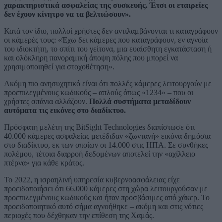
χαρακτηριστικά ασφαλείας της συσκευής. Έτσι οι εταιρείες
δεν έχουν κίνητρο να τα βελτιώσουν».
Κατά τον ίδιο, πολλοί χρήστες δεν αντιλαμβάνονται τι καταγράφουν
οι κάμερές τους: «Έχω δει κάμερες που καταγράφουν, εν αγνοία
του ιδιοκτήτη, το σπίτι του γείτονα, μια ευαίσθητη εγκατάσταση ή
και ολόκληρη πανοραμική άποψη πόλης που μπορεί να
χρησιμοποιηθεί για στοχοθέτηση».
Ακόμη πιο ανησυχητικό είναι ότι πολλές κάμερες λειτουργούν με
προεπιλεγμένους κωδικούς – απλούς όπως «1234» – που οι
χρήστες σπάνια αλλάζουν.
Πολλά συστήματα μεταδίδουν
αυτόματα τις εικόνες στο διαδίκτυο.
Πρόσφατη μελέτη της BitSight Technologies διαπίστωσε ότι
40.000 κάμερες ασφαλείας μετέδιδαν «ζωντανή» εικόνα δημόσια
στο διαδίκτυο, εκ των οποίων οι 14.000 στις ΗΠΑ. Σε συνθήκες
πολέμου, τέτοια διαρροή δεδομένων αποτελεί την «αχίλλειο
πτέρνα» για κάθε κράτος.
Το 2022, η ισραηλινή υπηρεσία κυβερνοασφάλειας είχε
προειδοποιήσει ότι 66.000 κάμερες στη χώρα λειτουργούσαν με
προεπιλεγμένους κωδικούς και ήταν προσβάσιμες από χάκερ. Το
προειδοποιητικό αυτό σήμα αγνοήθηκε – ακόμη και στις νότιες
περιοχές που δέχθηκαν την επίθεση της Χαμάς.