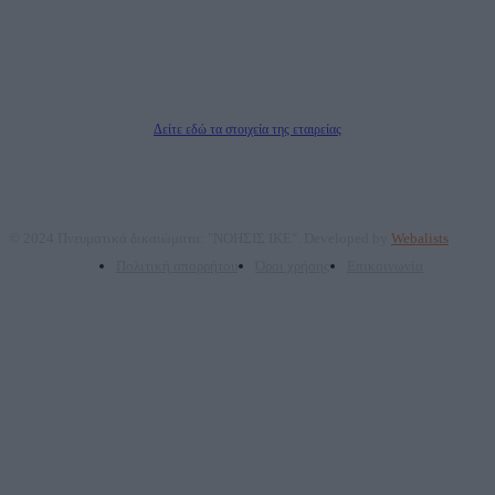
Νόμιμος Εκπρόσωπος: Ζαχαρός Σταμάτης
Μέτοχοι: Ζαχαρός Σταμάτης, Κουβαράς Γεώργιος, ΥΠΗΡΕΣΙΕΣ ΠΡΟΗΓΜΕΝΗΣ
ΤΕΧΝΟΛΟΓΙΑΣ ΠΑΡΑΓΩΓΗΣ ΟΠΤΙΚΟΑΚΟΥΣΤΙΚΩΝ ΜΕΣΩΝ ΜΕΛΕΤΩΝ ΚΑΙ
ΠΑΡΟΧΗΣ ΥΠΗΡΕΣΙΩΝ PLD PLUS ΑΝΩΝ ΕΤΑΙΡΙΑ
Δικαιούχος του ονόματος τομέα (dailypost.gr): ΝΟΗΣΙΣ ΙΚΕ
Διευθυντής/Διαχειριστής: Ζαχαρός Σταμάτης
Διευθυντής Σύνταξης: Ρενάτο Λέκκα
Δείτε εδώ τα στοιχεία της εταιρείας
© 2024 Πνευματικά δικαιώματα: "ΝΟΗΣΙΣ ΙΚΕ". Developed by
Webalists
Πολιτική απορρήτου
Όροι χρήσης
Επικοινωνία