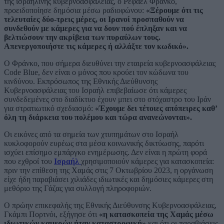
της ισραηλινής κυβερνοασφάλειας, o Ρεφαέλ Φράνκο,
προειδοποίησε δημόσια μέσω ραδιοφώνου:
«Ξέρουμε ότι τις
τελευταίες δύο-τρεις μέρες, οι Ιρανοί προσπαθούν να
συνδεθούν με κάμερες για να δουν πού έπληξαν και να
βελτιώσουν την ακρίβεια των πυραύλων τους.
Απενεργοποιήστε τις κάμερες ή αλλάξτε τον κωδικό».
Ο Φράνκο, που σήμερα διευθύνει την εταιρεία κυβερνοασφάλειας
Code Blue, δεν είναι ο μόνος που κρούει τον κώδωνα του
κινδύνου. Εκπρόσωπος της Εθνικής Διεύθυνσης
Κυβερνοασφάλειας του Ισραήλ επιβεβαίωσε ότι κάμερες
συνδεδεμένες στο διαδίκτυο έχουν μπει στο στόχαστρο του Ιράν
για στρατιωτικό σχεδιασμό:
«Έχουμε δει τέτοιες απόπειρες καθ’
όλη τη διάρκεια του πολέμου και τώρα ανανεώνονται».
Οι εικόνες από τα σημεία των χτυπημάτων στο Ισραήλ
κυκλοφορούν ευρέως στα μέσα κοινωνικής δικτύωσης, παρότι
ισχύει επίσημο εμπάργκο ενημέρωσης. Δεν είναι η πρώτη φορά
που εχθροί του
Ισραήλ
χρησιμοποιούν κάμερες για κατασκοπεία:
πριν την επίθεση της Χαμάς στις 7 Οκτωβρίου 2023, η οργάνωση
είχε ήδη παραβιάσει χιλιάδες ιδιωτικές και δημόσιες κάμερες στη
μεθόριο της Γάζας για συλλογή πληροφοριών.
Ο πρώην επικεφαλής της Εθνικής Διεύθυνσης Κυβερνοασφάλειας,
Γκάμπι Πορτνόι, εξήγησε ότι
«η κατασκοπεία της Χαμάς μέσω
ιδιωτικών καμερών ήταν καταστροφική»
και ότι οι παραβιάσεις