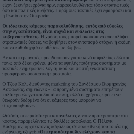
είχαν ξεκινήσει χρόνια πριν, παρακολουθώντας τόσο στρατιωτικές
όσο και πολιτικές κινήσεις. Παρόμοιες τακτικές έχει εφαρμόσει και
η Ρωσία στην Ουκρανία.
Οι ιδιωτικές κάμερες παρακολούθησης, εκτός από εύκολες
στην εγκατάσταση, είναι συχνά και ευάλωτες στις
κυβερνοεπιθέσεις.
Η χρήση τους μπορεί ακούσια να αποκαλύψει
στρατιωτικές θέσεις, να βοηθήσει στον εντοπισμό στόχων ή ακόμη
και να καθοδηγήσει επιθέσεις με βόμβες.
Αν και οι ερευνητές προειδοποιούν για τα κενά ασφαλείας εδώ και
πάνω από δέκα χρόνια, μόνο τα υψηλής ποιότητας συστήματα με
τακτικές ενημερώσεις λογισμικού και σωστή εγκατάσταση
προσφέρουν ουσιαστική προστασία.
Ο Τζεφ Κολ, διευθυντής marketing του Συνδέσμου Βιομηχανίας
Ασφαλείας, σημειώνει: «Τα προηγμένα συστήματα επιτρέπουν
καλύτερο έλεγχο και διαμόρφωση, αλλά οι χρήστες πρέπει να
θεωρούν δεδομένο ότι οι κάμερές τους μπορούν να
στοχοποιηθούν».
Ωστόσο, οι περισσότεροι καταναλωτές δίνουν προτεραιότητα στο
κόστος, παραμελώντας τις δικλίδες ασφαλείας. Ο Πέλεγκ
Βάσερμαν, αρχιτέκτονας ασφάλειας σε πολυεθνική του τομέα της
ενέργειας, εξηγεί: «
Οι περισσότεροι δεν ελέγχουν καν τα