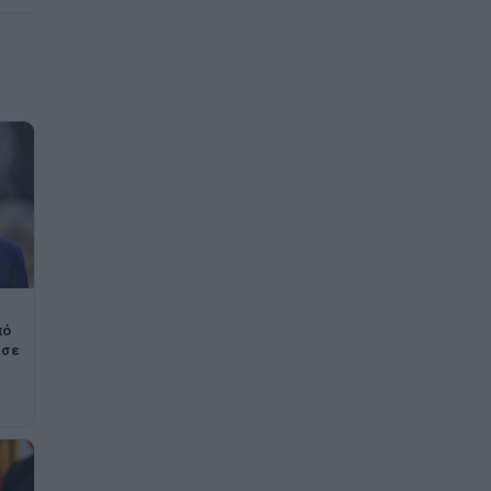
πό
 σε