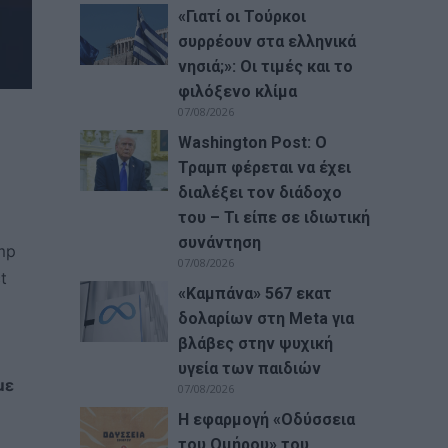
«Γιατί οι Τούρκοι
συρρέουν στα ελληνικά
νησιά;»: Οι τιμές και το
φιλόξενο κλίμα
07/08/2026
Washington Post: Ο
Τραμπ φέρεται να έχει
διαλέξει τον διάδοχο
του – Τι είπε σε ιδιωτική
συνάντηση
mp
07/08/2026
t
«Καμπάνα» 567 εκατ
δολαρίων στη Meta για
βλάβες στην ψυχική
υγεία των παιδιών
με
07/08/2026
Η εφαρμογή «Οδύσσεια
του Ομήρου» του