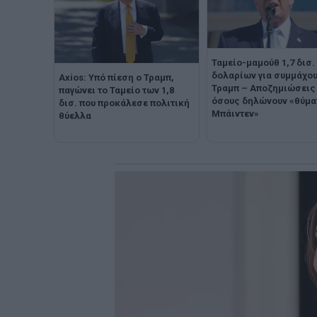
Ταμείο-μαμούθ 1,7 δισ.
δολαρίων για συμμάχου
Axios: Υπό πίεση ο Τραμπ,
Τραμπ – Αποζημιώσεις
παγώνει το Ταμείο των 1,8
όσους δηλώνουν «θύμα
δισ. που προκάλεσε πολιτική
Μπάιντεν»
θύελλα