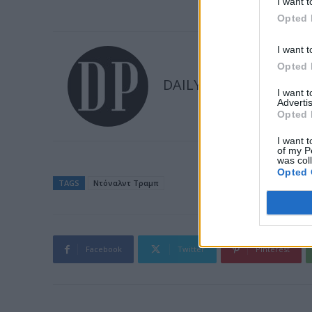
I want t
Opted 
I want t
Opted 
DAILYPOST
I want 
Advertis
Opted 
I want t
of my P
was col
Opted 
TAGS
Ντόναλντ Τραμπ
Facebook
Twitter
Pinterest