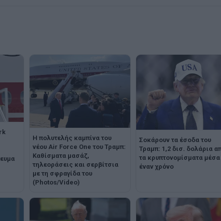
rk
Η πολυτελής καμπίνα του
Σοκάρουν τα έσοδα του
νέου Air Force One του Τραμπ:
Τραμπ: 1,2 δισ. δολάρια α
Καθίσματα μασάζ,
τα κρυπτονομίσματα μέσα
ίευμα
τηλεοράσεις και σερβίτσια
έναν χρόνο
με τη σφραγίδα του
(Photos/Video)