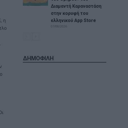
Διαμαντή Καραναστάση
στην κορυφή του
, η
ελληνικού App Store
07/08/2026
τλο
ι
ΔΗΜΟΦΙΛΗ
ν
το
Οι