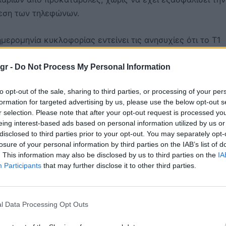
θεση των τηλεφώνων.
ημερομηνία κυκλοφορίας εντείνει τις ανησυχίες ότι το T1
ρυσό» πυροτέχνημα.
gr -
Do Not Process My Personal Information
to opt-out of the sale, sharing to third parties, or processing of your per
formation for targeted advertising by us, please use the below opt-out s
RRIVED!! THOSE WHO PRE-
r selection. Please note that after your opt-out request is processed y
eing interest-based ads based on personal information utilized by us or
NE WILL BE RECEIVING AN
disclosed to third parties prior to your opt-out. You may separately opt-
losure of your personal information by third parties on the IAB’s list of
ES START SHIPPING THIS
. This information may also be disclosed by us to third parties on the
IA
Participants
that may further disclose it to other third parties.
.COM/ISORE1CBA1
l Data Processing Opt Outs
TRUMPMOBILE)
MAY 13, 2026