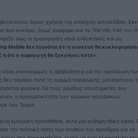
εται στους όρους χρήσης της επίσημης ιστοσελίδας. Εκεί
ο που σοκάρει, όπως αναφέρει και το The Hill. Υπό τον τί
ρίζει πως οι ημερομηνίες είναι ενδεικτικές και μη
mp Mobile δεν εγγυάται ότι η συσκευή θα κυκλοφορήσε
C ή ότι η παραγωγή θα ξεκινήσει ποτέ».
ς είναι επιστρέψιμες, η αβεβαιότητα για την προέλευση τω
ως δεν περάσει ποτέ τη γραμμή παραγωγής, μετατρέπουν 
εράστια φούσκα. Για τους χιλιάδες υποστηρικτές που
μένο», η πραγματικότητα των νομικών αστερίσκων
νγκ των Τραμπ.
νη εμπορική προσπάθεια, αλλά μια σοβαρή ηθική κρίση. 
ησε την πολιτική πίστη των οπαδών του προέδρου για να
αρίων από προκαταβολές, χωρίς να έχει εξασφαλίσει την