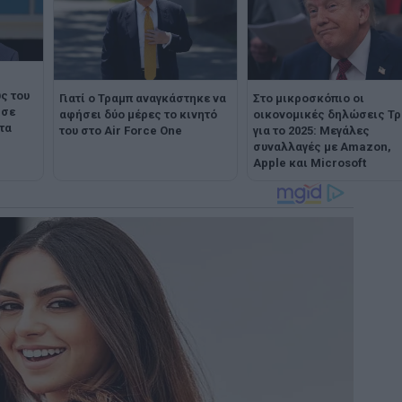
ς του
Γιατί ο Τραμπ αναγκάστηκε να
Στο μικροσκόπιο οι
 σε
αφήσει δύο μέρες το κινητό
οικονομικές δηλώσεις Τ
τα
του στο Air Force One
για το 2025: Μεγάλες
συναλλαγές με Amazon,
Apple και Microsoft