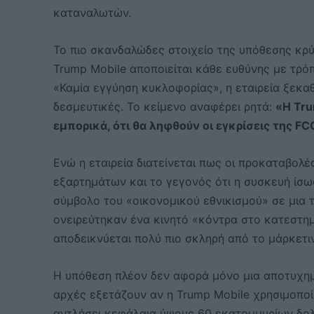
καταναλωτών.
Το πιο σκανδαλώδες στοιχείο της υπόθεσης κρύβ
Trump Mobile αποποιείται κάθε ευθύνης με τρόπ
«Καμία εγγύηση κυκλοφορίας», η εταιρεία ξεκαθα
δεσμευτικές. Το κείμενο αναφέρει ρητά:
«Η Tru
εμπορικά, ότι θα ληφθούν οι εγκρίσεις της FC
Ενώ η εταιρεία διατείνεται πως οι προκαταβολέ
εξαρτημάτων και το γεγονός ότι η συσκευή ίσ
σύμβολο του «οικονομικού εθνικισμού» σε μια τ
ονειρεύτηκαν ένα κινητό «κόντρα στο κατεστη
αποδεικνύεται πολύ πιο σκληρή από το μάρκετι
Η υπόθεση πλέον δεν αφορά μόνο μια αποτυχημέ
αρχές εξετάζουν αν η Trump Mobile χρησιμοποί
αντλήσει κεφάλαια ύψους 60 εκατομμυρίων δολ