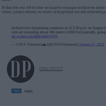
Η ίδια είπε στο AP ότι όταν το λιωμένο πέτρωμα εκτοξεύεται ψηλά 
τόνισε, μπορεί κάποιος να νιώσει τη θερμότητά του από απόσταση μ
Inclined lava fountaining continues as of 5:30 p.m. on August 
vent are extending about 300 meters (1000 feet) laterally, goi
pic.twitter.com/0BEmRFbJNN
— USGS Volcanoes🌋 (@USGSVolcanoes)
August 23, 2025
DAILYPOST
TAGS
Χαβάη