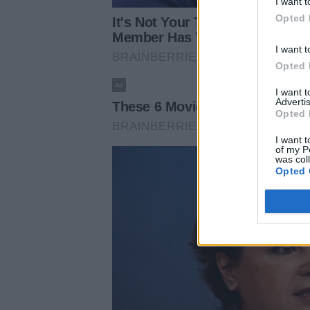
I want t
Opted 
I want t
Opted 
I want 
Advertis
Opted 
I want t
of my P
was col
Opted 