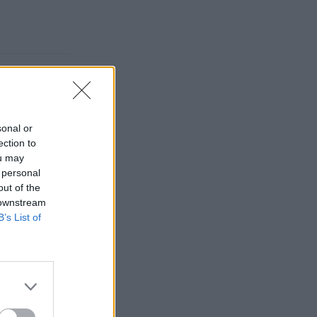
sonal or
ection to
ou may
 personal
out of the
 downstream
B’s List of