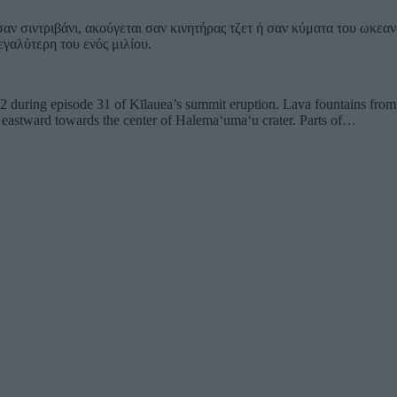
σαν σιντριβάνι, ακούγεται σαν κινητήρας τζετ ή σαν κύματα του ωκεα
εγαλύτερη του ενός μιλίου.
22 during episode 31 of Kīlauea’s summit eruption. Lava fountains from
ng eastward towards the center of Halemaʻumaʻu crater. Parts of…