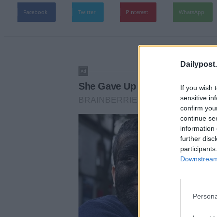
Facebook
Twitter
Pinterest
WhatsApp
Dailypost.
If you wish 
sensitive in
confirm you
continue se
information 
further disc
participants
Downstream 
Persona