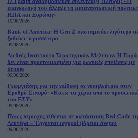
Ο Τραμπ αναδημοσίευσε συνέντευξη Πλεύρη: «Η
επανεκλογή του άλλαξε τη μεταναστευτική πολιτικ
ΗΠΑ και Ευρώπη»
10/08/2026
Bank of America: Η Gen Z αποταμιεύει λιγότερο α
ξοδεύει περισσότερο
09/08/2026
Διεθνές Ινστιτούτο Στρατηγικών Μελετών: Η Ευρ
δεν είναι προετοιμασμένη για ρωσικές επιθέσεις με
drones
09/08/2026
Γεωργιάδης για την επίθεση σε νοσηλεύτρια στον
Ερυθρό Σταυρό: «Κάτω τα χέρια από το προσωπικ
του ΕΣΥ»
09/08/2026
Ποιες περιοχές τίθενται σε κατάσταση Red Code τη
Δευτέρα – Έρχονται ισχυροί βόρειοι άνεμοι
09/08/2026