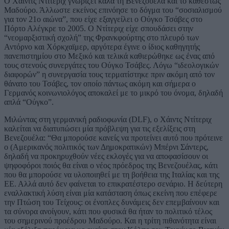
Ο Χάινιτς Ντίτεριχ γνωρίζει καλά τη Βενεζουέλα και το καθεστώς
Μαδούρο. Άλλωστε εκείνος επινόησε το δόγμα του “σοσιαλισμού
για τον 21ο αιώνα”, που είχε εξαγγείλει ο Ούγκο Τσάβες στο
Πόρτο Αλέγκρε το 2005. Ο Ντίτεριχ είχε σπουδάσει στην
“νεομαρξιστική σχολή” της Φρανκφούρτης στο πλευρό των
Αντόρνο και Χόρκχαϊμερ, αργότερα έγινε ο ίδιος καθηγητής
πανεπιστημίου στο Μεξικό και τελικά καθιερώθηκε ως ένας από
τους στενούς συνεργάτες του Ούγκο Τσάβες. Λόγω “ιδεολογικών
διαφορών” η συνεργασία τους τερματίστηκε πριν ακόμη από τον
θάνατο του Τσάβες, τον οποίο πάντως ακόμη και σήμερα ο
Γερμανός κοινωνιολόγος αποκαλεί με το μικρό του όνομα, δηλαδή
απλά “Ούγκο”.
Μιλώντας στη γερμανική ραδιοφωνία (DLF), o Χάιντς Ντίτεριχ
καλείται να διατυπώσει μία πρόβλεψη για τις εξελίξεις στη
Βενεζουέλα: “Θα μπορούσε κανείς να προτείνει αυτό που πρότεινε
ο (Αμερικανός πολιτικός των Δημοκρατικών) Μπέρνι Σάντερς,
δηλαδή να προκηρυχθούν νέες εκλογές για να αποφασίσουν οι
ψηφοφόροι ποιός θα είναι ο νέος πρόεδρος της Βενεζουέλας, κάτι
που θα μπορούσε να υλοποιηθεί με τη βοήθεια της Ιταλίας και της
ΕΕ. Αλλά αυτό δεν φαίνεται το επικρατέστερο σενάριο. Η δεύτερη
εναλλακτική λύση είναι μία κατάσταση όπως εκείνη που επέφερε
την Πτώση του Τείχους: οι ένοπλες δυνάμεις δεν επεμβαίνουν και
τα σύνορα ανοίγουν, κάτι που φυσικά θα ήταν το πολιτικό τέλος
του σημερινού προέδρου Μαδούρο. Και η τρίτη πιθανότητα είναι