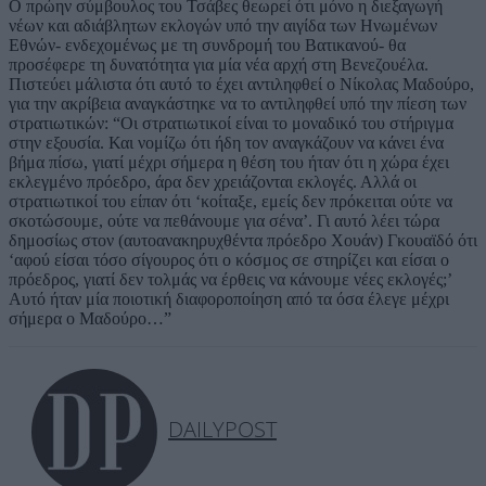
Ο πρώην σύμβουλος του Τσάβες θεωρεί ότι μόνο η διεξαγωγή
νέων και αδιάβλητων εκλογών υπό την αιγίδα των Ηνωμένων
Εθνών- ενδεχομένως με τη συνδρομή του Βατικανού- θα
προσέφερε τη δυνατότητα για μία νέα αρχή στη Βενεζουέλα.
Πιστεύει μάλιστα ότι αυτό το έχει αντιληφθεί ο Νίκολας Μαδούρο,
για την ακρίβεια αναγκάστηκε να το αντιληφθεί υπό την πίεση των
στρατιωτικών: “Οι στρατιωτικοί είναι το μοναδικό του στήριγμα
στην εξουσία. Και νομίζω ότι ήδη τον αναγκάζουν να κάνει ένα
βήμα πίσω, γιατί μέχρι σήμερα η θέση του ήταν ότι η χώρα έχει
εκλεγμένο πρόεδρο, άρα δεν χρειάζονται εκλογές. Αλλά οι
στρατιωτικοί του είπαν ότι ‘κοίταξε, εμείς δεν πρόκειται ούτε να
σκοτώσουμε, ούτε να πεθάνουμε για σένα’. Γι αυτό λέει τώρα
δημοσίως στον (αυτοανακηρυχθέντα πρόεδρο Χουάν) Γκουαϊδό ότι
‘αφού είσαι τόσο σίγουρος ότι ο κόσμος σε στηρίζει και είσαι ο
πρόεδρος, γιατί δεν τολμάς να έρθεις να κάνουμε νέες εκλογές;’
Αυτό ήταν μία ποιοτική διαφοροποίηση από τα όσα έλεγε μέχρι
σήμερα ο Μαδούρο…”
DAILYPOST