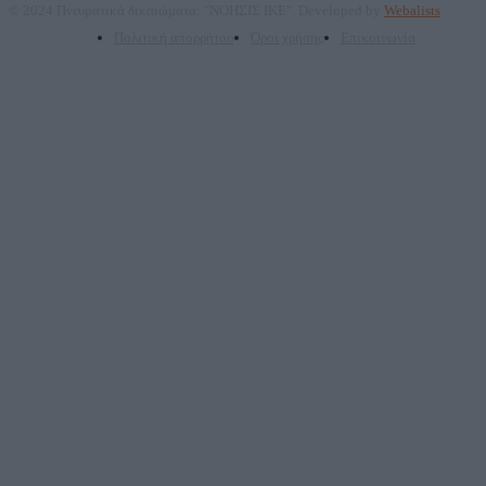
© 2024 Πνευματικά δικαιώματα: "ΝΟΗΣΙΣ ΙΚΕ". Developed by
Webalists
Πολιτική απορρήτου
Όροι χρήσης
Επικοινωνία