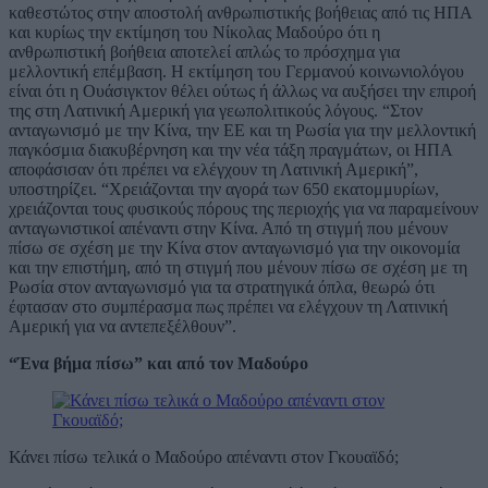
καθεστώτος στην αποστολή ανθρωπιστικής βοήθειας από τις ΗΠΑ
και κυρίως την εκτίμηση του Νίκολας Μαδούρο ότι η
ανθρωπιστική βοήθεια αποτελεί απλώς το πρόσχημα για
μελλοντική επέμβαση. Η εκτίμηση του Γερμανού κοινωνιολόγου
είναι ότι η Ουάσιγκτον θέλει ούτως ή άλλως να αυξήσει την επιροή
της στη Λατινική Αμερική για γεωπολιτικούς λόγους. “Στον
ανταγωνισμό με την Κίνα, την ΕΕ και τη Ρωσία για την μελλοντική
παγκόσμια διακυβέρνηση και την νέα τάξη πραγμάτων, οι ΗΠΑ
αποφάσισαν ότι πρέπει να ελέγχουν τη Λατινική Αμερική”,
υποστηρίζει. “Χρειάζονται την αγορά των 650 εκατομμυρίων,
χρειάζονται τους φυσικούς πόρους της περιοχής για να παραμείνουν
ανταγωνιστικοί απέναντι στην Κίνα. Από τη στιγμή που μένουν
πίσω σε σχέση με την Κίνα στον ανταγωνισμό για την οικονομία
και την επιστήμη, από τη στιγμή που μένουν πίσω σε σχέση με τη
Ρωσία στον ανταγωνισμό για τα στρατηγικά όπλα, θεωρώ ότι
έφτασαν στο συμπέρασμα πως πρέπει να ελέγχουν τη Λατινική
Αμερική για να αντεπεξέλθουν”.
“Ένα βήμα πίσω” και από τον Μαδούρο
Κάνει πίσω τελικά ο Μαδούρο απέναντι στον Γκουαϊδό;