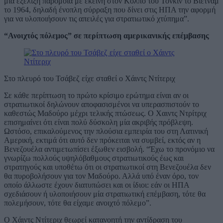
μία εξέλιξη παρόμοια με εκείνη στον Κόλπο του Τονκίν το Βιετνάμ
το 1964, δηλαδή ένοπλη σύρραξη που δίνει στις ΗΠΑ την αφορμή
για να υλοποιήσουν τις απειλές για στρατιωτικό χτύπημα”.
“Ανοιχτός πόλεμος” σε περίπτωση αμερικανικής επέμβασης
Στο πλευρό του Τσάβεζ είχε σταθεί ο Χάιντς Ντίτεριχ
Σε κάθε περίπτωση το πρώτο κρίσιμο ερώτημα είναι αν οι
στρατιωτικοί δηλώνουν αποφασισμένοι να υπερασπιστούν το
καθεστώς Μαδούρο μέχρι τελικής πτώσεως. Ο Χαιντς Ντρίτριχ
επισημαίνει ότι είναι πολύ δύσκολη μία ακριβής πρόβλεψη.
Ωστόσο, επικαλούμενος την πλούσια εμπειρία του στη Λατινική
Αμερική, εκτιμά ότι αυτό δεν πρόκειται να συμβεί, εκτός αν η
Βενεζουέλα αντιμετωπίσει έξωθεν εισβολή. “Έχω το προνόμιο να
γνωρίζω πολλούς υψηλόβαθμους στρατιωτικούς έως και
στρατηγούς και υποθέτω ότι οι στρατιωτικοί στη Βενεζουέλα δεν
θα πυροβολήσουν για τον Μαδούρο. Αλλά υπό έναν όρο, τον
οποίο άλλωστε έχουν διατυπώσει και οι ίδιοι: εάν οι ΗΠΑ
σχεδιάσουν ή υλοποιήσουν μία στρατιωτική επέμβαση, τότε θα
πολεμήσουν, τότε θα είχαμε ανοιχτό πόλεμο”.
Ο Χάιντς Ντίτεριχ θεωρεί κατανοητή την αντίδραση του