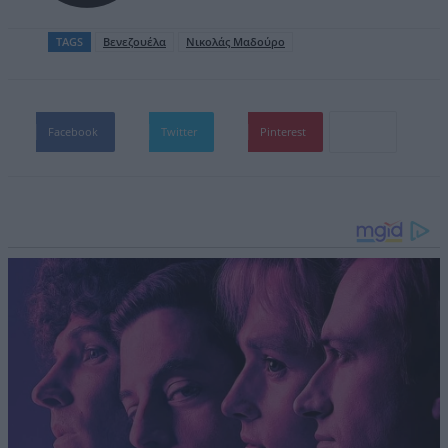
TAGS
Βενεζουέλα
Νικολάς Μαδούρο
Facebook
Twitter
Pinterest