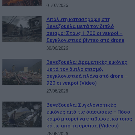
01/07/2026
Απόλυτη καταστροφή στη
Βενεζουέλα μετά τον διπλό
σεισμό: Στους 1.700 οι νεκροί –
Συγκλονιστικό βίντεο από drone
30/06/2026
Βενεζουέλα: Δραματικές εικόνες
μετά τον διπλό σεισμό,
συγκλονιστικά πλάνα από drone –
920 οι νεκροί (Video)
27/06/2026
Βενεζουέλα: Συγκλονιστικές
εικόνες από τις διασώσεις – Πόσο
καιρό μπορεί να επιβιώσει κάποιος
κάτω από τα ερείπια (Videos)
26/06/2026