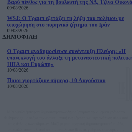
Βαρύ πένθος για τη βουλευτή της ΝΔ, Τζίνα Οικον
09/08/2026
WSJ: Ο Τραμπ εξετάζει τη λήξη του πολέμου με
υποχώρηση στο πυρηνικό ζήτημα του Ιράν
09/08/2026
ΔΗΜΟΦΙΛΗ
Ο Τραμπ αναδημοσίευσε συνέντευξη Πλεύρη: «Η
επανεκλογή του άλλαξε τη μεταναστευτική πολιτικ
ΗΠΑ και Ευρώπη»
10/08/2026
Ποιοι γιορτάζουν σήμερα, 10 Αυγούστου
10/08/2026
Μία ομάδα έμπειρων δημοσιογράφων δημιούργησαν πριν μερικά χρόνια το
dailypost.gr, με στόχο την αντικειμενική ενημέρωση και την ανάλυση πίσω από
τους τίτλους των ειδήσεων. Μαζί με μια μαχητική δημοσιογραφική ομάδα,
αποκαλύπτουν πολιτικά και παραπολιτικά θέματα, γράφουν επωνύμως την