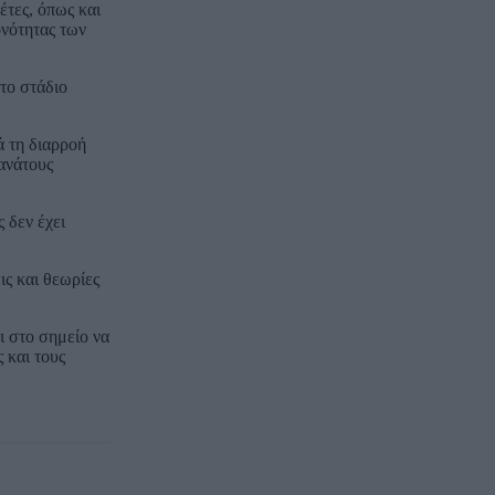
έτες, όπως και
ονότητας των
το στάδιο
ά τη διαρροή
ανάτους
 δεν έχει
ις και θεωρίες
ι στο σημείο να
 και τους