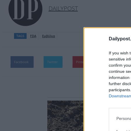
DAILYPOST
TAGS
FDA
Εμβόλια
Dailypost.
If you wish 
sensitive in
Facebook
Twitter
Pinterest
WhatsApp
confirm you
continue se
information 
further disc
participants
Downstream 
Persona