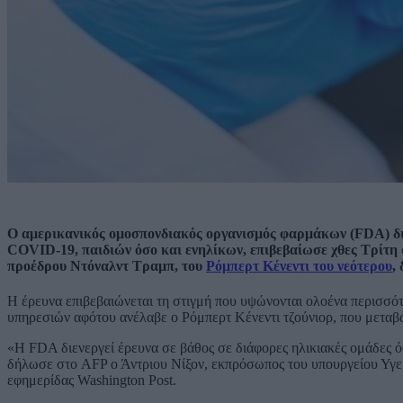
Ο αμερικανικός ομοσπονδιακός οργανισμός φαρμάκων (FDA) διεν
COVID-19, παιδιών όσο και ενηλίκων, επιβεβαίωσε χθες Τρίτη
προέδρου Ντόναλντ Τραμπ, του
Ρόμπερτ Κένεντι του νεότερου
,
Η έρευνα επιβεβαιώνεται τη στιγμή που υψώνονται ολοένα περισσότ
υπηρεσιών αφότου ανέλαβε ο Ρόμπερτ Κένεντι τζούνιορ, που μεταβ
«Η FDA διενεργεί έρευνα σε βάθος σε διάφορες ηλικιακές ομάδες 
δήλωσε στο AFP ο Άντριου Νίξον, εκπρόσωπος του υπουργείου Υγεί
εφημερίδας Washington Post.