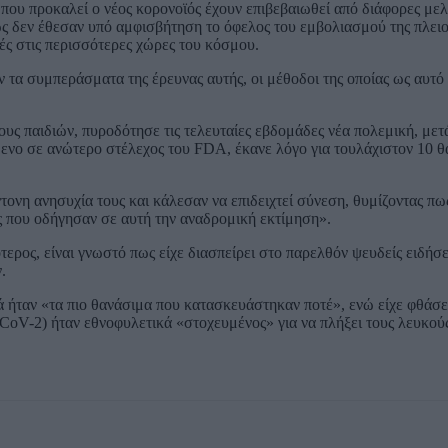
που προκαλεί ο νέος κορονοϊός έχουν επιβεβαιωθεί από διάφορες μελ
ως δεν έθεσαν υπό αμφισβήτηση το όφελος του εμβολιασμού της πλει
ές στις περισσότερες χώρες του κόσμου.
 τα συμπεράσματα της έρευνας αυτής, οι μέθοδοι της οποίας ως αυτό 
ους παιδιών, πυροδότησε τις τελευταίες εβδομάδες νέα πολεμική, μετ
νο σε ανώτερο στέλεχος του FDA, έκανε λόγο για τουλάχιστον 10 θ
νη ανησυχία τους και κάλεσαν να επιδειχτεί σύνεση, θυμίζοντας πως
ις που οδήγησαν σε αυτή την αναδρομική εκτίμηση».
ερος, είναι γνωστό πως είχε διασπείρει στο παρελθόν ψευδείς ειδήσε
.
τά ήταν «τα πιο θανάσιμα που κατασκευάστηκαν ποτέ», ενώ είχε φθάσε
-CoV-2) ήταν εθνοφυλετικά «στοχευμένος» για να πλήξει τους λευκούς