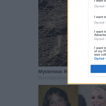
I want t
Opted 
I want t
Opted 
I want 
Advertis
Opted 
I want t
of my P
was col
Opted 