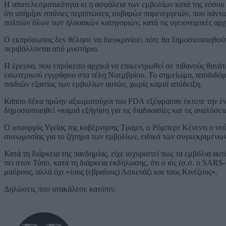
Η αποτελεσματικότητα κι η ασφάλεια των εμβολίων κατά της νόσου 
ότι υπήρξαν σπάνιες περιπτώσεις σοβαρών παρενεργειών, που πάντ
πολιτών όλων των ηλικιακών κατηγοριών, κατά τις υγειονομικές αρχ
Ο εκπρόσωπος δεν θέλησε να διευκρινίσει πότε θα δημοσιοποιηθούν
περιβάλλονται από μυστήριο.
Η έρευνα, που επρόκειτο αρχικά να επικεντρωθεί σε πιθανούς θανάτ
εσωτερικού εγγράφου στα τέλη Νοεμβρίου. Το σημείωμα, αποδιδόμε
παιδιών εξαιτίας των εμβολίων αυτών, χωρίς καμιά απόδειξη.
Κάπου δέκα πρώην αξιωματούχοι του FDA εξέφρασαν έκτοτε την έντο
δημοσιοποιηθεί «καμιά εξήγηση για τις διαδικασίες και τις αναλύσε
Ο υπουργός Υγείας της κυβέρνησης Τραμπ, ο Ρόμπερτ Κένεντι ο νεότ
συνωμοσίας για το ζήτημα των εμβολίων, ειδικά των συγκεκριμένων
Κατά τη διάρκεια της πανδημίας, είχε ισχυριστεί πως τα εμβόλια αυ
πει στον Τύπο, κατά τη διάρκεια εκδήλωσης, ότι ο ιός (σ.σ. ο SARS
μαύρους, αλλά όχι «τους (εβραίους) Ασκενάζι και τους Κινέζους».
Δηλώσεις που ανακάλεσε κατόπιν.