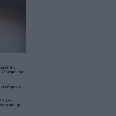
κατά της
κυβέρνησης του
 υγειονομικών
COVID»,
berg και της