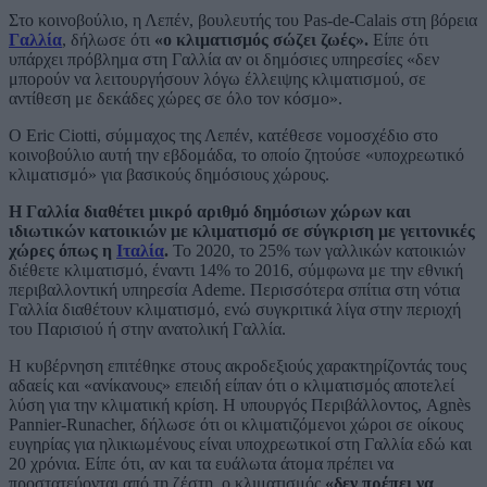
Στο κοινοβούλιο, η Λεπέν, βουλευτής του Pas-de-Calais στη βόρεια
Γαλλία
, δήλωσε ότι
«ο κλιματισμός σώζει ζωές».
Είπε ότι
υπάρχει πρόβλημα στη Γαλλία αν οι δημόσιες υπηρεσίες «δεν
μπορούν να λειτουργήσουν λόγω έλλειψης κλιματισμού, σε
αντίθεση με δεκάδες χώρες σε όλο τον κόσμο».
Ο Eric Ciotti, σύμμαχος της Λεπέν, κατέθεσε νομοσχέδιο στο
κοινοβούλιο αυτή την εβδομάδα, το οποίο ζητούσε «υποχρεωτικό
κλιματισμό» για βασικούς δημόσιους χώρους.
Η Γαλλία διαθέτει μικρό αριθμό δημόσιων χώρων και
ιδιωτικών κατοικιών με κλιματισμό σε σύγκριση με γειτονικές
χώρες όπως η
Ιταλία
.
Το 2020, το 25% των γαλλικών κατοικιών
διέθετε κλιματισμό, έναντι 14% το 2016, σύμφωνα με την εθνική
περιβαλλοντική υπηρεσία Ademe. Περισσότερα σπίτια στη νότια
Γαλλία διαθέτουν κλιματισμό, ενώ συγκριτικά λίγα στην περιοχή
του Παρισιού ή στην ανατολική Γαλλία.
Η κυβέρνηση επιτέθηκε στους ακροδεξιούς χαρακτηρίζοντάς τους
αδαείς και «ανίκανους» επειδή είπαν ότι ο κλιματισμός αποτελεί
λύση για την κλιματική κρίση. Η υπουργός Περιβάλλοντος, Agnès
Pannier-Runacher, δήλωσε ότι οι κλιματιζόμενοι χώροι σε οίκους
ευγηρίας για ηλικιωμένους είναι υποχρεωτικοί στη Γαλλία εδώ και
20 χρόνια. Είπε ότι, αν και τα ευάλωτα άτομα πρέπει να
προστατεύονται από τη ζέστη, ο κλιματισμός
«δεν πρέπει να