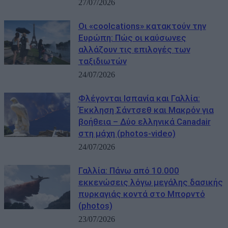
27/07/2026
Οι «coolcations» κατακτούν την
Ευρώπη: Πώς οι καύσωνες
αλλάζουν τις επιλογές των
ταξιδιωτών
24/07/2026
Φλέγονται Ισπανία και Γαλλία:
Έκκληση Σάντσεθ και Μακρόν για
βοήθεια – Δύο ελληνικά Canadair
στη μάχη (photos-video)
24/07/2026
Γαλλία: Πάνω από 10.000
εκκενώσεις λόγω μεγάλης δασικής
πυρκαγιάς κοντά στο Μπορντό
(photos)
23/07/2026