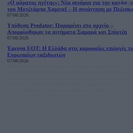
«Ο αόρατος ηγέτης»: Νέα σενάρια για την κατάστ
του Μοτζτάμπα Χαμενεΐ – Η συνάντηση με Πεζεσκ
07/08/2026
Υπόθεση Predator: Παραμένει στο αρχείο –
Απορρίφθηκαν τα αιτήματα Σαμαρά και Σπίρτζη
07/08/2026
Έρευνα ΕΟΤ: Η Ελλάδα στις κορυφαίες επιλογές τ
Ευρωπαίων ταξιδιωτών
07/08/2026
Μία ομάδα έμπειρων δημοσιογράφων δημιούργησαν πριν μερικά χρόνια το
dailypost.gr, με στόχο την αντικειμενική ενημέρωση και την ανάλυση πίσω από
τους τίτλους των ειδήσεων. Μαζί με μια μαχητική δημοσιογραφική ομάδα,
αποκαλύπτουν πολιτικά και παραπολιτικά θέματα, γράφουν επωνύμως την
άποψη τους, με γνώμονα τον ενημερωμένο αναγνώστη.
DAILYPOST.GR – ΤΑΥΤΌΤΗΤΑ