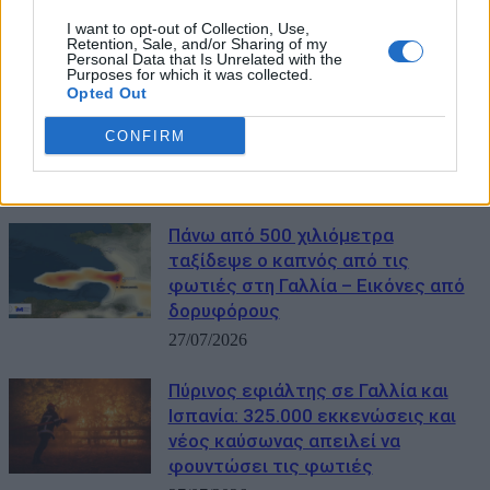
I want to opt-out of Collection, Use,
Retention, Sale, and/or Sharing of my
ΜΠΟΡΕΙ ΝΑ ΣΑΣ ΕΝΔΙΑΦΕΡΕΙ
Personal Data that Is Unrelated with the
Purposes for which it was collected.
Opted Out
Ευρώπη: Πώς οι καύσωνες
δοκιμάζουν την ενέργεια και την
CONFIRM
οικονομία
03/08/2026
Πάνω από 500 χιλιόμετρα
ταξίδεψε ο καπνός από τις
φωτιές στη Γαλλία – Eικόνες από
δορυφόρους
27/07/2026
Πύρινος εφιάλτης σε Γαλλία και
Ισπανία: 325.000 εκκενώσεις και
νέος καύσωνας απειλεί να
φουντώσει τις φωτιές