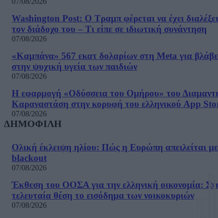
07/08/2026
Washington Post: Ο Τραμπ φέρεται να έχει διαλέξε
τον διάδοχο του – Τι είπε σε ιδιωτική συνάντηση
07/08/2026
«Καμπάνα» 567 εκατ δολαρίων στη Meta για βλάβε
στην ψυχική υγεία των παιδιών
07/08/2026
Η εφαρμογή «Οδύσσεια του Ομήρου» του Διαμαντ
Καραναστάση στην κορυφή του ελληνικού App Sto
07/08/2026
ΔΗΜΟΦΙΛΗ
Ολική έκλειψη ηλίου: Πώς η Ευρώπη απειλείται με
blackout
07/08/2026
Έκθεση του ΟΟΣΑ για την ελληνική οικονομία: Στ
τελευταία θέση το εισόδημα των νοικοκυριών
07/08/2026