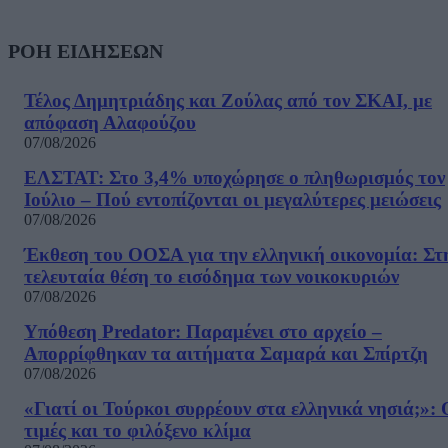
ΡΟΗ ΕΙΔΗΣΕΩΝ
Τέλος Δημητριάδης και Ζούλας από τον ΣΚΑΙ, με
απόφαση Αλαφούζου
07/08/2026
ΕΛΣΤΑΤ: Στο 3,4% υποχώρησε ο πληθωρισμός τον
Ιούλιο – Πού εντοπίζονται οι μεγαλύτερες μειώσεις
07/08/2026
Έκθεση του ΟΟΣΑ για την ελληνική οικονομία: Στ
τελευταία θέση το εισόδημα των νοικοκυριών
07/08/2026
Υπόθεση Predator: Παραμένει στο αρχείο –
Απορρίφθηκαν τα αιτήματα Σαμαρά και Σπίρτζη
07/08/2026
«Γιατί οι Τούρκοι συρρέουν στα ελληνικά νησιά;»: 
τιμές και το φιλόξενο κλίμα