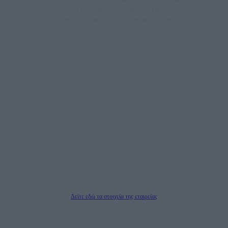
αποκαλύπτουν πολιτικά και παραπολιτικά θέματα, γράφουν επωνύμως την
άποψη τους, με γνώμονα τον ενημερωμένο αναγνώστη.
DAILYPOST.GR – ΤΑΥΤΌΤΗΤΑ
Ιδιοκτήτρια εταιρεία: «ΝΟΗΣΙΣ ΙΚΕ»
Έδρα: Δήμος Αμαρουσίου Αττικής, Αγ. Αθανασίου αρ. 21, Τ.Κ. 15125
ΑΦΜ: 801093076, Δ.Ο.Υ.: ΚΕΦΟΔΕ ΑΤΤΙΚΗΣ, E-mail: press@dailypost.gr, Τηλ.
επικοινωνίας: 2108066997
Νόμιμος Εκπρόσωπος: Ζαχαρός Σταμάτης
Μέτοχοι: Ζαχαρός Σταμάτης, Κουβαράς Γεώργιος, ΥΠΗΡΕΣΙΕΣ ΠΡΟΗΓΜΕΝΗΣ
ΤΕΧΝΟΛΟΓΙΑΣ ΠΑΡΑΓΩΓΗΣ ΟΠΤΙΚΟΑΚΟΥΣΤΙΚΩΝ ΜΕΣΩΝ ΜΕΛΕΤΩΝ ΚΑΙ
ΠΑΡΟΧΗΣ ΥΠΗΡΕΣΙΩΝ PLD PLUS ΑΝΩΝ ΕΤΑΙΡΙΑ
Δικαιούχος του ονόματος τομέα (dailypost.gr): ΝΟΗΣΙΣ ΙΚΕ
Διευθυντής/Διαχειριστής: Ζαχαρός Σταμάτης
Διευθυντής Σύνταξης: Ρενάτο Λέκκα
Δείτε εδώ τα στοιχεία της εταιρείας