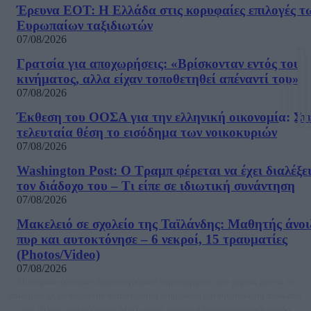
Έρευνα ΕΟΤ: Η Ελλάδα στις κορυφαίες επιλογές τ
Ευρωπαίων ταξιδιωτών
07/08/2026
Γρατσία για αποχωρήσεις: «Bρίσκονταν εντός του
κινήματος, αλλα είχαν τοποθετηθεί απέναντί του»
07/08/2026
Έκθεση του ΟΟΣΑ για την ελληνική οικονομία: Στ
τελευταία θέση το εισόδημα των νοικοκυριών
07/08/2026
Washington Post: Ο Τραμπ φέρεται να έχει διαλέξε
τον διάδοχο του – Τι είπε σε ιδιωτική συνάντηση
07/08/2026
Μακελειό σε σχολείο της Ταϊλάνδης: Μαθητής άνοι
πυρ και αυτοκτόνησε – 6 νεκροί, 15 τραυματίες
(Photos/Video)
07/08/2026
Μία ομάδα έμπειρων δημοσιογράφων δημιούργησαν πριν μερικά χρόνια το
dailypost.gr, με στόχο την αντικειμενική ενημέρωση και την ανάλυση πίσω από
τους τίτλους των ειδήσεων. Μαζί με μια μαχητική δημοσιογραφική ομάδα,