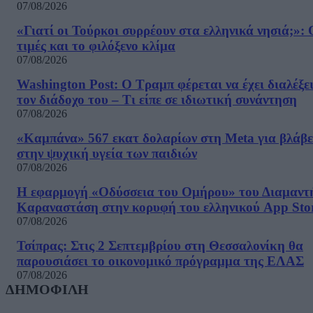
07/08/2026
«Γιατί οι Τούρκοι συρρέουν στα ελληνικά νησιά;»: 
τιμές και το φιλόξενο κλίμα
07/08/2026
Washington Post: Ο Τραμπ φέρεται να έχει διαλέξε
τον διάδοχο του – Τι είπε σε ιδιωτική συνάντηση
07/08/2026
«Καμπάνα» 567 εκατ δολαρίων στη Meta για βλάβε
στην ψυχική υγεία των παιδιών
07/08/2026
Η εφαρμογή «Οδύσσεια του Ομήρου» του Διαμαντ
Καραναστάση στην κορυφή του ελληνικού App Sto
07/08/2026
Τσίπρας: Στις 2 Σεπτεμβρίου στη Θεσσαλονίκη θα
παρουσιάσει το οικονομικό πρόγραμμα της ΕΛΑΣ
07/08/2026
ΔΗΜΟΦΙΛΗ