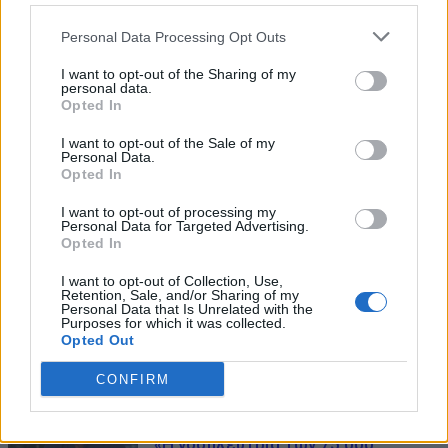
Personal Data Processing Opt Outs
I want to opt-out of the Sharing of my
personal data.
Opted In
I want to opt-out of the Sale of my
Personal Data.
Opted In
ΜΠΟΡΕΙ ΝΑ ΣΑΣ ΕΝΔΙΑΦΕΡΕΙ
I want to opt-out of processing my
Personal Data for Targeted Advertising.
Opted In
Πύρινος εφιάλτης για τον Μπέζος:
Εξερράγη ο πύραυλος New Glenn
I want to opt-out of Collection, Use,
Retention, Sale, and/or Sharing of my
της Blue Origin στη Φλόριντα
Personal Data that Is Unrelated with the
Purposes for which it was collected.
(video)
Opted Out
29/05/2026
CONFIRM
Τζεφ Μπέζος κατά της
φορολογίας στους εργαζόμενους:
«Η νοσηλεύτρια των 75.000