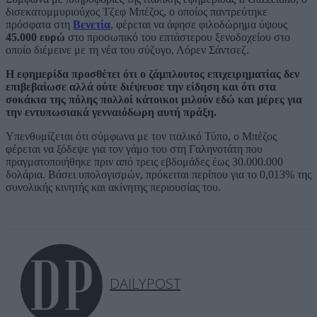
δισεκατομμυριούχος Τζεφ Μπέζος, ο οποίος παντρεύτηκε
πρόσφατα στη
Βενετία
, φέρεται να άφησε φιλοδώρημα ύψους
45.000 ευρώ
στο προσωπικό του επτάστερου ξενοδοχείου στο
οποίο διέμεινε με τη νέα του σύζυγο, Λόρεν Σάντσεζ.
Η εφημερίδα προσθέτει ότι ο ζάμπλουτος επιχειρηματίας δεν
επιβεβαίωσε αλλά ούτε διέψευσε την είδηση και ότι στα
σοκάκια της πόλης πολλοί κάτοικοι μιλούν εδώ και μέρες για
την εντυπωσιακά γενναιόδωρη αυτή πράξη.
Υπενθυμίζεται ότι σύμφωνα με τον ιταλικό Τύπο, ο Μπέζος
φέρεται να ξόδεψε για τον γάμο του στη Γαληνοτάτη που
πραγματοποιήθηκε πριν από τρεις εβδομάδες έως 30.000.000
δολάρια. Βάσει υπολογισμών, πρόκειται περίπου για το 0,013% της
συνολικής κινητής και ακίνητης περιουσίας του.
DAILYPOST