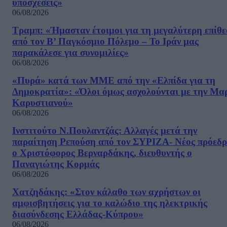
υποσχέσεις»
06/08/2026
Τραμπ: «Ήμασταν έτοιμοι για τη μεγαλύτερη επίθ
από τον Β’ Παγκόσμιο Πόλεμο – Το Ιράν μας
παρακάλεσε για συνομιλίες»
06/08/2026
«Πυρά» κατά των ΜΜΕ από την «Ελπίδα για τη
Δημοκρατία»: «Όλοι όμως ασχολούνται με την Μα
Καρυστιανού»
06/08/2026
Ινστιτούτο Ν.Πουλαντζάς: Αλλαγές μετά την
παραίτηση Ρεπούση από τον ΣΥΡΙΖΑ- Νέος πρόεδρ
ο Χριστόφορος Βερναρδάκης, διευθυντής ο
Παναγιώτης Κορμάς
06/08/2026
Χατζηδάκης: «Στον κάλαθο των αχρήστων οι
αμφισβητήσεις για το καλώδιο της ηλεκτρικής
διασύνδεσης Ελλάδας-Κύπρου»
06/08/2026