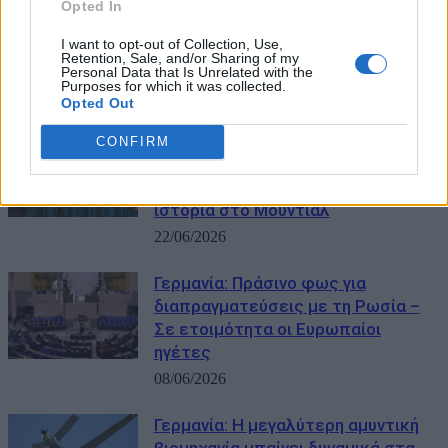
Opted In
ότι οι πρόγονοί τους ήταν μέλη των
Ναζί – Οι βάσεις δεδομένων που
I want to opt-out of Collection, Use,
Retention, Sale, and/or Sharing of my
αλλάζουν την ιστορία
Personal Data that Is Unrelated with the
Purposes for which it was collected.
29/06/2026
Opted Out
22/6/1974: Δυτική Γερμανία –
CONFIRM
Ανατολική Γερμανία, το ντέρμπι
του Ψυχρού Πολέμου που έγραψε
ιστορία στο Μουντιάλ
22/06/2026
Γερμανία: Πράσινο φως για
διαπραγματεύσεις με τη Ρωσία –
Σε ετοιμότητα οι Ευρωπαίοι
ηγέτες
08/06/2026
Γερμανία: Η μεγαλύτερη αμυντική
βιομηχανία μπαίνει δυναμικά στα