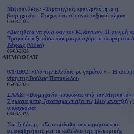
Μητσοτάκης: «Στρατηγική προτεραιότητα η
βιομηχανία – Στόχος ένα νέο αναπτυξιακό άλμα»
06/08/2026
«Δεν ήθελα να γίνει σαν τον Μπάιντεν»: Η στιγμή π
Τραμπ έτρεξε πίσω από μικρό αγόρι σε σκηνή στο 
Βέγκας (Video)
06/08/2026
ΔΗΜΟΦΙΛΗ
6/8/1992: «Για την Ελλάδα, ρε γαμώτο!» – Η ιστορ
νίκη της Βούλας Πατουλίδου
06/08/2026
ΕΛΑΣ: «Βιομηχανία κοροϊδίας από τον Μητσοτάκ
7 χρόνια μετά, ξαναπαρουσιάζει τις ίδιες ανεκπλήρ
υποσχέσεις»
06/08/2026
Χατζηδάκης: «Στον κάλαθο των αχρήστων οι
αμφισβητήσεις για το καλώδιο της ηλεκτρικής