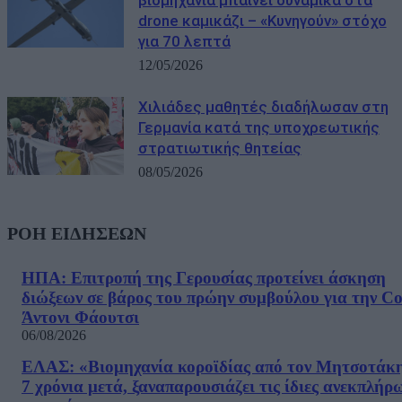
drone καμικάζι – «Κυνηγούν» στόχο
για 70 λεπτά
12/05/2026
Χιλιάδες μαθητές διαδήλωσαν στη
Γερμανία κατά της υποχρεωτικής
στρατιωτικής θητείας
08/05/2026
ΡΟΗ ΕΙΔΗΣΕΩΝ
ΗΠΑ: Επιτροπή της Γερουσίας προτείνει άσκηση
διώξεων σε βάρος του πρώην συμβούλου για την Co
Άντονι Φάουτσι
06/08/2026
ΕΛΑΣ: «Βιομηχανία κοροϊδίας από τον Μητσοτάκ
7 χρόνια μετά, ξαναπαρουσιάζει τις ίδιες ανεκπλήρ