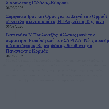
διασύνδεσης Ελλάδας-Κύπρου»
06/08/2026
Συμφωνία Ιράν και Ομάν για τα Στενά του Ορμούζ 
«Όλα εξαρτώνται από τις ΗΠΑ», λέει η Τεχεράνη
06/08/2026
Ινστιτούτο Ν.Πουλαντζάς: Αλλαγές μετά την
παραίτηση Ρεπούση από τον ΣΥΡΙΖΑ- Νέος πρόεδρ
ο Χριστόφορος Βερναρδάκης, διευθυντής ο
Παναγιώτης Κορμάς
06/08/2026
Μία ομάδα έμπειρων δημοσιογράφων δημιούργησαν πριν μερικά χρόνια το
dailypost.gr, με στόχο την αντικειμενική ενημέρωση και την ανάλυση πίσω από
τους τίτλους των ειδήσεων. Μαζί με μια μαχητική δημοσιογραφική ομάδα,
αποκαλύπτουν πολιτικά και παραπολιτικά θέματα, γράφουν επωνύμως την
άποψη τους, με γνώμονα τον ενημερωμένο αναγνώστη.