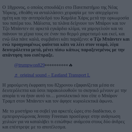
Ο 18χρονος, ο οποίος σπουδάζει στο Πανεπιστήμιο της Νέας
Υόρκης, εθεάθη να ανταλλάσσει χειραψία με τον απερχόμενο
ηγέτη και την αντιπρόεδρό του Καμάλα Χάρις μετά την ορκωμοσία
του πατέρα του. Μάλιστα, τα πλάνα δείχνουν τον Μπάρον και τον
Τζο Μπάιντεν σε αρκετά εγκάρδιο κλίμα, να χαμογελούν και να
πιάνουν τα χέρια τους σε έναν πιο θερμό χαιρετισμό και εκεί, και
ενώ όλα πάνε καλά, συμβαίνει κάτι παράξενο:
ο Τζο Μπάιντεν και
ενώ προηγουμένως φαίνεται κάτι να λέει στον νεαρό, λίγα
δευτερόλεπτα μετά, μένει πίσω κάπως παραξενεμένος με την
απάντηση που εισέπραξε.
@trumpwon829
👀👀👀👀👀🔥
♬ original sound – Eastland Transport L
Η χαρούμενη έκφραση του 82χρονου εξαφανίζεται μέσα σε
δευτερόλεπτα και όσοι παρακολουθούν το σκηνικό μένουν με την
απορία τι να ήταν αυτό το… μονολεκτικό που είπε ο Μπάρον
Τραμπ στον Μπάιντεν και τον άφησε κυριολεκτικά άφωνο.
Με το μυστήριο να σοβεί για αρκετές ώρες στο διαδίκτυο, ο
εμπειρογνώμονας Jeremy Freeman προσέφυγε στην ανάγνωση
χειλιών για να καταλάβει τι ειπώθηκε ανάμεσα στους δύο άνδρες
και επέστρεψε με το αποτέλεσμα.