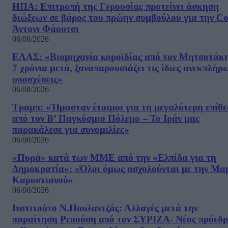
ΗΠΑ: Επιτροπή της Γερουσίας προτείνει άσκηση
διώξεων σε βάρος του πρώην συμβούλου για την Co
Άντονι Φάουτσι
06/08/2026
ΕΛΑΣ: «Βιομηχανία κοροϊδίας από τον Μητσοτάκ
7 χρόνια μετά, ξαναπαρουσιάζει τις ίδιες ανεκπλήρ
υποσχέσεις»
06/08/2026
Τραμπ: «Ήμασταν έτοιμοι για τη μεγαλύτερη επίθ
από τον Β’ Παγκόσμιο Πόλεμο – Το Ιράν μας
παρακάλεσε για συνομιλίες»
06/08/2026
«Πυρά» κατά των ΜΜΕ από την «Ελπίδα για τη
Δημοκρατία»: «Όλοι όμως ασχολούνται με την Μα
Καρυστιανού»
06/08/2026
Ινστιτούτο Ν.Πουλαντζάς: Αλλαγές μετά την
παραίτηση Ρεπούση από τον ΣΥΡΙΖΑ- Νέος πρόεδρ