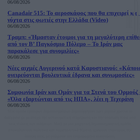
06/08/2026
Canadair 515: Το αεροσκάφος που θα επιχειρεί και
νύχτα στις φωτιές στην Ελλάδα (Video)
06/08/2026
Τραμπ: «Ήμασταν έτοιμοι για τη μεγαλύτερη επίθ
από τον Β’ Παγκόσμιο Πόλεμο – Το Ιράν μας
παρακάλεσε για συνομιλίες»
06/08/2026
Νέες αιχμές Αυγερινού κατά Καρυστιανού: «Kάποι
ονειρεύονται βουλευτικά έδρανα και συνωμοσίες»
06/08/2026
Συμφωνία Ιράν και Ομάν για τα Στενά του Ορμούζ 
«Όλα εξαρτώνται από τις ΗΠΑ», λέει η Τεχεράνη
06/08/2026
Μία ομάδα έμπειρων δημοσιογράφων δημιούργησαν πριν μερικά χρόνια το
dailypost.gr, με στόχο την αντικειμενική ενημέρωση και την ανάλυση πίσω από
τους τίτλους των ειδήσεων. Μαζί με μια μαχητική δημοσιογραφική ομάδα,
αποκαλύπτουν πολιτικά και παραπολιτικά θέματα, γράφουν επωνύμως την
άποψη τους, με γνώμονα τον ενημερωμένο αναγνώστη.