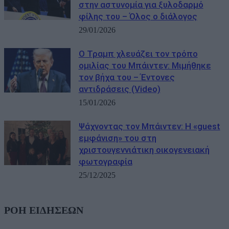
στην αστυνομία για ξυλοδαρμό
φίλης του – Όλος ο διάλογος
29/01/2026
Ο Τραμπ χλευάζει τον τρόπο
ομιλίας του Μπάιντεν: Μιμήθηκε
τον βήχα του – Έντονες
αντιδράσεις (Video)
15/01/2026
Ψάχνοντας τον Μπάιντεν: Η «guest
εμφάνιση» του στη
χριστουγεννιάτικη οικογενειακή
φωτογραφία
25/12/2025
ΡΟΗ ΕΙΔΗΣΕΩΝ