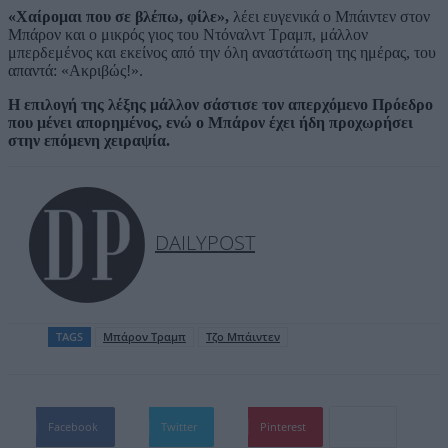
«Χαίρομαι που σε βλέπω, φίλε»,
λέει ευγενικά ο Μπάιντεν στον
Μπάρον και ο μικρός γιος του Ντόναλντ Τραμπ, μάλλον
μπερδεμένος και εκείνος από την όλη αναστάτωση της ημέρας, του
απαντά: «Ακριβώς!».
Η επιλογή της λέξης μάλλον σάστισε τον απερχόμενο Πρόεδρο
που μένει απορημένος, ενώ ο Μπάρον έχει ήδη προχωρήσει
στην επόμενη χειραψία.
DAILYPOST
TAGS
Μπάρον Τραμπ
Τζο Μπάιντεν
Facebook
Twitter
Pinterest