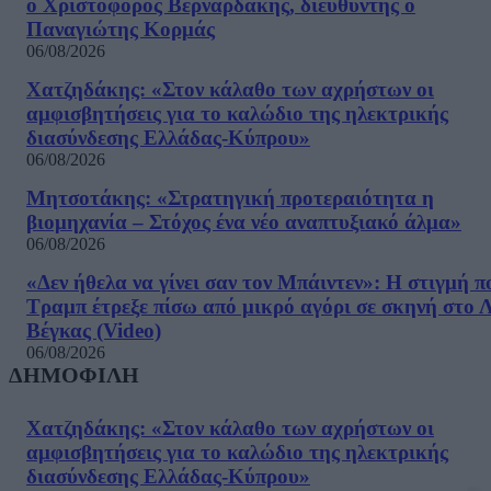
ο Χριστόφορος Βερναρδάκης, διευθυντής ο
Παναγιώτης Κορμάς
06/08/2026
Χατζηδάκης: «Στον κάλαθο των αχρήστων οι
αμφισβητήσεις για το καλώδιο της ηλεκτρικής
διασύνδεσης Ελλάδας-Κύπρου»
06/08/2026
Μητσοτάκης: «Στρατηγική προτεραιότητα η
βιομηχανία – Στόχος ένα νέο αναπτυξιακό άλμα»
06/08/2026
«Δεν ήθελα να γίνει σαν τον Μπάιντεν»: Η στιγμή π
Τραμπ έτρεξε πίσω από μικρό αγόρι σε σκηνή στο 
Βέγκας (Video)
06/08/2026
ΔΗΜΟΦΙΛΗ
Χατζηδάκης: «Στον κάλαθο των αχρήστων οι
αμφισβητήσεις για το καλώδιο της ηλεκτρικής
διασύνδεσης Ελλάδας-Κύπρου»