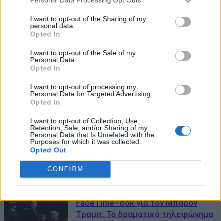
Personal Data Processing Opt Outs
Ο Μπάρον Τραμπ έγινε
επιχειρηματίας: Πώς λέγεται η
I want to opt-out of the Sharing of my
personal data.
εταιρεία που ίδρυσε και ποιο είναι
Opted In
το πρώτο προϊόν
09/06/2026
I want to opt-out of the Sale of my
Personal Data.
Opted In
«Ο Μπάρον Τραμπ είναι ταξιδιώτης
στον χρόνο»: Το μυθιστόρημα του
I want to opt-out of processing my
Personal Data for Targeted Advertising.
1893 που «φουντώνει» τις θεωρίες
Opted In
συνωμοσίας
I want to opt-out of Collection, Use,
06/05/2026
Retention, Sale, and/or Sharing of my
Personal Data that Is Unrelated with the
Purposes for which it was collected.
#SendBarron: Το viral trend που
Opted Out
ζητά επιστράτευση του Μπάρον
Τραμπ – Το ζήτημα με το ύψος του
CONFIRM
09/03/2026
FaceTime–σοκ για τον Μπάρον
Τραμπ: Το δραματικό τηλεφώνημα