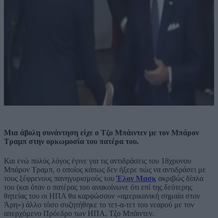
Μια άβολη συνάντηση είχε ο Τζο Μπάιντεν με τον Μπάρον
Τραμπ στην ορκωμοσία του πατέρα του.
Και ενώ πολύς λόγος έγινε για τις αντιδράσεις του 18χρονου
Μπάρον Τραμπ, ο οποίος κάπως δεν ήξερε πώς να αντιδράσει με
τους ξέφρενους πανηγυρισμούς του
Έλον Μασκ
ακριβώς δίπλα
του (και όταν ο πατέρας του ανακοίνωνε ότι επί της δεύτερης
θητείας του οι ΗΠΑ θα καρφώσουν «αμερικανική σημαία στον
Άρη») άλλο τόσο συζητήθηκε το τετ-α-τετ του νεαρού με τον
απερχόμενο Πρόεδρο των ΗΠΑ, Τζο Μπάιντεν.