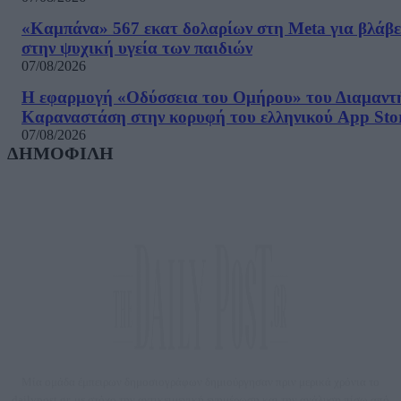
«Καμπάνα» 567 εκατ δολαρίων στη Meta για βλάβε
στην ψυχική υγεία των παιδιών
07/08/2026
Η εφαρμογή «Οδύσσεια του Ομήρου» του Διαμαντ
Καραναστάση στην κορυφή του ελληνικού App Sto
07/08/2026
ΔΗΜΟΦΙΛΗ
Μία ομάδα έμπειρων δημοσιογράφων δημιούργησαν πριν μερικά χρόνια το
dailypost.gr, με στόχο την αντικειμενική ενημέρωση και την ανάλυση πίσω από