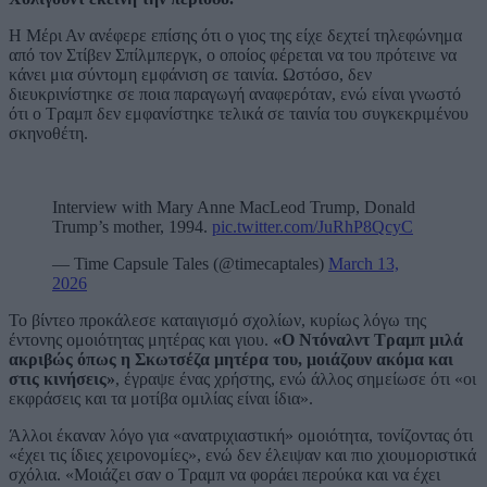
Η Μέρι Αν ανέφερε επίσης ότι ο γιος της είχε δεχτεί τηλεφώνημα
από τον Στίβεν Σπίλμπεργκ, ο οποίος φέρεται να του πρότεινε να
κάνει μια σύντομη εμφάνιση σε ταινία. Ωστόσο, δεν
διευκρινίστηκε σε ποια παραγωγή αναφερόταν, ενώ είναι γνωστό
ότι ο Τραμπ δεν εμφανίστηκε τελικά σε ταινία του συγκεκριμένου
σκηνοθέτη.
Interview with Mary Anne MacLeod Trump, Donald
Trump’s mother, 1994.
pic.twitter.com/JuRhP8QcyC
— Time Capsule Tales (@timecaptales)
March 13,
2026
Το βίντεο προκάλεσε καταιγισμό σχολίων, κυρίως λόγω της
έντονης ομοιότητας μητέρας και γιου.
«Ο Ντόναλντ Τραμπ μιλά
ακριβώς όπως η Σκωτσέζα μητέρα του, μοιάζουν ακόμα και
στις κινήσεις»
, έγραψε ένας χρήστης, ενώ άλλος σημείωσε ότι «οι
εκφράσεις και τα μοτίβα ομιλίας είναι ίδια».
Άλλοι έκαναν λόγο για «ανατριχιαστική» ομοιότητα, τονίζοντας ότι
«έχει τις ίδιες χειρονομίες», ενώ δεν έλειψαν και πιο χιουμοριστικά
σχόλια. «Μοιάζει σαν ο Τραμπ να φοράει περούκα και να έχει