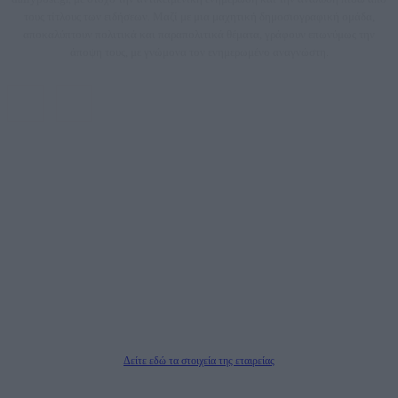
τους τίτλους των ειδήσεων. Μαζί με μια μαχητική δημοσιογραφική ομάδα,
αποκαλύπτουν πολιτικά και παραπολιτικά θέματα, γράφουν επωνύμως την
άποψη τους, με γνώμονα τον ενημερωμένο αναγνώστη.
DAILYPOST.GR – ΤΑΥΤΌΤΗΤΑ
Ιδιοκτήτρια εταιρεία: «ΝΟΗΣΙΣ ΙΚΕ»
Έδρα: Δήμος Αμαρουσίου Αττικής, Αγ. Αθανασίου αρ. 21, Τ.Κ. 15125
ΑΦΜ: 801093076, Δ.Ο.Υ.: ΚΕΦΟΔΕ ΑΤΤΙΚΗΣ, E-mail: press@dailypost.gr, Τηλ.
επικοινωνίας: 2108066997
Νόμιμος Εκπρόσωπος: Ζαχαρός Σταμάτης
Μέτοχοι: Ζαχαρός Σταμάτης, Κουβαράς Γεώργιος, ΥΠΗΡΕΣΙΕΣ ΠΡΟΗΓΜΕΝΗΣ
ΤΕΧΝΟΛΟΓΙΑΣ ΠΑΡΑΓΩΓΗΣ ΟΠΤΙΚΟΑΚΟΥΣΤΙΚΩΝ ΜΕΣΩΝ ΜΕΛΕΤΩΝ ΚΑΙ
ΠΑΡΟΧΗΣ ΥΠΗΡΕΣΙΩΝ PLD PLUS ΑΝΩΝ ΕΤΑΙΡΙΑ
Δικαιούχος του ονόματος τομέα (dailypost.gr): ΝΟΗΣΙΣ ΙΚΕ
Διευθυντής/Διαχειριστής: Ζαχαρός Σταμάτης
Διευθυντής Σύνταξης: Ρενάτο Λέκκα
Δείτε εδώ τα στοιχεία της εταιρείας