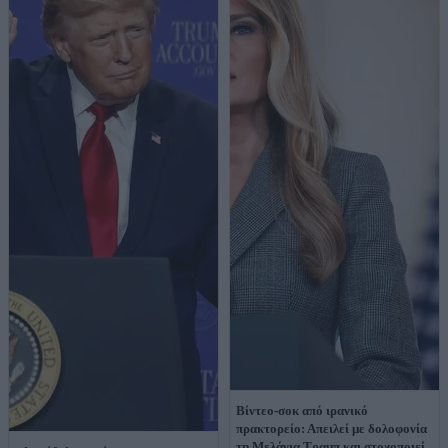
Βίντεο-σοκ από ιρανικό
πρακτορείο: Απειλεί με δολοφονία
τη Μελάνια Τραμπ και στοχοποιεί