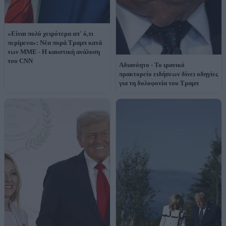
«Είναι πολύ χειρότερα απ' ό,τι
περίμενα»: Νέα πυρά Τραμπ κατά
των ΜΜΕ - Η καυστική ανάλυση
του CNN
Αδιανόητο - Το ιρανικό
πρακτορείο ειδήσεων δίνει οδηγίες
για τη δολοφονία του Τραμπ