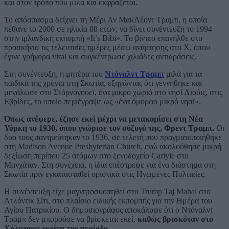
και στον τρόπο που μιλά και εκφράζεται.
Το απόσπασμα δείχνει τη Μέρι Αν ΜακΛέοντ Τραμπ, η οποία
πέθανε το 2000 σε ηλικία 88 ετών, να δίνει συνέντευξη το 1994
στην ιρλανδική εκπομπή «It’s Bibi». Το βίντεο επανήλθε στο
προσκήνιο τις τελευταίες ημέρες μέσω ανάρτησης στο X, όπου
έγινε γρήγορα viral και συγκέντρωσε χιλιάδες αντιδράσεις.
Στη συνέντευξη, η μητέρα του
Ντόναλντ Τραμπ
μιλά για τα
παιδικά της χρόνια στη Σκωτία, εξηγώντας ότι γεννήθηκε και
μεγάλωσε στο Στόρνογουεϊ, ένα μικρό χωριό στο νησί Λιούις, στις
Εβρίδες, το οποίο περιέγραψε ως «ένα όμορφο μικρό νησί».
Όπως ανέφερε, έζησε εκεί μέχρι να μετακομίσει στη Νέα
Υόρκη το 1930, όπου γνώρισε τον σύζυγό της, Φρεντ Τραμπ.
Οι
δυο τους παντρεύτηκαν το 1936, σε τελετή που πραγματοποιήθηκε
στη Madison Avenue Presbyterian Church, ενώ ακολούθησε μικρή
δεξίωση περίπου 25 ατόμων στο ξενοδοχείο Carlyle στο
Μανχάταν. Στη συνέχεια, η ίδια επέστρεψε για ένα διάστημα στη
Σκωτία πριν εγκατασταθεί οριστικά στις Ηνωμένες Πολιτείες.
Η συνέντευξη είχε μαγνητοσκοπηθεί στο Trump Taj Mahal στο
Ατλάντικ Σίτι, στο πλαίσιο ειδικής εκπομπής για την Ημέρα του
Αγίου Πατρικίου. Ο δημοσιογράφος αποκάλυψε ότι ο Ντόναλντ
Τραμπ δεν μπορούσε να βρίσκεται εκεί,
καθώς βρισκόταν στο
Χόλιγουντ εκείνη την περίοδο.