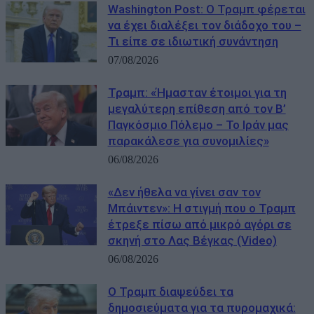
Washington Post: Ο Τραμπ φέρεται
να έχει διαλέξει τον διάδοχο του –
Τι είπε σε ιδιωτική συνάντηση
07/08/2026
Τραμπ: «Ήμασταν έτοιμοι για τη
μεγαλύτερη επίθεση από τον Β’
Παγκόσμιο Πόλεμο – Το Ιράν μας
παρακάλεσε για συνομιλίες»
06/08/2026
«Δεν ήθελα να γίνει σαν τον
Μπάιντεν»: Η στιγμή που ο Τραμπ
έτρεξε πίσω από μικρό αγόρι σε
σκηνή στο Λας Βέγκας (Video)
06/08/2026
Ο Τραμπ διαψεύδει τα
δημοσιεύματα για τα πυρομαχικά: