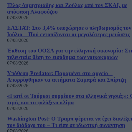
Τέλος Δημητριάδης και Ζούλας από τον ΣΚΑΙ, με
απόφαση Αλαφούζου
07/08/2026
ΕΛΣΤΑΤ: Στο 3,4% υποχώρησε ο πληθωρισμός τον
Ιούλιο – Πού εντοπίζονται οι μεγαλύτερες μειώσεις
07/08/2026
Έκθεση του ΟΟΣΑ για την ελληνική οικονομία: Στ
τελευταία θέση το εισόδημα των νοικοκυριών
07/08/2026
Υπόθεση Predator: Παραμένει στο αρχείο –
Απορρίφθηκαν τα αιτήματα Σαμαρά και Σπίρτζη
07/08/2026
«Γιατί οι Τούρκοι συρρέουν στα ελληνικά νησιά;»: 
τιμές και το φιλόξενο κλίμα
07/08/2026
Washington Post: Ο Τραμπ φέρεται να έχει διαλέξε
τον διάδοχο του – Τι είπε σε ιδιωτική συνάντηση
07/08/2026