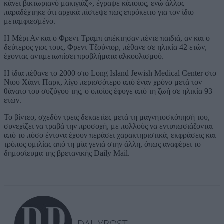
κάνει βικτωριανό μακιγιάζ», έγραψε κάποιος, ενώ άλλος
παραδέχτηκε ότι αρχικά πίστεψε πως επρόκειτο για τον ίδιο
μεταμφιεσμένο.
Η Μέρι Αν και ο Φρεντ Τραμπ απέκτησαν πέντε παιδιά, αν και ο
δεύτερος γιος τους, Φρεντ Τζούνιορ, πέθανε σε ηλικία 42 ετών,
έχοντας αντιμετωπίσει προβλήματα αλκοολισμού.
Η ίδια πέθανε το 2000 στο Long Island Jewish Medical Center στο
Νιου Χάιντ Παρκ, λίγο περισσότερο από έναν χρόνο μετά τον
θάνατο του συζύγου της, ο οποίος έφυγε από τη ζωή σε ηλικία 93
ετών.
Το βίντεο, σχεδόν τρεις δεκαετίες μετά τη μαγνητοσκόπησή του,
συνεχίζει να τραβά την προσοχή, με πολλούς να εντυπωσιάζονται
από το πόσο έντονα έχουν περάσει χαρακτηριστικά, εκφράσεις και
τρόπος ομιλίας από τη μία γενιά στην άλλη, όπως αναφέρει το
δημοσίευμα της βρετανικής Daily Mail.
DAILYPOST