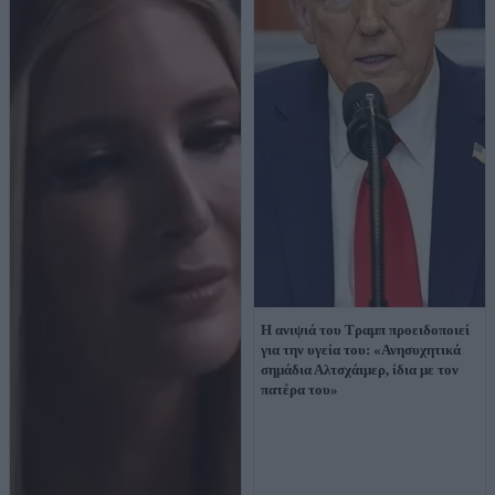
Η ανιψιά του Τραμπ προειδοποιεί
για την υγεία του: «Ανησυχητικά
σημάδια Αλτσχάιμερ, ίδια με τον
πατέρα του»