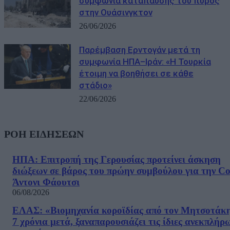
συμφωνία κατάπαυσης του πυρός
στην Ουάσινγκτον
26/06/2026
Παρέμβαση Ερντογάν μετά τη
συμφωνία ΗΠΑ–Ιράν: «Η Τουρκία
έτοιμη να βοηθήσει σε κάθε
στάδιο»
22/06/2026
ΡΟΗ ΕΙΔΗΣΕΩΝ
ΗΠΑ: Επιτροπή της Γερουσίας προτείνει άσκηση
διώξεων σε βάρος του πρώην συμβούλου για την Co
Άντονι Φάουτσι
06/08/2026
ΕΛΑΣ: «Βιομηχανία κοροϊδίας από τον Μητσοτάκ
7 χρόνια μετά, ξαναπαρουσιάζει τις ίδιες ανεκπλήρ