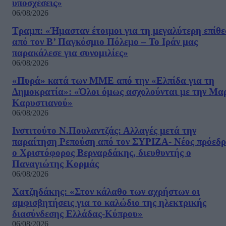
υποσχέσεις»
06/08/2026
Τραμπ: «Ήμασταν έτοιμοι για τη μεγαλύτερη επίθ
από τον Β’ Παγκόσμιο Πόλεμο – Το Ιράν μας
παρακάλεσε για συνομιλίες»
06/08/2026
«Πυρά» κατά των ΜΜΕ από την «Ελπίδα για τη
Δημοκρατία»: «Όλοι όμως ασχολούνται με την Μα
Καρυστιανού»
06/08/2026
Ινστιτούτο Ν.Πουλαντζάς: Αλλαγές μετά την
παραίτηση Ρεπούση από τον ΣΥΡΙΖΑ- Νέος πρόεδρ
ο Χριστόφορος Βερναρδάκης, διευθυντής ο
Παναγιώτης Κορμάς
06/08/2026
Χατζηδάκης: «Στον κάλαθο των αχρήστων οι
αμφισβητήσεις για το καλώδιο της ηλεκτρικής
διασύνδεσης Ελλάδας-Κύπρου»
06/08/2026