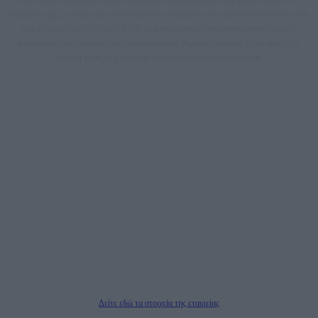
dailypost.gr, με στόχο την αντικειμενική ενημέρωση και την ανάλυση πίσω από
τους τίτλους των ειδήσεων. Μαζί με μια μαχητική δημοσιογραφική ομάδα,
αποκαλύπτουν πολιτικά και παραπολιτικά θέματα, γράφουν επωνύμως την
άποψη τους, με γνώμονα τον ενημερωμένο αναγνώστη.
DAILYPOST.GR – ΤΑΥΤΌΤΗΤΑ
Ιδιοκτήτρια εταιρεία: «ΝΟΗΣΙΣ ΙΚΕ»
Έδρα: Δήμος Αμαρουσίου Αττικής, Αγ. Αθανασίου αρ. 21, Τ.Κ. 15125
ΑΦΜ: 801093076, Δ.Ο.Υ.: ΚΕΦΟΔΕ ΑΤΤΙΚΗΣ, E-mail: press@dailypost.gr, Τηλ.
επικοινωνίας: 2108066997
Νόμιμος Εκπρόσωπος: Ζαχαρός Σταμάτης
Μέτοχοι: Ζαχαρός Σταμάτης, Κουβαράς Γεώργιος, ΥΠΗΡΕΣΙΕΣ ΠΡΟΗΓΜΕΝΗΣ
ΤΕΧΝΟΛΟΓΙΑΣ ΠΑΡΑΓΩΓΗΣ ΟΠΤΙΚΟΑΚΟΥΣΤΙΚΩΝ ΜΕΣΩΝ ΜΕΛΕΤΩΝ ΚΑΙ
ΠΑΡΟΧΗΣ ΥΠΗΡΕΣΙΩΝ PLD PLUS ΑΝΩΝ ΕΤΑΙΡΙΑ
Δικαιούχος του ονόματος τομέα (dailypost.gr): ΝΟΗΣΙΣ ΙΚΕ
Διευθυντής/Διαχειριστής: Ζαχαρός Σταμάτης
Διευθυντής Σύνταξης: Ρενάτο Λέκκα
Δείτε εδώ τα στοιχεία της εταιρείας