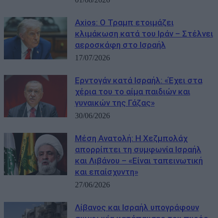
Axios: Ο Τραμπ ετοιμάζει
κλιμάκωση κατά του Ιράν – Στέλνει
αεροσκάφη στο Ισραήλ
17/07/2026
Ερντογάν κατά Ισραήλ: «Έχει στα
χέρια του το αίμα παιδιών και
γυναικών της Γάζας»
30/06/2026
Μέση Ανατολή: Η Χεζμπολάχ
απορρίπτει τη συμφωνία Ισραήλ
και Λιβάνου – «Είναι ταπεινωτική
και επαίσχυντη»
27/06/2026
Λίβανος και Ισραήλ υπογράφουν