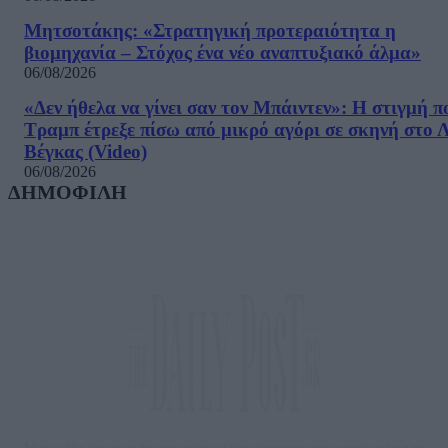
Μητσοτάκης: «Στρατηγική προτεραιότητα η
βιομηχανία – Στόχος ένα νέο αναπτυξιακό άλμα»
06/08/2026
«Δεν ήθελα να γίνει σαν τον Μπάιντεν»: Η στιγμή π
Τραμπ έτρεξε πίσω από μικρό αγόρι σε σκηνή στο 
Βέγκας (Video)
06/08/2026
ΔΗΜΟΦΙΛΗ
Μία ομάδα έμπειρων δημοσιογράφων δημιούργησαν πριν μερικά χρόνια το