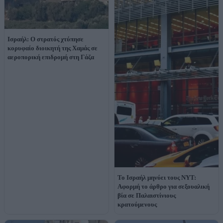
Ισραήλ: Ο στρατός χτύπησε
κορυφαίο διοικητή της Χαμάς σε
αεροπορική επιδρομή στη Γάζα
Το Ισραήλ μηνύει τους NYT:
Αφορμή το άρθρο για σεξουαλική
βία σε Παλαιστίνιους
κρατούμενους