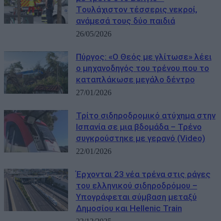
Tουλάχιστον τέσσερις νεκροί,
ανάμεσά τους δύο παιδιά
26/05/2026
Πύργος: «Ο Θεός με γλίτωσε» λέει
ο μηχανοδηγός του τρένου που το
καταπλάκωσε μεγάλο δέντρο
27/01/2026
Τρίτο σιδηροδρομικό ατύχημα στην
Ισπανία σε μια βδομάδα – Τρένο
συγκρούστηκε με γερανό (Video)
22/01/2026
Έρχονται 23 νέα τρένα στις ράγες
του ελληνικού σιδηροδρόμου –
Υπογράφεται σύμβαση μεταξύ
Δημοσίου και Hellenic Train