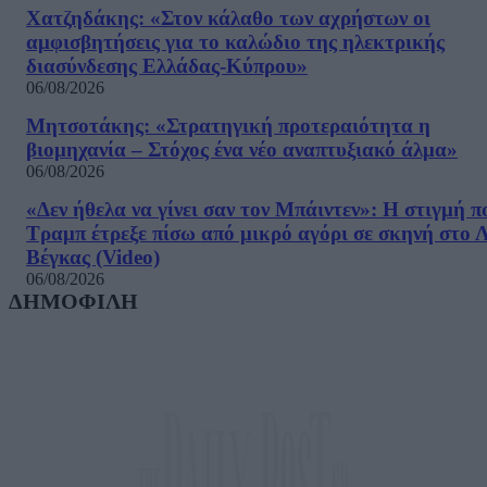
Χατζηδάκης: «Στον κάλαθο των αχρήστων οι
αμφισβητήσεις για το καλώδιο της ηλεκτρικής
διασύνδεσης Ελλάδας-Κύπρου»
06/08/2026
Μητσοτάκης: «Στρατηγική προτεραιότητα η
βιομηχανία – Στόχος ένα νέο αναπτυξιακό άλμα»
06/08/2026
«Δεν ήθελα να γίνει σαν τον Μπάιντεν»: Η στιγμή π
Τραμπ έτρεξε πίσω από μικρό αγόρι σε σκηνή στο 
Βέγκας (Video)
06/08/2026
ΔΗΜΟΦΙΛΗ