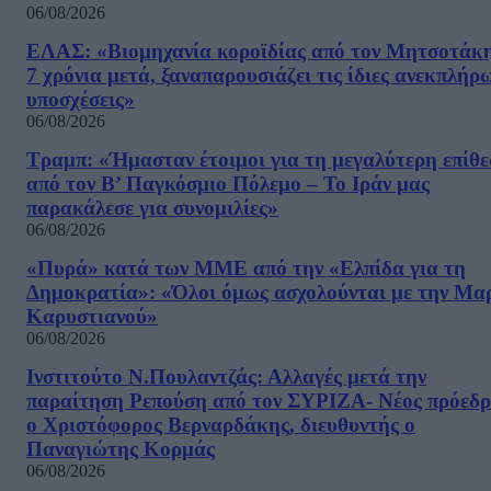
06/08/2026
ΕΛΑΣ: «Βιομηχανία κοροϊδίας από τον Μητσοτάκ
7 χρόνια μετά, ξαναπαρουσιάζει τις ίδιες ανεκπλήρ
υποσχέσεις»
06/08/2026
Τραμπ: «Ήμασταν έτοιμοι για τη μεγαλύτερη επίθ
από τον Β’ Παγκόσμιο Πόλεμο – Το Ιράν μας
παρακάλεσε για συνομιλίες»
06/08/2026
«Πυρά» κατά των ΜΜΕ από την «Ελπίδα για τη
Δημοκρατία»: «Όλοι όμως ασχολούνται με την Μα
Καρυστιανού»
06/08/2026
Ινστιτούτο Ν.Πουλαντζάς: Αλλαγές μετά την
παραίτηση Ρεπούση από τον ΣΥΡΙΖΑ- Νέος πρόεδρ
ο Χριστόφορος Βερναρδάκης, διευθυντής ο
Παναγιώτης Κορμάς
06/08/2026