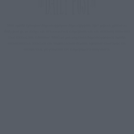
Μία ομάδα έμπειρων δημοσιογράφων δημιούργησαν πριν μερικά χρόνια το
dailypost.gr, με στόχο την αντικειμενική ενημέρωση και την ανάλυση πίσω από
τους τίτλους των ειδήσεων. Μαζί με μια μαχητική δημοσιογραφική ομάδα,
αποκαλύπτουν πολιτικά και παραπολιτικά θέματα, γράφουν επωνύμως την
άποψη τους, με γνώμονα τον ενημερωμένο αναγνώστη.
DAILYPOST.GR – ΤΑΥΤΌΤΗΤΑ
Ιδιοκτήτρια εταιρεία: «ΝΟΗΣΙΣ ΙΚΕ»
Έδρα: Δήμος Αμαρουσίου Αττικής, Αγ. Αθανασίου αρ. 21, Τ.Κ. 15125
ΑΦΜ: 801093076, Δ.Ο.Υ.: ΚΕΦΟΔΕ ΑΤΤΙΚΗΣ, E-mail: press@dailypost.gr, Τηλ.
επικοινωνίας: 2108066997
Νόμιμος Εκπρόσωπος: Ζαχαρός Σταμάτης
Μέτοχοι: Ζαχαρός Σταμάτης, Κουβαράς Γεώργιος, ΥΠΗΡΕΣΙΕΣ ΠΡΟΗΓΜΕΝΗΣ
ΤΕΧΝΟΛΟΓΙΑΣ ΠΑΡΑΓΩΓΗΣ ΟΠΤΙΚΟΑΚΟΥΣΤΙΚΩΝ ΜΕΣΩΝ ΜΕΛΕΤΩΝ ΚΑΙ