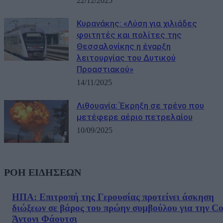
22/12/2025
Κυρανάκης: «Λύση για χιλιάδες
φοιτητές και πολίτες της
Θεσσαλονίκης η έναρξη
λειτουργίας του Δυτικού
Προαστιακού»
14/11/2025
Λιθουανία: Έκρηξη σε τρένο που
μετέφερε αέριο πετρελαίου
10/09/2025
ΡΟΗ ΕΙΔΗΣΕΩΝ
ΗΠΑ: Επιτροπή της Γερουσίας προτείνει άσκηση
διώξεων σε βάρος του πρώην συμβούλου για την Co
Άντονι Φάουτσι