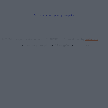
ΠΑΡΟΧΗΣ ΥΠΗΡΕΣΙΩΝ PLD PLUS ΑΝΩΝ ΕΤΑΙΡΙΑ
Δικαιούχος του ονόματος τομέα (dailypost.gr): ΝΟΗΣΙΣ ΙΚΕ
Διευθυντής/Διαχειριστής: Ζαχαρός Σταμάτης
Διευθυντής Σύνταξης: Ρενάτο Λέκκα
Δείτε εδώ τα στοιχεία της εταιρείας
© 2024 Πνευματικά δικαιώματα: "ΝΟΗΣΙΣ ΙΚΕ". Developed by
Webalists
Πολιτική απορρήτου
Όροι χρήσης
Επικοινωνία