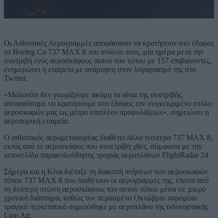
Οι Αιθιοπικές Αερογραμμές αποφάσισαν να κρατήσουν στο έδαφος
τα Boeing Co 737 MAX 8 του στόλου τους, μία ημέρα μετά την
συντριβή ενός αεροσκάφους αυτού του τύπου με 157 επιβαίνοντες,
ενημερώνει η εταιρεία με ανάρτηση στον λογαριασμό της στο
Twitter.
«Μολονότι δεν γνωρίζουμε ακόμη τα αίτια της συντριβής,
αποφασίσαμε να κρατήσουμε στο έδαφος τον συγκεκριμένο στόλο
αεροσκαφών μας ως μέτρο επιπλέον προφυλάξεων», σημειώνει η
αεροπορική εταιρεία.
Ο αιθιοπικός αερομεταφορέας διαθέτει άλλα τέσσερα 737 MAX 8,
εκτός από το αεροσκάφος που συνετρίβη χθες, σύμφωνα με την
ιστοσελίδα παρακολούθησης τροχιάς αεροπλάνων FlightRadar 24.
Σήμερα και η Κίνα διέταξε τη διακοπή πτήσεων των αεροσκαφών
τύπου 737 MAX 8 που διαθέτουν οι αερογραμμές της, έπειτα από
τη δεύτερη πτώση αεροσκάφους του αυτού τύπου μέσα σε μικρό
χρονικό διάστημα, καθώς τον περασμένο Οκτώβριο παρόμοιο
τραγικό περιστατικό σημειώθηκε με αεροπλάνο της ινδονησιακής
Lion Air.