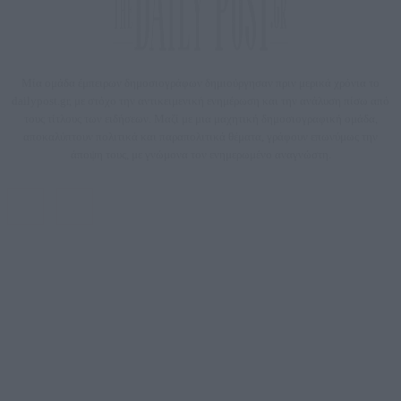
Μία ομάδα έμπειρων δημοσιογράφων δημιούργησαν πριν μερικά χρόνια το
dailypost.gr, με στόχο την αντικειμενική ενημέρωση και την ανάλυση πίσω από
τους τίτλους των ειδήσεων. Μαζί με μια μαχητική δημοσιογραφική ομάδα,
αποκαλύπτουν πολιτικά και παραπολιτικά θέματα, γράφουν επωνύμως την
άποψη τους, με γνώμονα τον ενημερωμένο αναγνώστη.
DAILYPOST.GR – ΤΑΥΤΌΤΗΤΑ
Ιδιοκτήτρια εταιρεία: «ΝΟΗΣΙΣ ΙΚΕ»
Έδρα: Δήμος Αμαρουσίου Αττικής, Αγ. Αθανασίου αρ. 21, Τ.Κ. 15125
ΑΦΜ: 801093076, Δ.Ο.Υ.: ΚΕΦΟΔΕ ΑΤΤΙΚΗΣ, E-mail: press@dailypost.gr, Τηλ.
επικοινωνίας: 2108066997
Νόμιμος Εκπρόσωπος: Ζαχαρός Σταμάτης
Μέτοχοι: Ζαχαρός Σταμάτης, Κουβαράς Γεώργιος, ΥΠΗΡΕΣΙΕΣ ΠΡΟΗΓΜΕΝΗΣ
ΤΕΧΝΟΛΟΓΙΑΣ ΠΑΡΑΓΩΓΗΣ ΟΠΤΙΚΟΑΚΟΥΣΤΙΚΩΝ ΜΕΣΩΝ ΜΕΛΕΤΩΝ ΚΑΙ