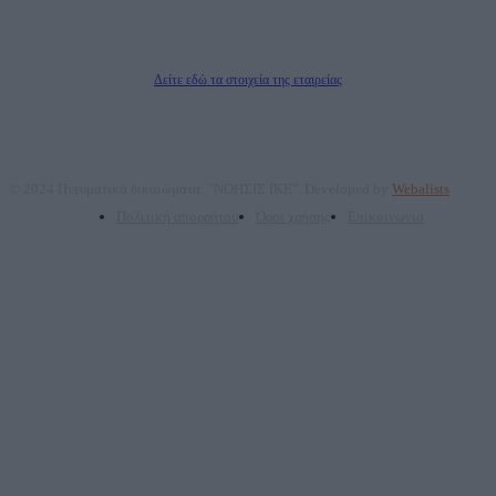
ΠΑΡΟΧΗΣ ΥΠΗΡΕΣΙΩΝ PLD PLUS ΑΝΩΝ ΕΤΑΙΡΙΑ
Δικαιούχος του ονόματος τομέα (dailypost.gr): ΝΟΗΣΙΣ ΙΚΕ
Διευθυντής/Διαχειριστής: Ζαχαρός Σταμάτης
Διευθυντής Σύνταξης: Ρενάτο Λέκκα
Δείτε εδώ τα στοιχεία της εταιρείας
© 2024 Πνευματικά δικαιώματα: "ΝΟΗΣΙΣ ΙΚΕ". Developed by
Webalists
Πολιτική απορρήτου
Όροι χρήσης
Επικοινωνία