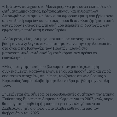
«Πρώτον», συνέχισε ο κ. Μπελέρης, «να μην κάνει εκπτώσεις σε
ζητήματα Δημοκρατίας, κράτους Δικαίου και Ανθρωπίνων
Δικαιωμάτων, ακόμη και όταν αυτά αφορούν κράτη που βρίσκονται
σε ενταξιακή πορεία» και αμέσως προσέθεσε: «Στα ζητήματα αυτά
δεν χωρούν εκπτώσεις. Στη δική μου περιπέτεια, δυστυχώς, δεν
εμφανίστηκε ποτέ αυτή η ευαισθησία».
«Δεύτερον», είπε, «να μην υποκύπτει σε πιέσεις που έχουν ως
βάση τον ανεξέλεγκτο δικαιωματισμό και να μην εργαλειοποιείται
στο όνομα της Κοινωνίας των Πολιτών. Ειδικά στο
μεταναστευτικό, αυτό συνέβη κατά κόρον. Δεν πρέπει να
επαναληφθεί».
«Μέχρι στιγμής, αυτό που βλέπαμε ήταν μια στοχοποίηση
συγκεκριμένων κρατών-μελών, με νομικά προσχήματα και χωρίς
ουσιαστικά στοιχεία», σημείωσε, τονίζοντας ότι «ως θεσμός ο
Ευρωπαίος Διαμεσολαβητής οφείλει να δρα με βάση την εντολή
του».
Σημειώνεται ότι, σήμερα, οι ευρωβουλευτές συζήτησαν την Ετήσια
Έκθεση της Ευρωπαίας Διαμεσολαβήτριας για το 2003, ενώ, αύριο,
θα πραγματοποιηθεί η ψηφοφορία για την εκλογή του νέου
Διαβεσολαβητή, ο οποίος θα αναλάβει καθήκοντα από τον
Φεβρουάριο του 2025.