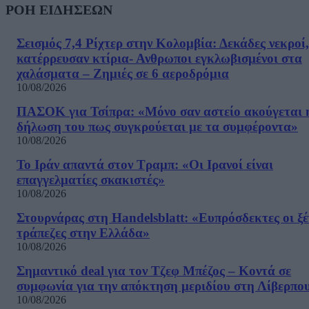
ΡΟΗ ΕΙΔΗΣΕΩΝ
Σεισμός 7,4 Ρίχτερ στην Κολομβία: Δεκάδες νεκροί,
κατέρρευσαν κτίρια- Ανθρωποι εγκλωβισμένοι στα
χαλάσματα – Ζημιές σε 6 αεροδρόμια
10/08/2026
ΠΑΣΟΚ για Τσίπρα: «Μόνο σαν αστείο ακούγεται 
δήλωση του πως συγκρούεται με τα συμφέροντα»
10/08/2026
Το Ιράν απαντά στον Τραμπ: «Οι Ιρανοί είναι
επαγγελματίες σκακιστές»
10/08/2026
Στουρνάρας στη Handelsblatt: «Ευπρόσδεκτες οι ξέ
τράπεζες στην Ελλάδα»
10/08/2026
Σημαντικό deal για τον Τζεφ Μπέζος – Κοντά σε
συμφωνία για την απόκτηση μεριδίου στη Λίβερπο
10/08/2026