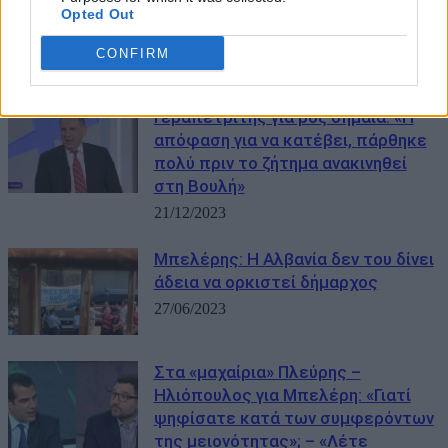
Opted Out
CONFIRM
ΜΠΟΡΕΙ ΝΑ ΣΑΣ ΕΝΔΙΑΦΕΡΕΙ
Γεραπετρίτης για ροζ σημαία: «Η
απόφαση για να κατέβει, πάρθηκε
πολύ πριν το ζήτημα ανακινηθεί
στη Βουλή»
21/12/2023
Μπελέρης: Η Αλβανία δεν του δίνει
άδεια να ορκιστεί δήμαρχος
27/06/2023
Στα «μαχαίρια» Πλεύρης –
Ηλιόπουλος για Μπελέρη: «Γιατί
ψηφίσατε κατά των συμφερόντων
της μειονότητας»; – «Λέτε