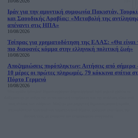
10/08/2026
Ιράν για την αμυντική συμφωνία Πακιστάν, Τουρκί
και Σαουδικής Αραβίας: «Μεταβολή της αντίληψη
απέναντι στις ΗΠΑ»
10/08/2026
Τσίπρας για χρηματοδότηση της ΕΛΑΣ: «Θα είναι 
πιο διαφανές κόμμα στην ελληνική πολιτική ζωή»
10/08/2026
Αποζημιώσεις πυρόπληκτων: Αιτήσεις από σήμερα 
10 μέρες οι πρώτες πληρωμές, 79 κόκκινα σπίτια σ
Πόρτο Γερμενό
10/08/2026
Μία ομάδα έμπειρων δημοσιογράφων δημιούργησαν πριν μερικά χρόνια το
dailypost.gr, με στόχο την αντικειμενική ενημέρωση και την ανάλυση πίσω από
τους τίτλους των ειδήσεων. Μαζί με μια μαχητική δημοσιογραφική ομάδα,
αποκαλύπτουν πολιτικά και παραπολιτικά θέματα, γράφουν επωνύμως την
άποψη τους, με γνώμονα τον ενημερωμένο αναγνώστη.