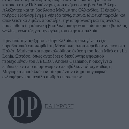
κατοικία στην Πελοπόννησο, που ανήκει στον βασιλιά Βίλεμ-
Αλεξάντερ και τη βασίλισσα Μάξιμα της Ολλανδίας. Η έπαυλη,
πλήρως εξοπλισμένη με γήπεδο τένις, πισίνα, ιδιωτική παραλία και
αποκλειστικό λιμάνι, προσφέρει την απομόνωση και τις ανέσεις
που επιθυμεί η ισπανική βασιλική οικογένεια – ιδιαίτερα ο βασιλιάς
Φελίπε, γνωστός για την αγάπη του στην ιστιοπλοΐα.
Πριν από την άφιξή τους στην Ελλάδα, η οικογένεια είχε
παραδοσιακά επισκεφθεί τη Μαγιόρκα, όπου παρέθεσε δείπνο στο
Παλάτι Marivent και παρακολούθησε έκθεση του Joan Miró στη La
Lonja. Ωστόσο, όπως αναφέρει ο διευθυντής ψηφιακού
περιεχομένου του
HELLO!
, Andrea Caamano, η οικογένεια
επιδίωξε ένα πιο απομονωμένο περιβάλλον φέτος, καθώς η
Μαγιόρκα προσελκύει ιδιαίτερα έντονο δημοσιογραφικό
ενδιαφέρον και μεγάλο αριθμό επισκεπτών.
DAILYPOST