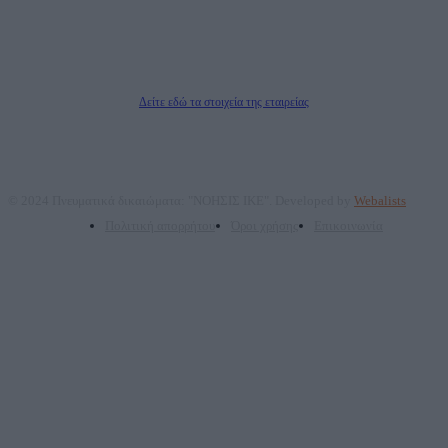
Μέτοχοι: Ζαχαρός Σταμάτης, Κουβαράς Γεώργιος, ΥΠΗΡΕΣΙΕΣ ΠΡΟΗΓΜΕΝΗΣ
ΤΕΧΝΟΛΟΓΙΑΣ ΠΑΡΑΓΩΓΗΣ ΟΠΤΙΚΟΑΚΟΥΣΤΙΚΩΝ ΜΕΣΩΝ ΜΕΛΕΤΩΝ ΚΑΙ
ΠΑΡΟΧΗΣ ΥΠΗΡΕΣΙΩΝ PLD PLUS ΑΝΩΝ ΕΤΑΙΡΙΑ
Δικαιούχος του ονόματος τομέα (dailypost.gr): ΝΟΗΣΙΣ ΙΚΕ
Διευθυντής/Διαχειριστής: Ζαχαρός Σταμάτης
Διευθυντής Σύνταξης: Ρενάτο Λέκκα
Δείτε εδώ τα στοιχεία της εταιρείας
© 2024 Πνευματικά δικαιώματα: "ΝΟΗΣΙΣ ΙΚΕ". Developed by
Webalists
Πολιτική απορρήτου
Όροι χρήσης
Επικοινωνία