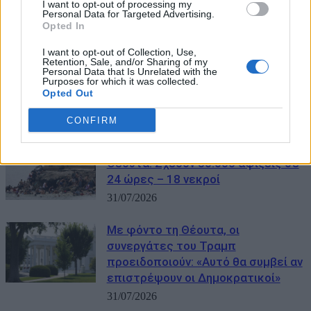
I want to opt-out of processing my
Θέουτα
Personal Data for Targeted Advertising.
Opted In
31/07/2026
I want to opt-out of Collection, Use,
Retention, Sale, and/or Sharing of my
Θέουτα: Η Φινλανδία συντάσσεται
Personal Data that Is Unrelated with the
με την Ιταλία υπέρ της αναστολής
Purposes for which it was collected.
Opted Out
της Ισπανίας από τη Σένγκεν
31/07/2026
CONFIRM
Μεταναστευτική κρίση στη
Θέουτα: Σχεδόν 50.000 αφίξεις σε
24 ώρες – 18 νεκροί
31/07/2026
Με φόντο τη Θέουτα, οι
συνεργάτες του Τραμπ
προειδοποιούν: «Αυτό θα συμβεί αν
επιστρέψουν οι Δημοκρατικοί»
31/07/2026