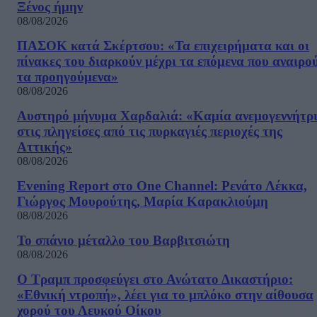
Ξένος ήμην
08/08/2026
ΠΑΣΟΚ κατά Σκέρτσου: «Τα επιχειρήματα και οι
πίνακες του διαρκούν μέχρι τα επόμενα που αναιρο
τα προηγούμενα»
08/08/2026
Αυστηρό μήνυμα Χαρδαλιά: «Καμία ανεμογεννήτρ
στις πληγείσες από τις πυρκαγιές περιοχές της
Αττικής»
08/08/2026
Evening Report στο One Channel: Ρενάτο Λέκκα,
Γιώργος Μουρούτης, Μαρία Καρακλιούμη
08/08/2026
Το σπάνιο μέταλλο του Βαρβιτσιώτη
08/08/2026
Ο Τραμπ προσφεύγει στο Ανώτατο Δικαστήριο:
«Εθνική ντροπή», λέει για το μπλόκο στην αίθουσα
χορού του Λευκού Οίκου