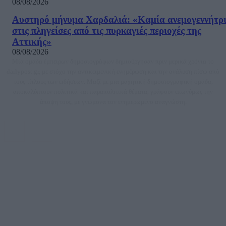
08/08/2026
Αυστηρό μήνυμα Χαρδαλιά: «Καμία ανεμογεννήτρ
στις πληγείσες από τις πυρκαγιές περιοχές της
Αττικής»
08/08/2026
Μία ομάδα έμπειρων δημοσιογράφων δημιούργησαν πριν μερικά χρόνια το
dailypost.gr, με στόχο την αντικειμενική ενημέρωση και την ανάλυση πίσω από
τους τίτλους των ειδήσεων. Μαζί με μια μαχητική δημοσιογραφική ομάδα,
αποκαλύπτουν πολιτικά και παραπολιτικά θέματα, γράφουν επωνύμως την
άποψη τους, με γνώμονα τον ενημερωμένο αναγνώστη.
DAILYPOST.GR – ΤΑΥΤΌΤΗΤΑ
Ιδιοκτήτρια εταιρεία: «ΝΟΗΣΙΣ ΙΚΕ»
Έδρα: Δήμος Αμαρουσίου Αττικής, Αγ. Αθανασίου αρ. 21, Τ.Κ. 15125
ΑΦΜ: 801093076, Δ.Ο.Υ.: ΚΕΦΟΔΕ ΑΤΤΙΚΗΣ, E-mail: press@dailypost.gr, Τηλ.
επικοινωνίας: 2108066997
Νόμιμος Εκπρόσωπος: Ζαχαρός Σταμάτης