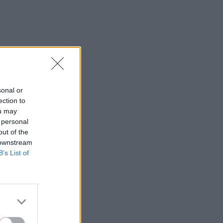
sonal or
ection to
ou may
 personal
out of the
 downstream
B’s List of