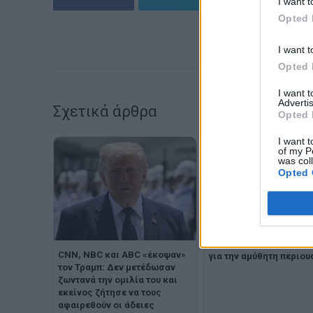
I want t
Opted 
I want t
Opted 
I want 
Advertis
Σχετικά άρθρα
Opted 
I want t
of my P
was col
Opted 
Πώς βγάζει τα εκατομμ
του ο Τραμπ: 6 αποκαλύ
CNN, NBC και ABC «έκοψαν»
για την αμύθητη περιου
τον Τραμπ: Δεν μετέδωσαν
ζωντανά την ομιλία του και
εκείνος ζήτησε να τους
αφαιρεθούν οι άδειες