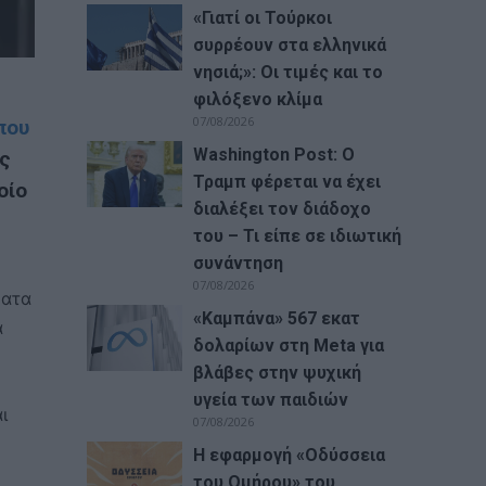
«Γιατί οι Τούρκοι
συρρέουν στα ελληνικά
νησιά;»: Οι τιμές και το
φιλόξενο κλίμα
07/08/2026
που
Washington Post: Ο
ος
Τραμπ φέρεται να έχει
οίο
διαλέξει τον διάδοχο
του – Τι είπε σε ιδιωτική
συνάντηση
07/08/2026
ματα
«Καμπάνα» 567 εκατ
α
δολαρίων στη Meta για
βλάβες στην ψυχική
υγεία των παιδιών
ι
07/08/2026
Η εφαρμογή «Οδύσσεια
του Ομήρου» του