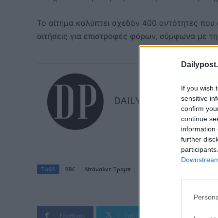
Το αίτημα καλύπτει σχεδόν 400 οντότητες που 
αιτήσεις για επιστροφές φόρων, σύμφωνα με την
Dailypost.
If you wish 
DAILYPOST
sensitive in
confirm you
continue se
information 
further disc
participants
Downstream 
TAGS
BBC
Ντόναλντ Τραμπ
Persona
Facebook
Twitter
Pinterest