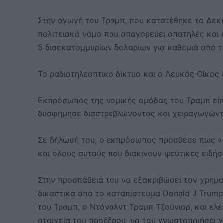
Στην αγωγή του Τραμπ, που κατατέθηκε το Δεκέ
πολιτειακό νόμο που απαγορεύει απατηλές και 
5 δισεκατομμυρίων δολαρίων για καθεμιά από τι
Το ραδιοτηλεοπτικό δίκτυο και ο Λευκός Οίκος
Εκπρόσωπος της νομικής ομάδας του Τραμπ είπ
δυσφήμησε διαστρεβλώνοντας και χειραγωγώντα
Σε δήλωσή του, ο εκπρόσωπος πρόσθεσε πως «ο
και όλους αυτούς που διακινούν ψεύτικες ειδήσ
Στην προσπάθειά του να εξακριβώσει τον χρημα
δικαστικά από το καταπίστευμα Donald J Trump 
του Τραμπ, ο Ντόναλντ Τραμπ Τζούνιορ, και ελέ
στοιχεία του προέδρου, να του γνωστοποιήσει 