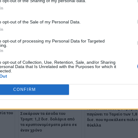
o opt-out of the Sharing of my personal data.
In
o opt-out of the Sale of my Personal Data.
In
to opt-out of processing my Personal Data for Targeted
ing.
In
o opt-out of Collection, Use, Retention, Sale, and/or Sharing
ersonal Data that Is Unrelated with the Purposes for which it
lected.
Out
CONFIRM
ύρια
ψεις
Axios: Υπό πίεση ο Τραμπ,
σία του
Σοκάρουν τα έσοδα του
παγώνει το Ταμείο των 1,8
Τραμπ: 1,2 δισ. δολάρια από
δισ. που προκάλεσε πολιτ
τα κρυπτονομίσματα μέσα σε
θύελλα
έναν χρόνο