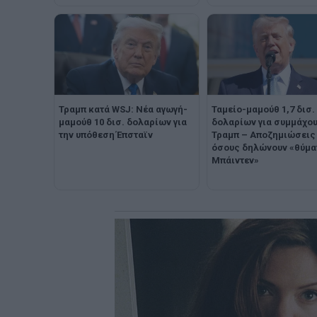
Τραμπ κατά WSJ: Νέα αγωγή-
Ταμείο-μαμούθ 1,7 δισ.
μαμούθ 10 δισ. δολαρίων για
δολαρίων για συμμάχου
την υπόθεση Έπσταϊν
Τραμπ – Αποζημιώσεις
όσους δηλώνουν «θύμα
Μπάιντεν»