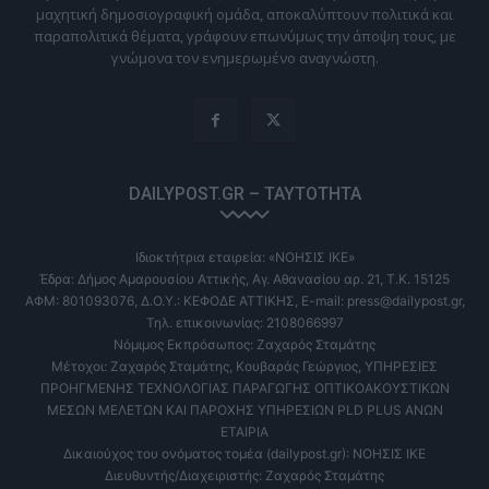
μαχητική δημοσιογραφική ομάδα, αποκαλύπτουν πολιτικά και
παραπολιτικά θέματα, γράφουν επωνύμως την άποψη τους, με
γνώμονα τον ενημερωμένο αναγνώστη.
DAILYPOST.GR – ΤΑΥΤΌΤΗΤΑ
Ιδιοκτήτρια εταιρεία: «ΝΟΗΣΙΣ ΙΚΕ»
Έδρα: Δήμος Αμαρουσίου Αττικής, Αγ. Αθανασίου αρ. 21, Τ.Κ. 15125
ΑΦΜ: 801093076, Δ.Ο.Υ.: ΚΕΦΟΔΕ ΑΤΤΙΚΗΣ, E-mail: press@dailypost.gr,
Τηλ. επικοινωνίας: 2108066997
Νόμιμος Εκπρόσωπος: Ζαχαρός Σταμάτης
Μέτοχοι: Ζαχαρός Σταμάτης, Κουβαράς Γεώργιος, ΥΠΗΡΕΣΙΕΣ
ΠΡΟΗΓΜΕΝΗΣ ΤΕΧΝΟΛΟΓΙΑΣ ΠΑΡΑΓΩΓΗΣ ΟΠΤΙΚΟΑΚΟΥΣΤΙΚΩΝ
ΜΕΣΩΝ ΜΕΛΕΤΩΝ ΚΑΙ ΠΑΡΟΧΗΣ ΥΠΗΡΕΣΙΩΝ PLD PLUS ΑΝΩΝ
ΕΤΑΙΡΙΑ
Δικαιούχος του ονόματος τομέα (dailypost.gr): ΝΟΗΣΙΣ ΙΚΕ
Διευθυντής/Διαχειριστής: Ζαχαρός Σταμάτης