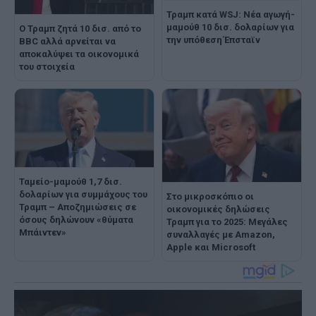
Τραμπ κατά WSJ: Νέα αγωγή-
μαμούθ 10 δισ. δολαρίων για
Ο Τραμπ ζητά 10 δισ. από το
την υπόθεση Έπσταϊν
BBC αλλά αρνείται να
αποκαλύψει τα οικονομικά
του στοιχεία
Ταμείο-μαμούθ 1,7 δισ.
δολαρίων για συμμάχους του
Στο μικροσκόπιο οι
Τραμπ – Αποζημιώσεις σε
οικονομικές δηλώσεις
όσους δηλώνουν «θύματα
Τραμπ για το 2025: Μεγάλες
Μπάιντεν»
συναλλαγές με Amazon,
Apple και Microsoft