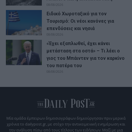
08/08/2026
Ειδικό Χωροταξικό για τον
Τουρισμό: Οι νέοι κανόνες για
επενδύσεις και νησιά
08/08/2026
«Έχει εξαπλωθεί, έχει κάνει
μετάσταση στα οστά» – Τι λέει ο
γιος του Μπάιντεν για τον καρκίνο
του πατέρα του
08/08/2026
Μία ομάδα έμπειρων δημοσιογράφων δημιούργησαν πριν μερικά
χρόνια το dailypost.gr, με στόχο την αντικειμενική ενημέρωση και
την ανάλυση πίσω από τους τίτλους των ειδήσεων. Μαζί με μια