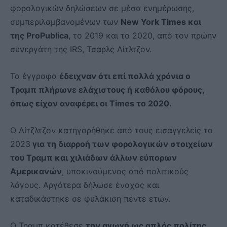
φορολογικών δηλώσεων σε μέσα ενημέρωσης,
συμπεριλαμβανομένων των
New York Times και
της ProPublica
, το 2019 και το 2020, από τον πρώην
συνεργάτη της IRS, Τσαρλς Λίτλτζον.
Τα έγγραφα
έδειχναν ότι επί πολλά χρόνια ο
Τραμπ πλήρωνε ελάχιστους ή καθόλου φόρους,
όπως είχαν αναφέρει οι Times το 2020.
Ο Λίτζλτζον κατηγορήθηκε από τους εισαγγελείς το
2023
για τη διαρροή των φορολογικών στοιχείων
του Τραμπ και χιλιάδων άλλων εύπορων
Αμερικανών
, υποκινούμενος από πολιτικούς
λόγους. Αργότερα δήλωσε ένοχος και
καταδικάστηκε σε φυλάκιση πέντε ετών.
Ο Τραμπ κατέθεσε
την αγωγή ως απλός πολίτης