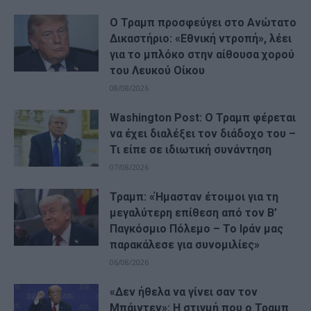
Ο Τραμπ προσφεύγει στο Ανώτατο
Δικαστήριο: «Εθνική ντροπή», λέει
για το μπλόκο στην αίθουσα χορού
του Λευκού Οίκου
08/08/2026
Washington Post: Ο Τραμπ φέρεται
να έχει διαλέξει τον διάδοχο του –
Τι είπε σε ιδιωτική συνάντηση
07/08/2026
Τραμπ: «Ήμασταν έτοιμοι για τη
μεγαλύτερη επίθεση από τον Β’
Παγκόσμιο Πόλεμο – Το Ιράν μας
παρακάλεσε για συνομιλίες»
06/08/2026
«Δεν ήθελα να γίνει σαν τον
Μπάιντεν»: Η στιγμή που ο Τραμπ