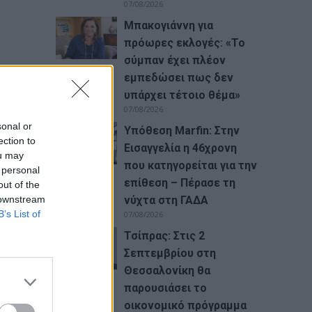
07/08/2026
Μπακογιάννη για
πρόωρες εκλογές: «Το
σύμπαν έχει πλέον
εμπεδώσει πως δεν
υ
υπάρχει τέτοιο θέμα»
07/08/2026
sonal or
Υπόθεση Marfin: Στην
ection to
Εισαγγελία η 46χρονη
ou may
που κατηγορείται για την
 personal
επίθεση – Πέρασε τη
out of the
 downstream
νύχτα στη ΓΑΔΑ
B’s List of
07/08/2026
Τσίπρας: Στις 2
Σεπτεμβρίου στη
Θεσσαλονίκη θα
παρουσιάσει το
οικονομικό πρόγραμμα