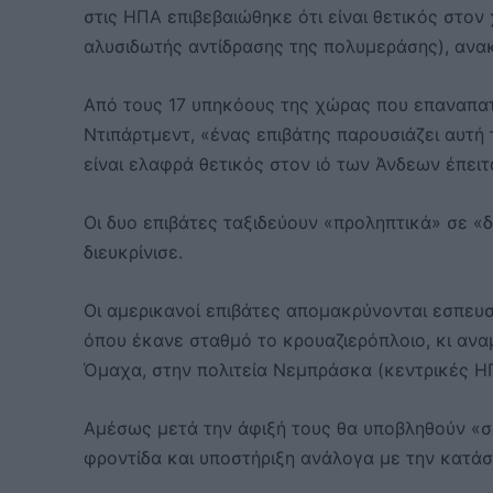
στις ΗΠΑ επιβεβαιώθηκε ότι είναι θετικός στο
αλυσιδωτής αντίδρασης της πολυμεράσης), ανακ
Από τους 17 υπηκόους της χώρας που επαναπατ
Ντιπάρτμεντ, «ένας επιβάτης παρουσιάζει αυτή
είναι ελαφρά θετικός στον ιό των Άνδεων έπει
Οι δυο επιβάτες ταξιδεύουν «προληπτικά» σε 
διευκρίνισε.
Οι αμερικανοί επιβάτες απομακρύνονται εσπευ
όπου έκανε σταθμό το κρουαζιερόπλοιο, κι ανα
Όμαχα, στην πολιτεία Νεμπράσκα (κεντρικές Η
Αμέσως μετά την άφιξή τους θα υποβληθούν «σε
φροντίδα και υποστήριξη ανάλογα με την κατάσ