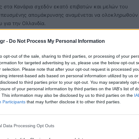
ς στα Κανάρια σχεδόν εκατό επιβατών και μελών του
 εσπευσμένης απομάκρυνσης αναμένεται να ολοκληρωθούν
 για την Ολλανδία.
πλοίο, ο χανταϊός των Άνδεων, είναι σπάνιο στέλεχος πο
gr -
Do Not Process My Personal Information
Η περίοδος επώασης μπορεί να φθάνει ως και τις έξι
to opt-out of the sale, sharing to third parties, or processing of your per
formation for targeted advertising by us, please use the below opt-out s
r selection. Please note that after your opt-out request is processed y
eing interest-based ads based on personal information utilized by us or
disclosed to third parties prior to your opt-out. You may separately opt-
losure of your personal information by third parties on the IAB’s list of
. This information may also be disclosed by us to third parties on the
IA
Participants
that may further disclose it to other third parties.
l Data Processing Opt Outs