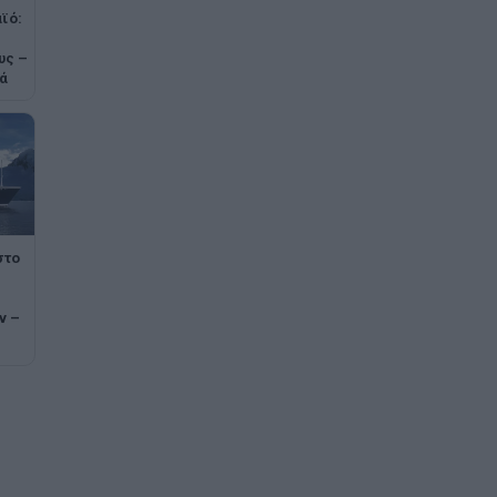
ϊό:
υς –
ά
στο
ν –