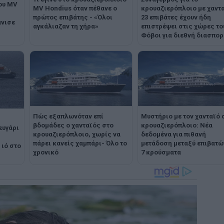
του MV
MV Hondius όταν πέθανε ο
κρουαζιερόπλοιο με χαντα
πρώτος επιβάτης - «Όλοι
23 επιβάτες έχουν ήδη
άνισε
αγκάλιαζαν τη χήρα»
επιστρέψει στις χώρες το
Φόβοι για διεθνή διασπορ
Πώς εξαπλωνόταν επί
Μυστήριο με τον χανταϊό 
βδομάδες ο χανταϊός στο
κρουαζιερόπλοιο: Νέα
ευγάρι
κρουαζιερόπλοιο, χωρίς να
δεδομένα για πιθανή
πάρει κανείς χαμπάρι- Όλο το
μετάδοση μεταξύ επιβατώ
 ιό στο
χρονικό
7 κρούσματα