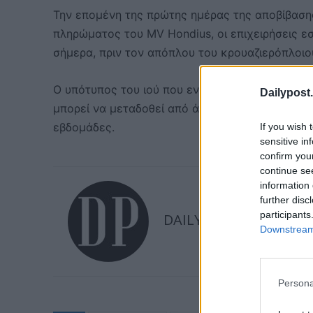
Την επομένη της πρώτης ημέρας της αποβίβαση
πληρώματος του MV Hondius, οι επιχειρήσεις
σήμερα, πριν τον απόπλου του κρουαζιερόπλοιου
Ο υπότυπος του ιού που εντοπίστηκε πάνω στο 
Dailypost.
μπορεί να μεταδοθεί από άνθρωπο σε άνθρωπο. 
εβδομάδες.
If you wish 
sensitive in
confirm you
continue se
information 
further disc
participants
DAILYPOST
Downstream 
Persona