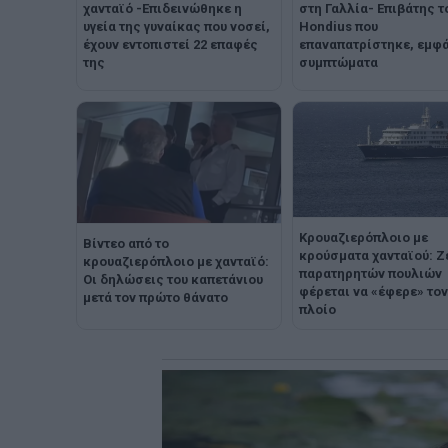
χανταϊό -Επιδεινώθηκε η
στη Γαλλία- Επιβάτης 
υγεία της γυναίκας που νοσεί,
Hondius που
έχουν εντοπιστεί 22 επαφές
επαναπατρίστηκε, εμφ
της
συμπτώματα
Κρουαζιερόπλοιο με
Βίντεο από το
κρούσματα χανταϊού: Ζ
κρουαζιερόπλοιο με χανταϊό:
παρατηρητών πουλιών
Οι δηλώσεις του καπετάνιου
φέρεται να «έφερε» τον
μετά τον πρώτο θάνατο
πλοίο