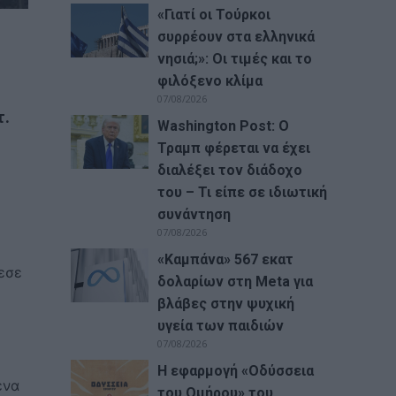
«Γιατί οι Τούρκοι
συρρέουν στα ελληνικά
νησιά;»: Οι τιμές και το
φιλόξενο κλίμα
07/08/2026
τ.
Washington Post: Ο
Τραμπ φέρεται να έχει
διαλέξει τον διάδοχο
του – Τι είπε σε ιδιωτική
συνάντηση
07/08/2026
«Καμπάνα» 567 εκατ
εσε
δολαρίων στη Meta για
βλάβες στην ψυχική
υγεία των παιδιών
07/08/2026
Η εφαρμογή «Οδύσσεια
ένα
του Ομήρου» του