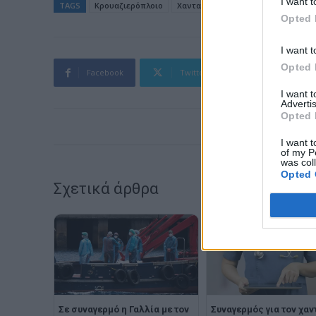
I want t
TAGS
Κρουαζιερόπλοιο
Χανταϊός
Opted 
I want t
Opted 
Facebook
Twitter
Pinterest
I want 
Advertis
Opted 
I want t
of my P
was col
Opted 
Σχετικά άρθρα
Σε συναγερμό η Γαλλία με τον
Συναγερμός για τον χαν