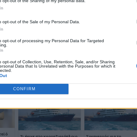
o opt-out of the Sharing of my personal data.
In
o opt-out of the Sale of my Personal Data.
In
WhatsApp
to opt-out of processing my Personal Data for Targeted
ing.
In
o opt-out of Collection, Use, Retention, Sale, and/or Sharing
ersonal Data that Is Unrelated with the Purposes for which it
lected.
Out
CONFIRM
ταϊό
Τι έγινε στο κρουαζιερόπλοιο
Συναγερμός για το