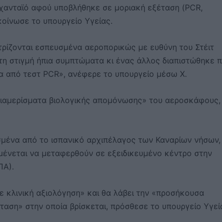
ν χανταϊό αφού υποβλήθηκε σε μοριακή εξέταση (PCR,
οίνωσε το υπουργείο Υγείας.
ρίζονται εσπευσμένα αεροπορικώς με ευθύνη του Στέιτ
 τη στιγμή ήπια συμπτώματα κι ένας άλλος διαπιστώθηκε 
τα από τεστ PCR», ανέφερε το υπουργείο μέσω X.
«διαμερίσματα βιολογικής απομόνωσης» του αεροσκάφους,
σμένα από το ισπανικό αρχιπέλαγος των Καναρίων νήσων,
μένεται να μεταφερθούν σε εξειδικευμένο κέντρο στην
ΠΑ).
 κλινική αξιολόγηση» και θα λάβει την «προσήκουσα
ταση» στην οποία βρίσκεται, πρόσθεσε το υπουργείο Υγεί