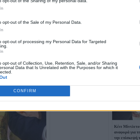
o opt-out of the Sharing of my personal data.
In
o opt-out of the Sale of my Personal Data.
In
to opt-out of processing my Personal Data for Targeted
ing.
In
o opt-out of Collection, Use, Retention, Sale, and/or Sharing
Άντριου: Μυστήριο με μεγάλη
ersonal Data that Is Unrelated with the Purposes for which it
μελανιά στο πρόσωπο του - Τι
lected.
λένε γιατροί (Photo)
Out
CONFIRM
Κέιτ Μίντλετο
αναφορά για τη
την επίσκεψή τ