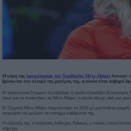
Η κόρη της
πριγκίπισσας της Νορβηγίας Μέτε-Μάριτ
διέκοψε τ
βρίσκεται στο πλευρό της μητέρας της, η οποία είναι σοβαρά ά
Η πριγκίπισσα Ίνγκριντ Αλεξάνδρα, η οποία σπουδάζει Κοινωνικές 
πρωί για να συναντήσει τη Μέτε-Μάριτ, η οποία πάσχει από μια χρό
Η 52χρονη Μέτε-Μάριτ διαγνώστηκε το 2018 με μια σπάνια μορφή πν
αναγκάσει να μειώσει τα επίσημα καθήκοντά της.
Ο σύζυγός της, ο πρίγκιπας διάδοχος Χάακον, ο οποίος επισκέπτετ
σήμερα.