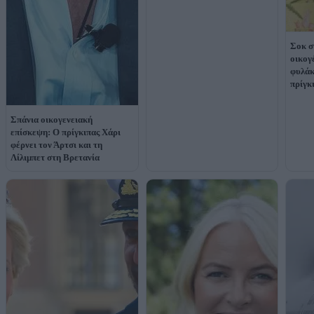
Σοκ σ
οικογ
φυλάκ
πρίγκ
Σπάνια οικογενειακή
επίσκεψη: Ο πρίγκιπας Χάρι
φέρνει τον Άρτσι και τη
Λίλιμπετ στη Βρετανία