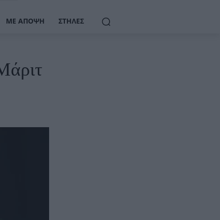
ΜΕ ΆΠΟΨΗ
ΣΤΉΛΕΣ
-Μάριτ