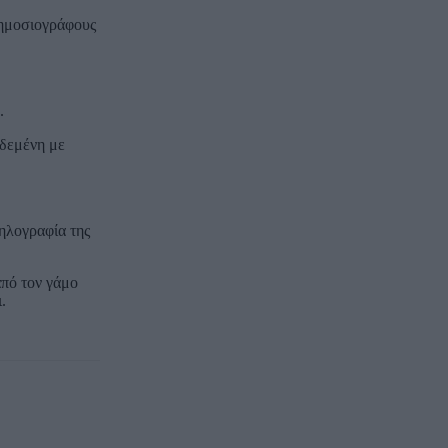
δημοσιογράφους
.
εδεμένη με
ηλογραφία της
από τον γάμο
.