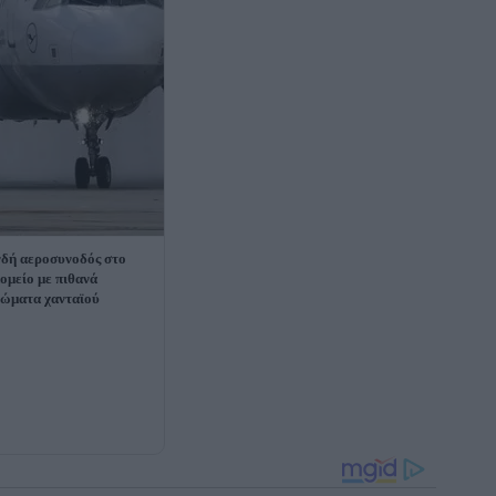
δή αεροσυνοδός στο
ομείο με πιθανά
ώματα χανταϊού