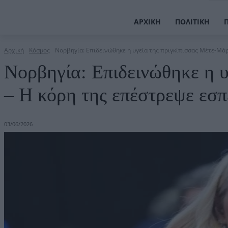
ΑΡΧΙΚΉ
ΠΟΛΙΤΙΚΉ
Αρχική
Κόσμος
Νορβηγία: Επιδεινώθηκε η υγεία της πριγκίπισσας Μέτε-Μάρι
Νορβηγία: Επιδεινώθηκε η υ
– Η κόρη της επέστρεψε εσ
03/06/2026