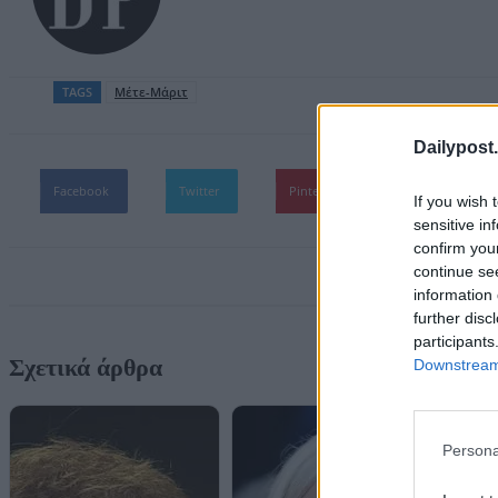
TAGS
Μέτε-Μάριτ
Dailypost.
Facebook
Twitter
Pinterest
WhatsApp
If you wish 
sensitive in
confirm you
continue se
information 
further disc
participants
Σχετικά άρθρα
Downstream 
Persona