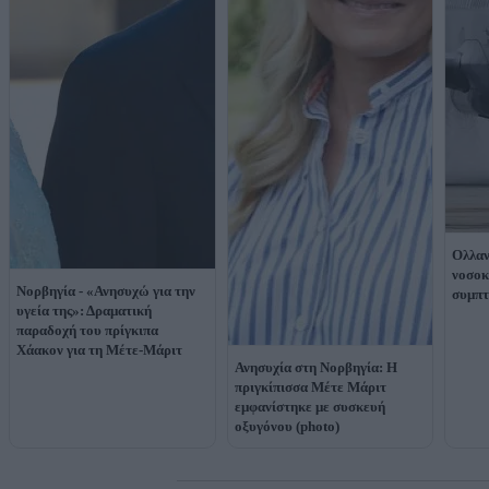
Ολλαν
νοσοκ
Νορβηγία - «Ανησυχώ για την
συμπτ
υγεία της»: Δραματική
παραδοχή του πρίγκιπα
Χάακον για τη Μέτε-Μάριτ
Ανησυχία στη Νορβηγία: Η
πριγκίπισσα Μέτε Μάριτ
εμφανίστηκε με συσκευή
οξυγόνου (photo)