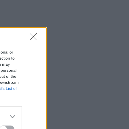
sonal or
ection to
ou may
 personal
out of the
 downstream
B’s List of