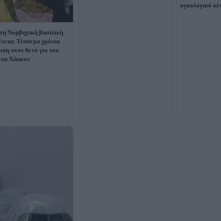
ογκολογικό κέ
τη Νορβηγική βασιλική
ένεια: Τέσσερα χρόνια
ιση στον θετό γιο του
ιπα Χάακον