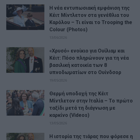
Η νέα εντυπωσιακή εμφάνιση της
Κέιτ Μίντλετον στα γενέθλια του
Καρόλου – Τι είναι το Trooping the
Colour (Photos)
13/06/2026
«Χρυσό» ενοίκιο για Ουίλιαμ και
Κέιτ: Πόσο πληρώνουν για τη νέα
βασιλική κατοικία των 8
υπνοδωματίων στο Ουίνδσορ
19/05/2026
Θερμή υποδοχή της Κέιτ
Μίντλετον στην Ιταλία – Το πρώτο
ταξίδι μετά τη διάγνωση με
καρκίνο (Videos)
13/05/2026
Η ιστορία της τιάρας που φόρεσε η