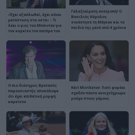
Γαλαζοαίματη ανατροπή! Ο
«Έχει εξαπλωθεί, έχει κάνει
Βασιλιάς Κάρολος
μετάσταση στα οστά» - Τι
συνάντησε τη Μέγκαν και τα
λέει ο γιος του Μπάιντεν για
παιδιά της μετά από 4 χρόνια
τον καρκίνο του πατέρα του
Ο πιο διάσημος Βρετανός
Κέιτ Μίντλετον: Γιατί φοράει
παρουσιαστής αποκάλυψε
σχεδόν πάντα ανοιχτόχρωμα
ότι έχει επιθετική μορφή
ρούχα στους γάμους
καρκίνου