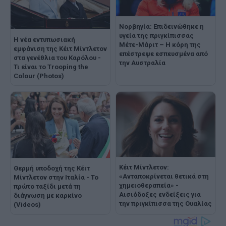
Νορβηγία: Επιδεινώθηκε η
υγεία της πριγκίπισσας
Η νέα εντυπωσιακή
Μέτε-Μάριτ – Η κόρη της
εμφάνιση της Κέιτ Μίντλετον
επέστρεψε εσπευσμένα από
στα γενέθλια του Καρόλου -
την Αυστραλία
Τι είναι το Trooping the
Colour (Photos)
Κέιτ Μίντλετον:
Θερμή υποδοχή της Κέιτ
«Ανταποκρίνεται θετικά στη
Μίντλετον στην Ιταλία - Το
χημειοθεραπεία» -
πρώτο ταξίδι μετά τη
Αισιόδοξες ενδείξεις για
διάγνωση με καρκίνο
την πριγκίπισσα της Ουαλίας
(Videos)