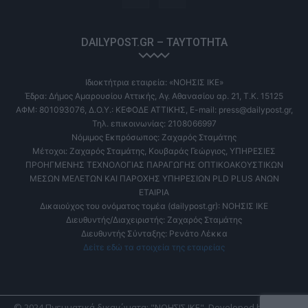
DAILYPOST.GR – ΤΑΥΤΌΤΗΤΑ
Ιδιοκτήτρια εταιρεία: «ΝΟΗΣΙΣ ΙΚΕ»
Έδρα: Δήμος Αμαρουσίου Αττικής, Αγ. Αθανασίου αρ. 21, Τ.Κ. 15125
ΑΦΜ: 801093076, Δ.Ο.Υ.: ΚΕΦΟΔΕ ΑΤΤΙΚΗΣ, E-mail: press@dailypost.gr,
Τηλ. επικοινωνίας: 2108066997
Νόμιμος Εκπρόσωπος: Ζαχαρός Σταμάτης
Μέτοχοι: Ζαχαρός Σταμάτης, Κουβαράς Γεώργιος, ΥΠΗΡΕΣΙΕΣ
ΠΡΟΗΓΜΕΝΗΣ ΤΕΧΝΟΛΟΓΙΑΣ ΠΑΡΑΓΩΓΗΣ ΟΠΤΙΚΟΑΚΟΥΣΤΙΚΩΝ
ΜΕΣΩΝ ΜΕΛΕΤΩΝ ΚΑΙ ΠΑΡΟΧΗΣ ΥΠΗΡΕΣΙΩΝ PLD PLUS ΑΝΩΝ
ΕΤΑΙΡΙΑ
Δικαιούχος του ονόματος τομέα (dailypost.gr): ΝΟΗΣΙΣ ΙΚΕ
Διευθυντής/Διαχειριστής: Ζαχαρός Σταμάτης
Διευθυντής Σύνταξης: Ρενάτο Λέκκα
Δείτε εδώ τα στοιχεία της εταιρείας
© 2024 Πνευματικά δικαιώματα: "ΝΟΗΣΙΣ ΙΚΕ". Developed by