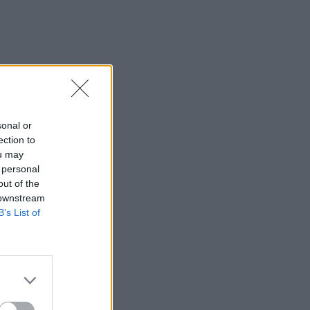
sonal or
ection to
ou may
 personal
out of the
 downstream
B’s List of