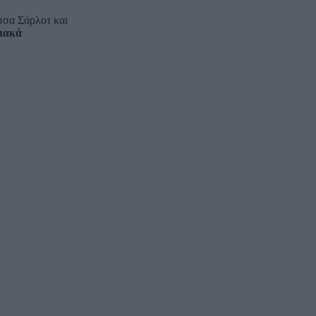
ισσα Σάρλοτ και
σιακά