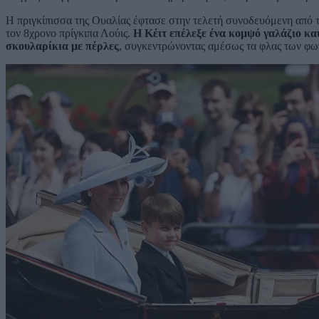
Η πριγκίπισσα της Ουαλίας έφτασε στην τελετή συνοδευόμενη από τα
τον 8χρονο πρίγκιπα Λούις.
Η Κέιτ επέλεξε ένα κομψό γαλάζιο κα
σκουλαρίκια με πέρλες
, συγκεντρώνοντας αμέσως τα φλας των φω