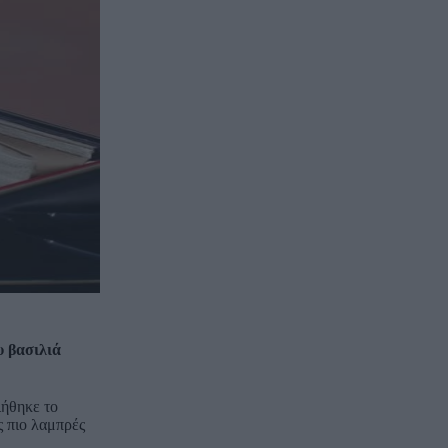
υ βασιλιά
ιήθηκε το
ς πιο λαμπρές