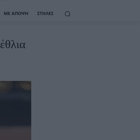
ΜΕ ΆΠΟΨΗ
ΣΤΉΛΕΣ
έθλια