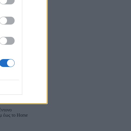
έντονο
μ έως το Horse