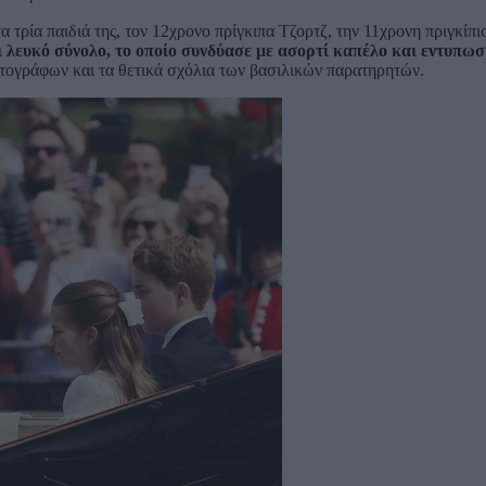
 τρία παιδιά της, τον 12χρονο πρίγκιπα Τζορτζ, την 11χρονη πριγκίπ
ι λευκό σύνολο, το οποίο συνδύασε με ασορτί καπέλο και εντυπω
τογράφων και τα θετικά σχόλια των βασιλικών παρατηρητών.