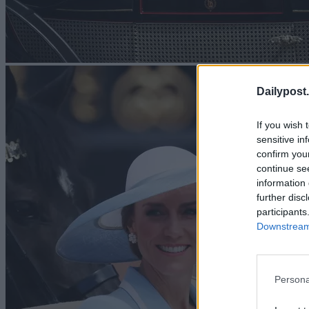
Dailypost.
If you wish 
sensitive in
confirm you
continue se
information 
further disc
participants
Downstream 
Persona