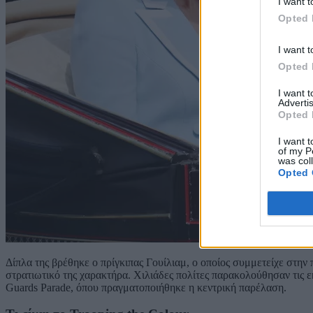
I want t
Opted 
I want t
Opted 
I want 
Advertis
Opted 
I want t
of my P
was col
Opted 
Δίπλα της βρέθηκε ο πρίγκιπας Γουίλιαμ, ο οποίος συμμετείχε στην
στρατιωτικό της χαρακτήρα. Χιλιάδες πολίτες παρακολούθησαν τις 
Guards Parade, όπου πραγματοποιήθηκε η κεντρική παρέλαση.