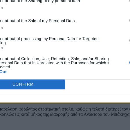
o opt-out of the Sharing of my personal data.
In
o opt-out of the Sale of my Personal Data.
In
to opt-out of processing my Personal Data for Targeted
ing.
In
o opt-out of Collection, Use, Retention, Sale, and/or Sharing
ersonal Data that Is Unrelated with the Purposes for which it
lected.
Out
CONFIRM
 παρέλαση φορώντας στρατιωτική στολή, καθώς η τελετή διατηρεί τον 
εκδηλώσεις κατά μήκος της διαδρομής από τα Ανάκτορα του Μπάκιγχα