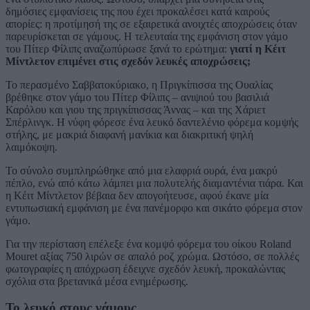
δημόσιες εμφανίσεις της που έχει προκαλέσει κατά καιρούς
απορίες: η προτίμησή της σε εξαιρετικά ανοιχτές αποχρώσεις όταν
παρευρίσκεται σε γάμους. Η τελευταία της εμφάνιση στον γάμο
του Πίτερ Φίλιπς αναζωπύρωσε ξανά το ερώτημα:
γιατί η Κέιτ
Μίντλετον επιμένει στις σχεδόν λευκές αποχρώσεις;
Το περασμένο Σαββατοκύριακο, η Πριγκίπισσα της Ουαλίας
βρέθηκε στον γάμο του Πίτερ Φίλιπς – ανιψιού του βασιλιά
Καρόλου και γιου της πριγκίπισσας Άννας – και της Χάριετ
Σπέρλινγκ. Η νύφη φόρεσε ένα λευκό δαντελένιο φόρεμα κομψής
στήλης, με μακριά διαφανή μανίκια και διακριτική ψηλή
λαιμόκοψη.
Το σύνολο συμπληρώθηκε από μια ελαφριά ουρά, ένα μακρύ
πέπλο, ενώ από κάτω λάμπει μια πολυτελής διαμαντένια τιάρα. Και
η Κέιτ Μίντλετον βέβαια δεν απογοήτευσε, αφού έκανε μία
εντυπωσιακή εμφάνιση με ένα πανέμορφο και σικάτο φόρεμα στον
γάμο.
Για την περίσταση επέλεξε ένα κομψό φόρεμα του οίκου Roland
Mouret αξίας 750 λιρών σε απαλό ροζ χρώμα. Ωστόσο, σε πολλές
φωτογραφίες η απόχρωση έδειχνε σχεδόν λευκή, προκαλώντας
σχόλια στα βρετανικά μέσα ενημέρωσης.
Το λευκό στους γάμους