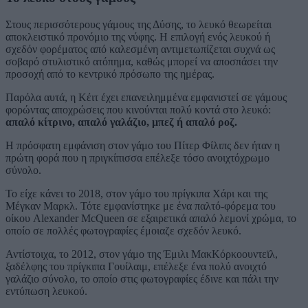
Στους περισσότερους γάμους της Δύσης, το λευκό θεωρείται
αποκλειστικό προνόμιο της νύφης. Η επιλογή ενός λευκού ή
σχεδόν φορέματος από καλεσμένη αντιμετωπίζεται συχνά ως
σοβαρό στυλιστικό ατόπημα, καθώς μπορεί να αποσπάσει την
προσοχή από το κεντρικό πρόσωπο της ημέρας.
Παρόλα αυτά, η Κέιτ έχει επανειλημμένα εμφανιστεί σε γάμους
φορώντας αποχρώσεις που κινούνται πολύ κοντά στο λευκό:
απαλό κίτρινο, απαλό γαλάζιο, μπεζ ή απαλό ροζ.
Η πρόσφατη εμφάνιση στον γάμο του Πίτερ Φίλιπς δεν ήταν η
πρώτη φορά που η πριγκίπισσα επέλεξε τόσο ανοιχτόχρωμο
σύνολο.
Το είχε κάνει το 2018, στον γάμο του πρίγκιπα Χάρι και της
Μέγκαν Μαρκλ. Τότε εμφανίστηκε με ένα παλτό-φόρεμα του
οίκου Alexander McQueen σε εξαιρετικά απαλό λεμονί χρώμα, το
οποίο σε πολλές φωτογραφίες έμοιαζε σχεδόν λευκό.
Αντίστοιχα, το 2012, στον γάμο της Έμιλι ΜακΚόρκοουντεϊλ,
ξαδέλφης του πρίγκιπα Γουίλαιμ, επέλεξε ένα πολύ ανοιχτό
γαλάζιο σύνολο, το οποίο στις φωτογραφίες έδινε και πάλι την
εντύπωση λευκού.