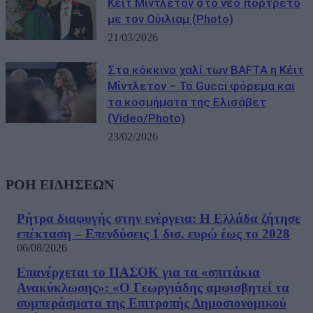
Κέιτ Μίντλετον στο νέο πορτρέτο
με τον Ούιλιαμ (Photo)
21/03/2026
Στο κόκκινο χαλί των BAFTA η Κέιτ
Μίντλετον – Το Gucci φόρεμα και
τα κοσμήματα της Ελισάβετ
(Video/Photo)
23/02/2026
ΡΟΗ ΕΙΔΗΣΕΩΝ
Ρήτρα διαφυγής στην ενέργεια: Η Ελλάδα ζήτησε
επέκταση – Επενδύσεις 1 δισ. ευρώ έως το 2028
06/08/2026
Επανέρχεται το ΠΑΣΟΚ για τα «σπιτάκια
Ανακύκλωσης»: «Ο Γεωργιάδης αμφισβητεί τα
συμπεράσματα της Επιτροπής Δημοσιονομικού