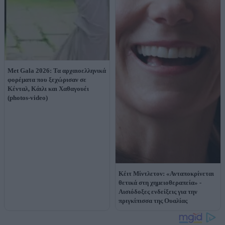
Met Gala 2026: Τα αρχαιοελληνικά
φορέματα που ξεχώρισαν σε
Κένταλ, Κάιλι και Χαθαγουέι
(photos-video)
Κέιτ Μίντλετον: «Ανταποκρίνεται
θετικά στη χημειοθεραπεία» -
Αισιόδοξες ενδείξεις για την
πριγκίπισσα της Ουαλίας