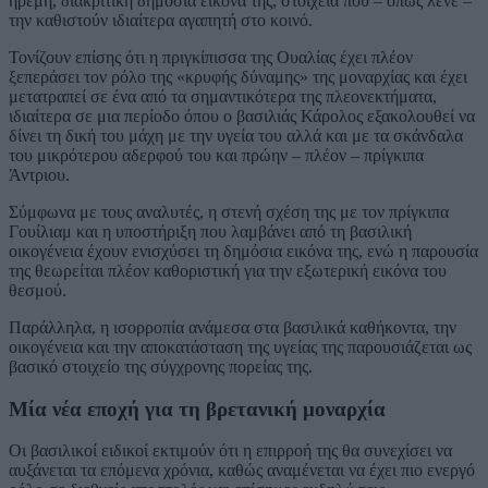
ήρεμη, διακριτική δημόσια εικόνα της, στοιχεία που – όπως λένε –
την καθιστούν ιδιαίτερα αγαπητή στο κοινό.
Τονίζουν επίσης ότι η πριγκίπισσα της Ουαλίας έχει πλέον
ξεπεράσει τον ρόλο της «κρυφής δύναμης» της μοναρχίας και έχει
μετατραπεί σε ένα από τα σημαντικότερα της πλεονεκτήματα,
ιδιαίτερα σε μια περίοδο όπου ο βασιλιάς Κάρολος εξακολουθεί να
δίνει τη δική του μάχη με την υγεία του αλλά και με τα σκάνδαλα
του μικρότερου αδερφού του και πρώην – πλέον – πρίγκιπα
Άντριου.
Σύμφωνα με τους αναλυτές, η στενή σχέση της με τον πρίγκιπα
Γουίλιαμ και η υποστήριξη που λαμβάνει από τη βασιλική
οικογένεια έχουν ενισχύσει τη δημόσια εικόνα της, ενώ η παρουσία
της θεωρείται πλέον καθοριστική για την εξωτερική εικόνα του
θεσμού.
Παράλληλα, η ισορροπία ανάμεσα στα βασιλικά καθήκοντα, την
οικογένεια και την αποκατάσταση της υγείας της παρουσιάζεται ως
βασικό στοιχείο της σύγχρονης πορείας της.
Μία νέα εποχή για τη βρετανική μοναρχία
Οι βασιλικοί ειδικοί εκτιμούν ότι η επιρροή της θα συνεχίσει να
αυξάνεται τα επόμενα χρόνια, καθώς αναμένεται να έχει πιο ενεργό