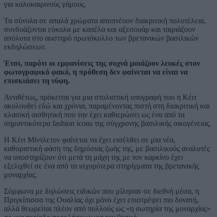
για καλοκαιρινούς γάμους.
Τα σύνολα σε απαλά χρώματα αποπνέουν διακριτική πολυτέλεια,
συνδυάζονται εύκολα με καπέλα και αξεσουάρ και ταιριάζουν
απόλυτα στο αυστηρό πρωτόκολλο των βρετανικών βασιλικών
εκδηλώσεων.
Έτσι, παρότι οι εμφανίσεις της συχνά μοιάζουν λευκές στον
φωτογραφικό φακό, η πρόθεση δεν φαίνεται να είναι να
επισκιάσει τη νύφη.
Αντιθέτως, πρόκειται για μια στυλιστική υπογραφή που η Κέιτ
ακολουθεί εδώ και χρόνια, παραμένοντας πιστή στη διακριτική και
κλασική αισθητική που την έχει καθιερώσει ως ένα από τα
σημαντικότερα fashion icons της σύγχρονης βασιλικής οικογένειας.
Η Κέιτ Μίντλετον φαίνεται να έχει εισέλθει σε μια νέα,
καθοριστική φάση της δημόσιας ζωής της, με βασιλικούς αναλυτές
να υποστηρίζουν ότι μετά τη μάχη της με τον καρκίνο έχει
εξελιχθεί σε ένα από τα ισχυρότερα στηρίγματα της βρετανικής
μοναρχίας.
Σύμφωνα με δηλώσεις ειδικών που μίλησαν σε διεθνή μέσα, η
Πριγκίπισσα της Ουαλίας όχι μόνο έχει επιστρέψει πιο δυνατή,
αλλά θεωρείται πλέον από πολλούς ως «η σωτηρία της μοναρχίας»