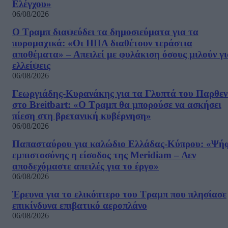
Ελέγχου»
06/08/2026
Ο Τραμπ διαψεύδει τα δημοσιεύματα για τα
πυρομαχικά: «Οι ΗΠΑ διαθέτουν τεράστια
αποθέματα» – Απειλεί με φυλάκιση όσους μιλούν γ
ελλείψεις
06/08/2026
Γεωργιάδης-Κυρανάκης για τα Γλυπτά του Παρθε
στο Breitbart: «Ο Τραμπ θα μπορούσε να ασκήσει
πίεση στη βρετανική κυβέρνηση»
06/08/2026
Παπασταύρου για καλώδιο Ελλάδας-Κύπρου: «Ψή
εμπιστοσύνης η είσοδος της Meridiam – Δεν
αποδεχόμαστε απειλές για το έργο»
06/08/2026
Έρευνα για το ελικόπτερο του Τραμπ που πλησίασε
επικίνδυνα επιβατικό αεροπλάνο
06/08/2026