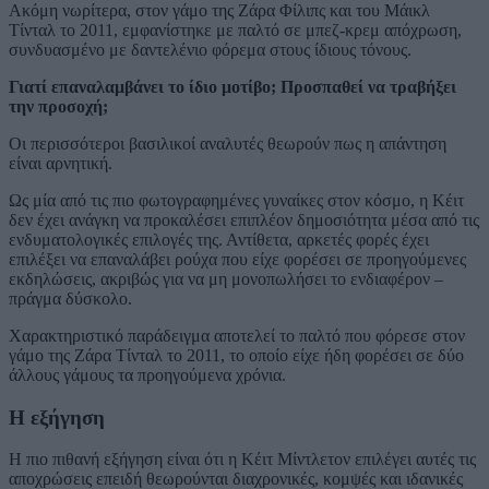
Ακόμη νωρίτερα, στον γάμο της Ζάρα Φίλιπς και του Μάικλ
Τίνταλ το 2011, εμφανίστηκε με παλτό σε μπεζ-κρεμ απόχρωση,
συνδυασμένο με δαντελένιο φόρεμα στους ίδιους τόνους.
Γιατί επαναλαμβάνει το ίδιο μοτίβο; Προσπαθεί να τραβήξει
την προσοχή;
Οι περισσότεροι βασιλικοί αναλυτές θεωρούν πως η απάντηση
είναι αρνητική.
Ως μία από τις πιο φωτογραφημένες γυναίκες στον κόσμο, η Κέιτ
δεν έχει ανάγκη να προκαλέσει επιπλέον δημοσιότητα μέσα από τις
ενδυματολογικές επιλογές της. Αντίθετα, αρκετές φορές έχει
επιλέξει να επαναλάβει ρούχα που είχε φορέσει σε προηγούμενες
εκδηλώσεις, ακριβώς για να μη μονοπωλήσει το ενδιαφέρον –
πράγμα δύσκολο.
Χαρακτηριστικό παράδειγμα αποτελεί το παλτό που φόρεσε στον
γάμο της Ζάρα Τίνταλ το 2011, το οποίο είχε ήδη φορέσει σε δύο
άλλους γάμους τα προηγούμενα χρόνια.
Η εξήγηση
Η πιο πιθανή εξήγηση είναι ότι η Κέιτ Μίντλετον επιλέγει αυτές τις
αποχρώσεις επειδή θεωρούνται διαχρονικές, κομψές και ιδανικές