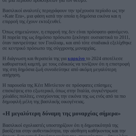
σε μια περίοδο προκλήσεων για τον θεσμό.
Βασιλικοί αναλυτές περιγράφουν την τρέχουσα περίοδο ως την
«Kate Era», μια φάση κατά την οποία η δημόσια εικόνα και η
επιρροή της έχουν εκτοξευθεί.
Όπως σημειώνουν, η επιρροή της δεν είναι πρόσφατο φαινόμενο.
Η πορεία της ως δημόσιο πρόσωπο ξεκίνησε ουσιαστικά το 2011,
όταν παντρεύτηκε τον Γουίλιαμ, και από τότε σταδιακά εξελίχθηκε
σε κεντρικό πρόσωπο της σύγχρονης μοναρχίας.
Η διάγνωση και θεραπεία της για
καρκίνο
το 2024 αποτέλεσε
καθοριστική καμπή, με τους ειδικούς να τονίζουν ότι η επιστροφή
της στη δημόσια ζωή συνοδεύτηκε από ακόμη μεγαλύτερη
απήχηση.
Η παρουσία της Κέιτ Μίντλετον σε πρόσφατες επίσημες
επισκέψεις στο εξωτερικό, όπως στην Ιταλία, συγκέντρωσε
χιλιάδες πολίτες, ενισχύοντας την εικόνα της ως ενός από τα πιο
δημοφιλή μέλη της βασιλικής οικογένειας.
«Η μεγαλύτερη δύναμη της μοναρχίας σήμερα»
Βασιλικοί σχολιαστές υποστηρίζουν ότι η δημοτικότητά της
βασίζεται στην αυθεντικότητα, την αίσθηση καθήκοντος και την