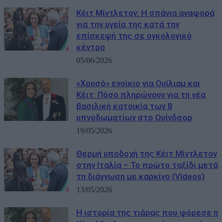
Κέιτ Μίντλετον: Η σπάνια αναφορά
για την υγεία της κατά την
επίσκεψή της σε ογκολογικό
κέντρο
05/06/2026
«Χρυσό» ενοίκιο για Ουίλιαμ και
Κέιτ: Πόσο πληρώνουν για τη νέα
βασιλική κατοικία των 8
υπνοδωματίων στο Ουίνδσορ
19/05/2026
Θερμή υποδοχή της Κέιτ Μίντλετον
στην Ιταλία – Το πρώτο ταξίδι μετά
τη διάγνωση με καρκίνο (Videos)
13/05/2026
Η ιστορία της τιάρας που φόρεσε η