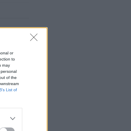
sonal or
ection to
ou may
 personal
out of the
 downstream
B’s List of