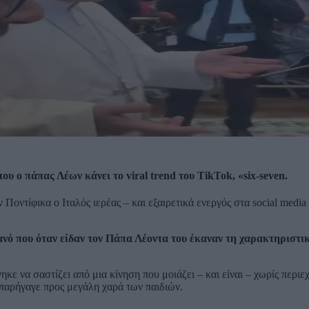
που ο πάπας Λέων κάνει το viral trend του TikTok, «six-seven.
ν Ποντίφικα ο Ιταλός ιερέας – και εξαιρετικά ενεργός στα social medi
νό που όταν είδαν τον Πάπα Λέοντα του έκαναν τη χαρακτηριστι
ε να σαστίζει από μια κίνηση που μοιάζει – και είναι – χωρίς περιε
ναπαρήγαγε προς μεγάλη χαρά των παιδιών.