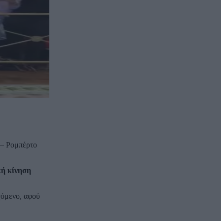
a – Ρομπέρτο
κή κίνηση
χόμενο, αφού