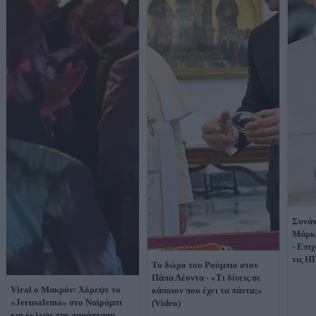
Συνάν
Μάρκο
- Επι
τις Η
Το δώρο του Ρούμπιο στον
Πάπα Λέοντα - «Τι δίνεις σε
Viral ο Μακρόν: Χόρεψε το
κάποιον που έχει τα πάντα;»
«Jerusalema» στο Ναϊρόμπι
(Video)
και έκλεψε την παράσταση