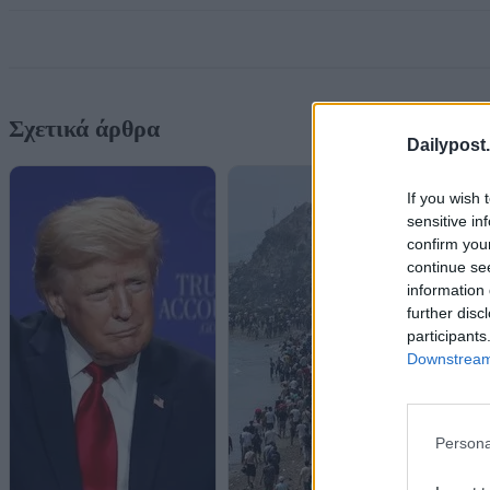
Σχετικά άρθρα
Dailypost.
If you wish 
sensitive in
confirm you
continue se
information 
further disc
participants
Downstream 
Persona