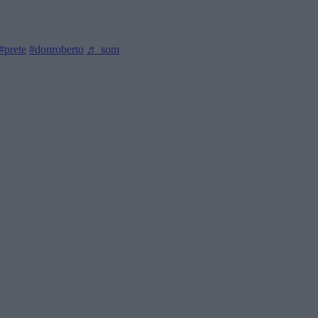
#prete
#donroberto
♬ som