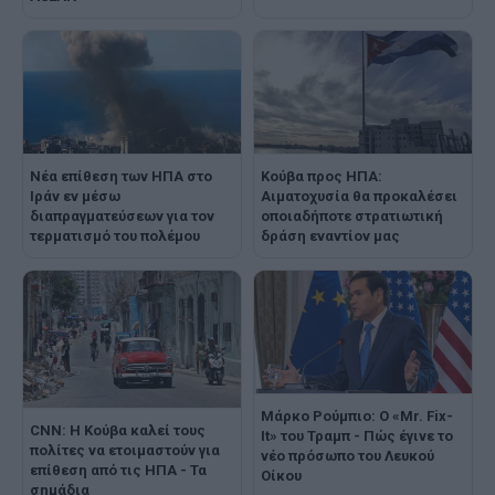
Νέα επίθεση των ΗΠΑ στο
Κούβα προς ΗΠΑ:
Ιράν εν μέσω
Αιματοχυσία θα προκαλέσει
διαπραγματεύσεων για τον
οποιαδήποτε στρατιωτική
τερματισμό του πολέμου
δράση εναντίον μας
Μάρκο Ρούμπιο: Ο «Mr. Fix-
CNN: Η Κούβα καλεί τους
It» του Τραμπ - Πώς έγινε το
πολίτες να ετοιμαστούν για
νέο πρόσωπο του Λευκού
επίθεση από τις ΗΠΑ - Τα
Οίκου
σημάδια