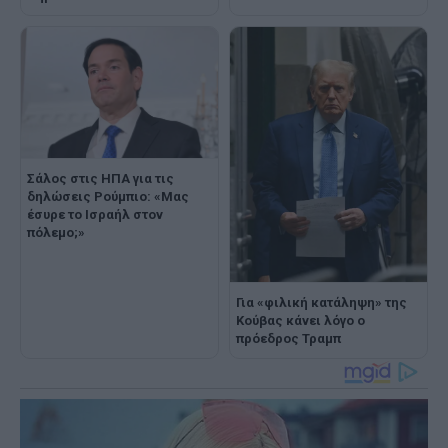
Σάλος στις ΗΠΑ για τις
δηλώσεις Ρούμπιο: «Μας
έσυρε το Ισραήλ στον
πόλεμο;»
Για «φιλική κατάληψη» της
Κούβας κάνει λόγο ο
πρόεδρος Τραμπ