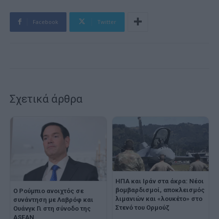
Facebook
Twitter
Σχετικά άρθρα
ΗΠΑ και Ιράν στα άκρα: Νέοι
βομβαρδισμοί, αποκλεισμός
Ο Ρούμπιο ανοιχτός σε
λιμανιών και «λουκέτο» στο
συνάντηση με Λαβρόφ και
Στενό του Ορμούζ
Ουάνγκ Γι στη σύνοδο της
ASEAN