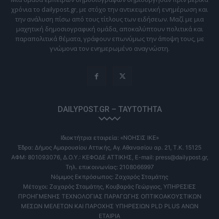
χρόνια το dailypost.gr, με στόχο την αντικειμενική ενημέρωση και
την ανάλυση πίσω από τους τίτλους των ειδήσεων. Μαζί με μια
μαχητική δημοσιογραφική ομάδα, αποκαλύπτουν πολιτικά και
παραπολιτικά θέματα, γράφουν επωνύμως την άποψη τους, με
γνώμονα τον ενημερωμένο αναγνώστη.
DAILYPOST.GR – ΤΑΥΤΌΤΗΤΑ
Ιδιοκτήτρια εταιρεία: «ΝΟΗΣΙΣ ΙΚΕ»
Έδρα: Δήμος Αμαρουσίου Αττικής, Αγ. Αθανασίου αρ. 21, Τ.Κ. 15125
ΑΦΜ: 801093076, Δ.Ο.Υ.: ΚΕΦΟΔΕ ΑΤΤΙΚΗΣ, E-mail: press@dailypost.gr,
Τηλ. επικοινωνίας: 2108066997
Νόμιμος Εκπρόσωπος: Ζαχαρός Σταμάτης
Μέτοχοι: Ζαχαρός Σταμάτης, Κουβαράς Γεώργιος, ΥΠΗΡΕΣΙΕΣ
ΠΡΟΗΓΜΕΝΗΣ ΤΕΧΝΟΛΟΓΙΑΣ ΠΑΡΑΓΩΓΗΣ ΟΠΤΙΚΟΑΚΟΥΣΤΙΚΩΝ
ΜΕΣΩΝ ΜΕΛΕΤΩΝ ΚΑΙ ΠΑΡΟΧΗΣ ΥΠΗΡΕΣΙΩΝ PLD PLUS ΑΝΩΝ
ΕΤΑΙΡΙΑ