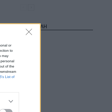
τική
ΔΗΜΟΦΙΛΗ
sonal or
ection to
ou may
κής
 personal
λα
out of the
 downstream
B’s List of
νες