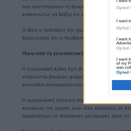
I want t
που αποτυπώνουν τη δραματική έλλειψη σύγχρο
Opted 
καθεστώτος να δείξει ότι «η επανάσταση δεν πα
I want t
Opted 
Ο ίδιος ο πρόεδρος της χώρας, Μιγκέλ Ντίας-Κ
δηλώνοντας ότι οι Κουβανοί είναι έτοιμοι
«να δ
I want 
Advertis
Opted 
Πίσω από τη γεωπολιτική σύγκρουση, όμως, β
I want t
of my P
was col
Η ενεργειακή κρίση έχει βυθίσει ολόκληρες πε
Opted 
στερούνται βασικών φαρμάκων, τα τρόφιμα σαπ
σκουπίδια συσσωρεύονται στις γειτονιές της Αβ
Η αμερικανική πολιτική αποκλεισμού στις εισαγ
καυσίμων της χώρας, ενώ νέες κυρώσεις σε ετα
περισσότερο τις θαλάσσιες μεταφορές προς το 