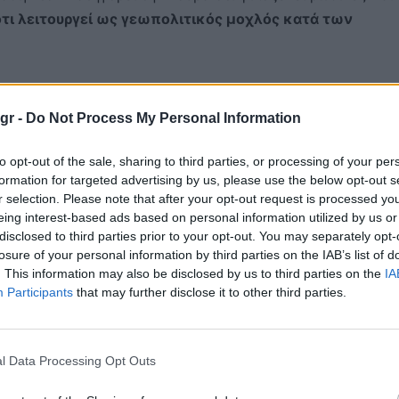
ότι λειτουργεί ως γεωπολιτικός μοχλός κατά των
ένει ότι δεν αποτελεί απειλή για τις ΗΠΑ και ότι η ασφυκ
μική κατάρρευση.
gr -
Do Not Process My Personal Information
εμο
to opt-out of the sale, sharing to third parties, or processing of your per
formation for targeted advertising by us, please use the below opt-out s
r selection. Please note that after your opt-out request is processed y
ρωσης της Κούβας μεταδίδουν συνεχώς εικόνες στρατιωτι
eing interest-based ads based on personal information utilized by us or
ων των ηλικιών συμμετέχουν σε ασκήσεις, μεταφέρουν όπ
disclosed to third parties prior to your opt-out. You may separately opt-
ια ανταρτοπολέμου.
losure of your personal information by third parties on the IAB’s list of
. This information may also be disclosed by us to third parties on the
IA
Participants
that may further disclose it to other third parties.
ε διαμορφώσει ο Φιντέλ Κάστρο: ένας «πόλεμος όλου του
ός θα μετατραπεί σε δύναμη φθοράς απέναντι σε έναν
l Data Processing Opt Outs
ρατιώτες σέρνουν αντιαεροπορικά πυροβόλα με βόδια, εικό