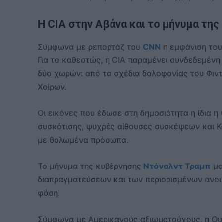
Η CIA στην Αβάνα και το μήνυμα της
Σύμφωνα με ρεπορτάζ του
CNN
η εμφάνιση το
Για το καθεστώς, η CIA παραμένει συνδεδεμένη 
δύο χωρών: από τα σχέδια δολοφονίας του Φιν
Χοίρων.
Οι εικόνες που έδωσε στη δημοσιότητα η ίδια η
συσκότισης, ψυχρές αίθουσες συσκέψεων και Κ
με θολωμένα πρόσωπα.
Το μήνυμα της κυβέρνησης
Ντόναλντ Τραμπ
μο
διαπραγματεύσεων και των περιορισμένων ανοιγ
φάση.
Σύμφωνα με Αμερικανούς αξιωματούχους, η Ουά