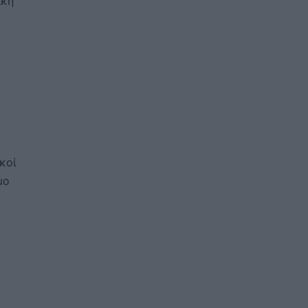
ική
κοί
μο