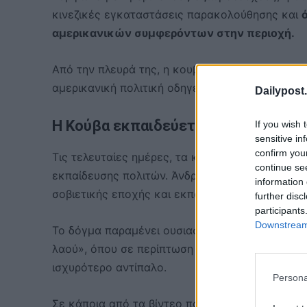
κινεζικές εγκαταστάσεις παρακολούθησης και
αμερικανικών συμφερόντων στην περιοχή.
Από την πλευρά της, η κουβανική κυβέρνηση επιμ
αμερικανική πολιτική οδηγεί το νησί σε οικονο
Dailypost.
Η Κούβα εκπαιδεύεται ξανά για πόλ
If you wish 
sensitive in
confirm you
Τις τελευταίες ημέρες, τα κρατικά μέσα ενημέ
continue se
εκπαίδευσης πολιτών. Άνδρες και γυναίκες όλ
information 
σοβιετικής εποχής και εκπαιδεύονται σε σενάρ
further disc
participants
Downstream 
Το δόγμα παραμένει ουσιαστικά εκείνο που είχ
λαού», όπου σε περίπτωση εισβολής ο πληθυσμ
ισχυρότερο αντίπαλο.
Persona
Σε κάποια από τα βίντεο που μεταδίδονται, στ