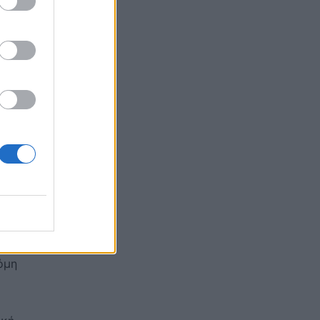
 τα
όμη