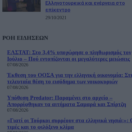
Ελληνοτουρκικά και ενέργεια στο
επίκεντρο
29/10/2021
ΡΟΗ ΕΙΔΗΣΕΩΝ
ΕΛΣΤΑΤ: Στο 3,4% υποχώρησε ο πληθωρισμός τον
Ιούλιο – Πού εντοπίζονται οι μεγαλύτερες μειώσεις
07/08/2026
Έκθεση του ΟΟΣΑ για την ελληνική οικονομία: Στ
τελευταία θέση το εισόδημα των νοικοκυριών
07/08/2026
Υπόθεση Predator: Παραμένει στο αρχείο –
Απορρίφθηκαν τα αιτήματα Σαμαρά και Σπίρτζη
07/08/2026
«Γιατί οι Τούρκοι συρρέουν στα ελληνικά νησιά;»: 
τιμές και το φιλόξενο κλίμα