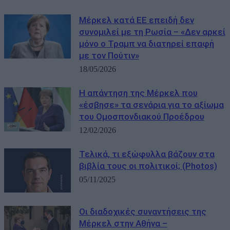
Μέρκελ κατά ΕΕ επειδή δεν
συνομιλεί με τη Ρωσία – «Δεν αρκεί
μόνο ο Τραμπ να διατηρεί επαφή
με τον Πούτιν»
18/05/2026
Η απάντηση της Μέρκελ που
«έσβησε» τα σενάρια για το αξίωμα
του Ομοσπονδιακού Προέδρου
12/02/2026
Τελικά, τι εξώφυλλα βάζουν στα
βιβλία τους οι πολιτικοί; (Photos)
05/11/2025
Oι διαδοχικές συναντήσεις της
Μέρκελ στην Αθήνα –