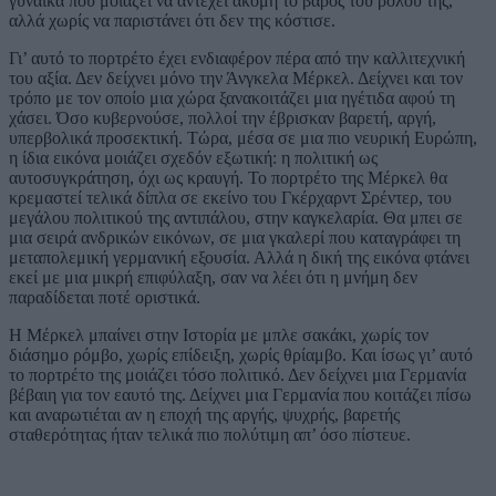
γυναίκα που μοιάζει να αντέχει ακόμη το βάρος του ρόλου της,
αλλά χωρίς να παριστάνει ότι δεν της κόστισε.
Γι’ αυτό το πορτρέτο έχει ενδιαφέρον πέρα από την καλλιτεχνική
του αξία. Δεν δείχνει μόνο την Άνγκελα Μέρκελ. Δείχνει και τον
τρόπο με τον οποίο μια χώρα ξανακοιτάζει μια ηγέτιδα αφού τη
χάσει. Όσο κυβερνούσε, πολλοί την έβρισκαν βαρετή, αργή,
υπερβολικά προσεκτική. Τώρα, μέσα σε μια πιο νευρική Ευρώπη,
η ίδια εικόνα μοιάζει σχεδόν εξωτική: η πολιτική ως
αυτοσυγκράτηση, όχι ως κραυγή. Το πορτρέτο της Μέρκελ θα
κρεμαστεί τελικά δίπλα σε εκείνο του Γκέρχαρντ Σρέντερ, του
μεγάλου πολιτικού της αντιπάλου, στην καγκελαρία. Θα μπει σε
μια σειρά ανδρικών εικόνων, σε μια γκαλερί που καταγράφει τη
μεταπολεμική γερμανική εξουσία. Αλλά η δική της εικόνα φτάνει
εκεί με μια μικρή επιφύλαξη, σαν να λέει ότι η μνήμη δεν
παραδίδεται ποτέ οριστικά.
Η Μέρκελ μπαίνει στην Ιστορία με μπλε σακάκι, χωρίς τον
διάσημο ρόμβο, χωρίς επίδειξη, χωρίς θρίαμβο. Και ίσως γι’ αυτό
το πορτρέτο της μοιάζει τόσο πολιτικό. Δεν δείχνει μια Γερμανία
βέβαιη για τον εαυτό της. Δείχνει μια Γερμανία που κοιτάζει πίσω
και αναρωτιέται αν η εποχή της αργής, ψυχρής, βαρετής
σταθερότητας ήταν τελικά πιο πολύτιμη απ’ όσο πίστευε.