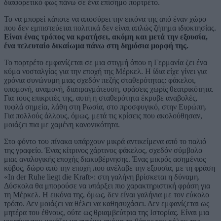
διαφορετικό φως πάνω σε ένα επίσημο πορτρέτο.
Το να μπορεί κάποτε να αποσύρει την εικόνα της από έναν χώρο
που δεν εμπιστεύεται πολιτικά δεν είναι απλώς ζήτημα ιδιοκτησίας.
Είναι ένας τρόπος να κρατήσει, ακόμη και μετά την εξουσία,
ένα τελευταίο δικαίωμα πάνω στη δημόσια μορφή της.
Το πορτρέτο εμφανίζεται σε μια στιγμή όπου η Γερμανία ζει ένα
κύμα νοσταλγίας για την εποχή της Μέρκελ. Η ίδια είχε γίνει για
χρόνια συνώνυμη μιας σχεδόν πεζής σταθερότητας: φάκελοι,
υπομονή, αναμονή, διαπραγμάτευση, φράσεις χωρίς θεατρικότητα.
Για τους επικριτές της, αυτή η σταθερότητα έκρυβε αναβολές,
τυφλά σημεία, λάθη στη Ρωσία, στο προσφυγικό, στην Ευρώπη.
Για πολλούς άλλους, όμως, μετά τις κρίσεις που ακολούθησαν,
μοιάζει πια με χαμένη κανονικότητα.
Στο φόντο του πίνακα υπάρχουν μικρά αντικείμενα από το παλιό
της γραφείο. Ένας κίτρινος χάρτινος φάκελος, σχεδόν σύμβολο
μιας αναλογικής εποχής διακυβέρνησης. Ένας μικρός ασημένιος
κύβος, δώρο από την εποχή που ανέλαβε την εξουσία, με τη φράση
«In der Ruhe liegt die Kraft»: στη γαλήνη βρίσκεται η δύναμη.
Δύσκολα θα μπορούσε να υπάρξει πιο χαρακτηριστική φράση για
τη Μέρκελ. Η εικόνα της, όμως, δεν είναι γαλήνια με τον εύκολο
τρόπο. Δεν μοιάζει να θέλει να καθησυχάσει. Δεν εμφανίζεται ως
μητέρα του έθνους, ούτε ως θριαμβεύτρια της Ιστορίας. Είναι μια