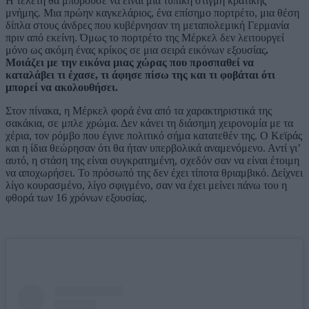
Η τελετή θα μπορούσε να είναι μια τυπική στιγμή κρατικής
μνήμης. Μια πρώην καγκελάριος, ένα επίσημο πορτρέτο, μια θέση
δίπλα στους άνδρες που κυβέρνησαν τη μεταπολεμική Γερμανία
πριν από εκείνη. Όμως το πορτρέτο της Μέρκελ δεν λειτουργεί
μόνο ως ακόμη ένας κρίκος σε μια σειρά εικόνων εξουσίας
.
Μοιάζει με την εικόνα μιας χώρας που προσπαθεί να
καταλάβει τι έχασε, τι άφησε πίσω της και τι φοβάται ότι
μπορεί να ακολουθήσει.
Στον πίνακα, η Μέρκελ φορά ένα από τα χαρακτηριστικά της
σακάκια, σε μπλε χρώμα. Δεν κάνει τη διάσημη χειρονομία με τα
χέρια, τον ρόμβο που έγινε πολιτικό σήμα κατατεθέν της. Ο Κεϊράς
και η ίδια θεώρησαν ότι θα ήταν υπερβολικά αναμενόμενο. Αντί γι’
αυτό, η στάση της είναι συγκρατημένη, σχεδόν σαν να είναι έτοιμη
να αποχωρήσει. Το πρόσωπό της δεν έχει τίποτα θριαμβικό. Δείχνει
λίγο κουρασμένο, λίγο σφιγμένο, σαν να έχει μείνει πάνω του η
φθορά των 16 χρόνων εξουσίας.