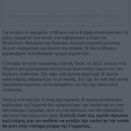
Η δημοσίευση κοινοποιήθηκε από το χρήστη SPK – Stiftung Preußischer Kulturbesitz (@spkberlin)
Για να γίνει το πορτρέτο, η Μέρκελ και ο Κεϊράς συναντιούνταν επί
μήνες κρυφά σε ένα ατελιέ στο κυβερνητικό κέντρο του
Βερολίνου. Μιλούσαν για διάφορα, άκουγαν κλασική μουσική,
άλλοτε συζητούσαν και άλλοτε σιωπούσαν. Η ίδια η Μέρκελ
χαρακτήρισε τη διαδικασία «μικρή περιπέτεια».
Ο Κεϊράς δεν ήταν προφανής επιλογή. Όταν, το 2022, έστειλε στη
Μέρκελ μια χειρόγραφη επιστολή με φωτοτυπίες έργων του, δεν
περίμενε απάντηση. Την πήρε τρία χρόνια αργότερα. Η πρώην
καγκελάριος, σύμφωνα με το ρεπορτάζ, δεν είχε δει καν από κοντά
πρωτότυπα έργα του, αλλά αποφάσισε ότι της είχε κάνει καλή
εντύπωση.
Αυτή η επιλογή έχει τη δική της σημασία. Η πρώτη γυναίκα που
κυβέρνησε τη Γερμανία δεν εμπιστεύτηκε την εικόνα της σε έναν
ήδη διάσημο ζωγράφο, ούτε σε ένα πρόσωπο που θα εξασφάλιζε
από μόνο του κύρος στο έργο.
Επέλεξε έναν νέο, σχεδόν άγνωστο
καλλιτέχνη, και του ανέθεσε να φτιάξει την εικόνα με την οποία
θα μπει στην επίσημη μνήμη της Γερμανίας.