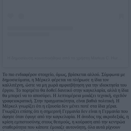
Η δημοσίευση κοινοποιήθηκε από το χρήστη Markus C. Hurek (@menschundlicht)
Το πιο ενδιαφέρον στοιχείο, όμως, βρίσκεται αλλού. Σύμφωνα με
δημοσιεύματα, η Μέρκελ φέρεται να πλήρωσε η ίδια τον
καλλιτέχνη, ώστε να μη χωρά αμφισβήτηση για την ιδιοκτησία του
έργου. Το πορτρέτο θα δοθεί δανεικό στην καγκελαρία, αλλά η ίδια
θα μπορεί να το αποσύρει. Η λεπτομέρεια μοιάζει τεχνική, σχεδόν
γραφειοκρατική. Στην πραγματικότητα, είναι βαθιά πολιτική. Η
Μέρκελ γνωρίζει ότι η εξουσία δεν μένει ποτέ στα ίδια χέρια.
Γνωρίζει επίσης ότι η σημερινή Γερμανία δεν είναι η Γερμανία που
άφησε όταν έφυγε από την καγκελαρία. Η άνοδος της ακροδεξιάς, η
κρίση εμπιστοσύνης στους θεσμούς, η κούραση από την κεντρώα
σταθερότητα που κάποτε έμοιαζε αυτονόητη, όλα αυτά ρίχνουν