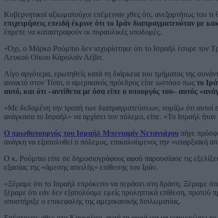
Κυβερνητικοί αξιωματούχοι επέμειναν χθες ότι, ανεξαρτήτως του τι 
επιχειρήσεις επειδή έκρινε ότι το Ιράν διαπραγματευόταν με κ
έπρεπε να καταστραφούν οι πυραυλικές υποδομές.
«Όχι, ο Μάρκο Ρούμπιο δεν ισχυρίστηκε ότι το Ισραήλ έσυρε τον Τ
Λευκού Οίκου Κάρολαϊν Λέβιτ.
Λίγο αργότερα, ερωτηθείς κατά τη διάρκεια του τμήματος της συνά
ανοικτό στον Τύπο, ο αμερικανός πρόεδρος είπε ωστόσο πως
το Ιρά
αυτό, και ότι –αντίθετα με όσα είπε ο υπουργός του– αυτός «αν
«Με δεδομένη την τροπή των διαπραγματεύσεων, νομίζω ότι αυτοί επ
ανάγκασα το Ισραήλ» να αρχίσει τον πόλεμο, είπε. «Το Ισραήλ ήταν 
Ο πρωθυπουργός του Ισραήλ Μπενιαμίν Νετανιάχου
πήγε πρόσφα
ανάγκη να εξαπολυθεί ο πόλεμος, επικαλούμενος την «υπαρξιακή απε
Ο κ. Ρούμπιο είπε σε δημοσιογράφους αφού παρουσίασε τις εξελίξ
εξαιτίας της «άμεσης απειλής» επίθεσης του Ιράν.
«Ξέραμε ότι το Ισραήλ επρόκειτο να περάσει στη δράση. Ξέραμε ότι
ξέραμε ότι εάν δεν εξαπολύαμε εμείς προληπτικά επίθεση, προτού 
υποστήριξε ο επικεφαλής της αμερικανικής διπλωματίας.
Επέστρεψε χθες στο Κογκρέσο, αυτή τη φορά για να ενημερώσει το