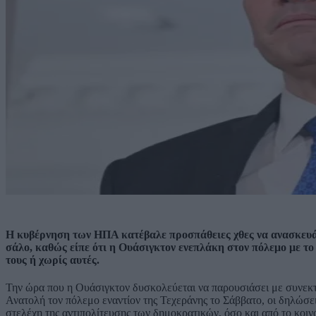
Η κυβέρνηση των ΗΠΑ κατέβαλε προσπάθειες χθες να ανασκευά
σάλο, καθώς είπε ότι η Ουάσιγκτον ενεπλάκη στον πόλεμο με το 
τους ή χωρίς αυτές.
Την ώρα που η Ουάσιγκτον δυσκολεύεται να παρουσιάσει με συνεκτ
Ανατολή τον πόλεμο εναντίον της Τεχεράνης το Σάββατο, οι δηλώσε
στελέχη της αντιπολίτευσης των δημοκρατικών, όσο και από το κο