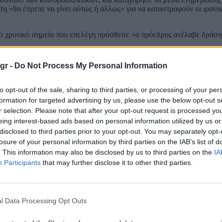
ση «θα έπρεπε να γίνει ούτως ή άλλως» για να καταστραφούν οι ιρανι
ά το χρονικό σημείο που επελέγη πρόσθεσε «ο πρόεδρος ανέλαβε δράση
μ Κότον, επικεφαλής επιτροπής αρμόδιας για τις υπηρεσίες πληροφ
gr -
Do Not Process My Personal Information
ουθενά».
αντεγκλήσεων για τη νομιμότητα –ή μη– του πολέμου που εξαπέλυσε 
to opt-out of the sale, sharing to third parties, or processing of your per
formation for targeted advertising by us, please use the below opt-out s
r selection. Please note that after your opt-out request is processed y
νοπλης σύρραξης χωρίς έγκριση του Κογκρέσου και σαφή στρατηγική 
θεσε τις αμερικανικές (ένοπλες) δυνάμεις σε κίνδυνο επιμένοντας να ε
eing interest-based ads based on personal information utilized by us or
disclosed to third parties prior to your opt-out. You may separately opt-
losure of your personal information by third parties on the IAB’s list of
ake America Great Again, «ας ξαναδώσουμε στην Αμερική το μεγαλεί
. This information may also be disclosed by us to third parties on the
IA
δεν είμαστε έθνος που διχάζεται στη δεξιά και στην αριστερά, αλλά
Participants
that may further disclose it to other third parties.
ια λογαριασμό του Ισραήλ κι αυτούς που απλά θέλουν ειρήνη και να 
οκτώ μήνες πριν από τις ενδιάμεσες εκλογές στις ΗΠΑ.
μπ προσέλκυσε μορφές και μερίδα της αμερικανικής δεξιάς με την απ
κό.
l Data Processing Opt Outs
σει σχέδια ψηφισμάτων για να περιοριστούν κάπως οι εξουσίες του π