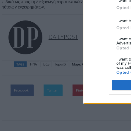
I want t
ειδικά ως προς τη διεξαγωγή στρατιωτικών επιχειρήσεων, αλλά η ρε
τέτοιων εγχειρημάτων.
Opted 
I want t
Opted 
DAILYPOST
I want 
Advertis
Opted 
I want t
of my P
TAGS
ΗΠΑ
Ιράν
Ισραήλ
Μαρκ Ρούμπιο
was col
Opted 
Facebook
Twitter
Pinterest
WhatsApp