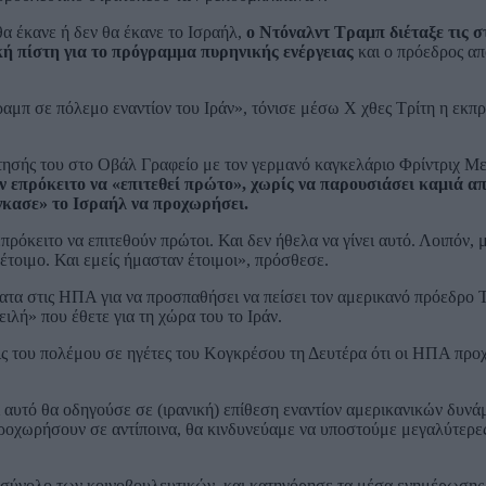
θα έκανε ή δεν θα έκανε το Ισραήλ,
ο Ντόναλντ Τραμπ διέταξε τις σ
ακή πίστη για το πρόγραμμα πυρηνικής ενέργειας
και ο πρόεδρος α
ραμπ σε πόλεμο εναντίον του Ιράν», τόνισε μέσω X χθες Τρίτη η εκπ
ντησής του στο Οβάλ Γραφείο με τον γερμανό καγκελάριο Φρίντριχ Με
ν επρόκειτο να «επιτεθεί πρώτο», χωρίς να παρουσιάσει καμιά απ
άγκασε» το Ισραήλ να προχωρήσει.
ρόκειτο να επιτεθούν πρώτοι. Και δεν ήθελα να γίνει αυτό. Λοιπόν, 
έτοιμο. Και εμείς ήμασταν έτοιμοι», πρόσθεσε.
τα στις ΗΠΑ για να προσπαθήσει να πείσει τον αμερικανό πρόεδρο Τ
ιλή» που έθετε για τη χώρα του το Ιράν.
εις του πολέμου σε ηγέτες του Κογκρέσου τη Δευτέρα ότι οι ΗΠΑ πρ
 αυτό θα οδηγούσε σε (ιρανική) επίθεση εναντίον αμερικανικών δυνά
προχωρήσουν σε αντίποινα, θα κινδυνεύαμε να υποστούμε μεγαλύτερε
 σύνολο των κοινοβουλευτικών, και κατηγόρησε τα μέσα ενημέρωσης