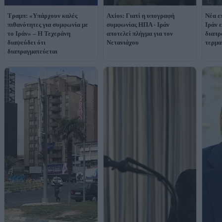
Τραμπ: «Υπάρχουν καλές
Axios: Γιατί η υπογραφή
Νέα ε
πιθανότητες για συμφωνία με
συμφωνίας ΗΠΑ - Ιράν
Ιράν 
το Ιράν» – Η Τεχεράνη
αποτελεί πλήγμα για τον
διαπρ
διαψεύδει ότι
Νετανιάχου
τερμα
διαπραγματεύεται