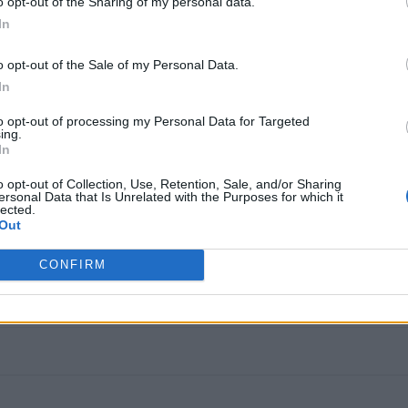
o opt-out of the Sharing of my personal data.
πουμπλικανική πλειοψηφία πιθανότατα θα αποτρέψει κάθε πιθανότητα 
In
o opt-out of the Sale of my Personal Data.
In
to opt-out of processing my Personal Data for Targeted
ing.
In
o opt-out of Collection, Use, Retention, Sale, and/or Sharing
ersonal Data that Is Unrelated with the Purposes for which it
lected.
Out
CONFIRM