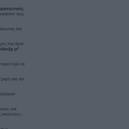
τρατιωτικές
ποφάσισε πως
ρόσωπος του
ρτς που ήταν
όδειξη γι’
μπορεί εγώ να
ραμπ για την
οχώρησαν
μεων, και
ς απώλειες»,
 πως