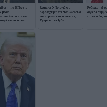
πίθεση των ΗΠΑ στο
Reuters: Ο Νετανιάχου
Ρούμπιο: «Ίσω
εν μέσω
παραδέχτηκε ότι δυσκολεύεται
σήμερα συμφω
αγματεύσεων για τον
να επηρεάσει τις αποφάσεις
για το τέλος τ
τισμό του πολέμου
Τραμπ για το Ιράν