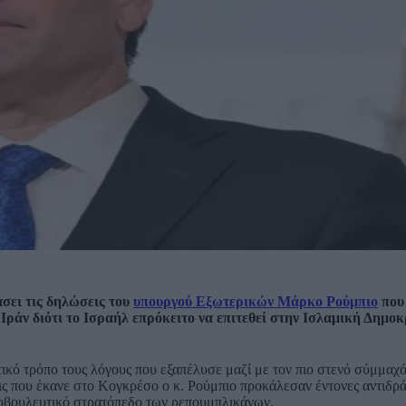
σει τις δηλώσεις του
υπουργού Εξωτερικών Μάρκο Ρούμπιο
που
Ιράν διότι το Ισραήλ επρόκειτο να επιτεθεί στην Ισλαμική Δημοκ
ικό τρόπο τους λόγους που εξαπέλυσε μαζί με τον πιο στενό σύμμαχ
ις που έκανε στο Κογκρέσο ο κ. Ρούμπιο προκάλεσαν έντονες αντιδρά
ινοβουλευτικό στρατόπεδο των ρεπουμπλικάνων.