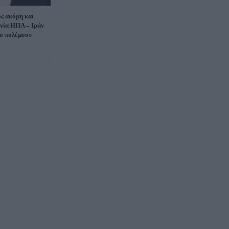
ς ακόμη και
νία ΗΠΑ – Ιράν
ου πολέμου»