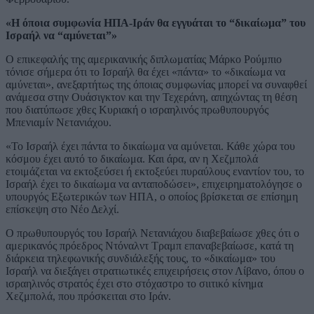
«Η όποια συμφωνία ΗΠΑ-Ιράν θα εγγυάται το “δικαίωμα” του
Ισραήλ να “αμύνεται”»
Ο επικεφαλής της αμερικανικής διπλωματίας Μάρκο Ρούμπιο
τόνισε σήμερα ότι το Ισραήλ θα έχει «πάντα» το «δικαίωμα να
αμύνεται», ανεξαρτήτως της όποιας συμφωνίας μπορεί να συναφθεί
ανάμεσα στην Ουάσιγκτον και την Τεχεράνη, απηχώντας τη θέση
που διατύπωσε χθες Κυριακή ο ισραηλινός πρωθυπουργός
Μπενιαμίν Νετανιάχου.
«Το Ισραήλ έχει πάντα το δικαίωμα να αμύνεται. Κάθε χώρα του
κόσμου έχει αυτό το δικαίωμα. Και άρα, αν η Χεζμπολά
ετοιμάζεται να εκτοξεύσει ή εκτοξεύει πυραύλους εναντίον του, το
Ισραήλ έχει το δικαίωμα να ανταποδώσει», επιχειρηματολόγησε ο
υπουργός Εξωτερικών των ΗΠΑ, ο οποίος βρίσκεται σε επίσημη
επίσκεψη στο Νέο Δελχί.
Ο πρωθυπουργός του Ισραήλ Νετανιάχου διαβεβαίωσε χθες ότι ο
αμερικανός πρόεδρος Ντόναλντ Τραμπ επαναβεβαίωσε, κατά τη
διάρκεια τηλεφωνικής συνδιάλεξής τους, το «δικαίωμα» του
Ισραήλ να διεξάγει στρατιωτικές επιχειρήσεις στον Λίβανο, όπου ο
ισραηλινός στρατός έχει στο στόχαστρο το σιιτικό κίνημα
Χεζμπολά, που πρόσκειται στο Ιράν.