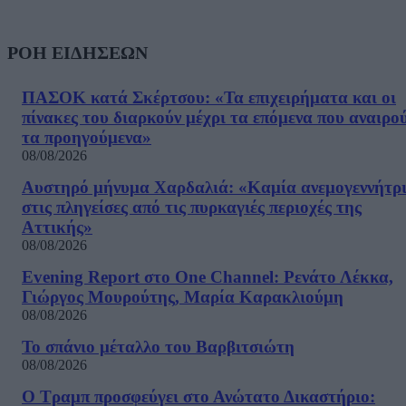
ΡΟΗ ΕΙΔΗΣΕΩΝ
ΠΑΣΟΚ κατά Σκέρτσου: «Τα επιχειρήματα και οι
πίνακες του διαρκούν μέχρι τα επόμενα που αναιρο
τα προηγούμενα»
08/08/2026
Αυστηρό μήνυμα Χαρδαλιά: «Καμία ανεμογεννήτρ
στις πληγείσες από τις πυρκαγιές περιοχές της
Αττικής»
08/08/2026
Evening Report στο One Channel: Ρενάτο Λέκκα,
Γιώργος Μουρούτης, Μαρία Καρακλιούμη
08/08/2026
Το σπάνιο μέταλλο του Βαρβιτσιώτη
08/08/2026
Ο Τραμπ προσφεύγει στο Ανώτατο Δικαστήριο: