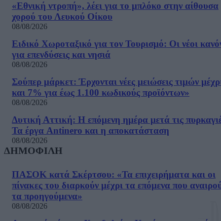
«Εθνική ντροπή», λέει για το μπλόκο στην αίθουσα
χορού του Λευκού Οίκου
08/08/2026
Ειδικό Χωροταξικό για τον Τουρισμό: Οι νέοι κανό
για επενδύσεις και νησιά
08/08/2026
Σούπερ μάρκετ: Έρχονται νέες μειώσεις τιμών μέχρ
και 7% για έως 1.100 κωδικούς προϊόντων»
08/08/2026
Δυτική Αττική: Η επόμενη ημέρα μετά τις πυρκαγιέ
Τα έργα Antinero και η αποκατάσταση
08/08/2026
ΔΗΜΟΦΙΛΗ
ΠΑΣΟΚ κατά Σκέρτσου: «Τα επιχειρήματα και οι
πίνακες του διαρκούν μέχρι τα επόμενα που αναιρο
τα προηγούμενα»
08/08/2026