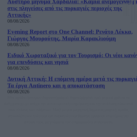
Αυστηρό μήνυμα Χαρδαλιά: «Καμία ανεμογεννήτρ
στις πληγείσες από τις πυρκαγιές περιοχές της
Αττικής»
08/08/2026
Evening Report στο One Channel: Ρενάτο Λέκκα,
Γιώργος Μουρούτης, Μαρία Καρακλιούμη
08/08/2026
Ειδικό Χωροταξικό για τον Τουρισμό: Οι νέοι κανό
για επενδύσεις και νησιά
08/08/2026
Δυτική Αττική: Η επόμενη ημέρα μετά τις πυρκαγιέ
Τα έργα Antinero και η αποκατάσταση
08/08/2026
Μία ομάδα έμπειρων δημοσιογράφων δημιούργησαν πριν μερικά χρόνια το
dailypost.gr, με στόχο την αντικειμενική ενημέρωση και την ανάλυση πίσω από
τους τίτλους των ειδήσεων. Μαζί με μια μαχητική δημοσιογραφική ομάδα,
αποκαλύπτουν πολιτικά και παραπολιτικά θέματα, γράφουν επωνύμως την
άποψη τους, με γνώμονα τον ενημερωμένο αναγνώστη.