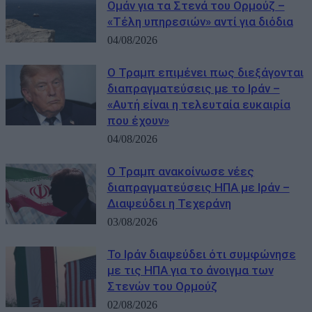
Ομάν για τα Στενά του Ορμούζ –
«Τέλη υπηρεσιών» αντί για διόδια
04/08/2026
Ο Τραμπ επιμένει πως διεξάγονται
διαπραγματεύσεις με το Ιράν –
«Αυτή είναι η τελευταία ευκαιρία
που έχουν»
04/08/2026
Ο Τραμπ ανακοίνωσε νέες
διαπραγματεύσεις ΗΠΑ με Ιράν –
Διαψεύδει η Τεχεράνη
03/08/2026
Το Ιράν διαψεύδει ότι συμφώνησε
με τις ΗΠΑ για το άνοιγμα των
Στενών του Ορμούζ
02/08/2026