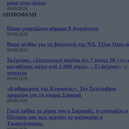
μέρα στην άλλη»
09/08/2026
ΔΗΜΟΦΙΛΗ
Ποιοι γιορτάζουν σήμερα 9 Αυγούστου
09/08/2026
Βαρύ πένθος για τη βουλευτή της ΝΔ, Τζίνα Οικον
09/08/2026
Σκέρτσος: «Στατιστική παγίδα ότι 7 στους 10 έχου
καταθέσεις κάτω από 1.000 ευρώ» – Τι δείχνουν τα
στοιχεία
09/08/2026
«Καθημερινή της Κυριακής»: Τον Σεπτέμβριο
πρεμιέρα για το κόμμα Σαμαρά
09/08/2026
Γιατί τρίβει τα χέρια του ο Σαμαράς, τι ετοιμάζει ο
Πλεύρης και πώς περνάει το καλοκαίρι ο
Τριαντόπουλος