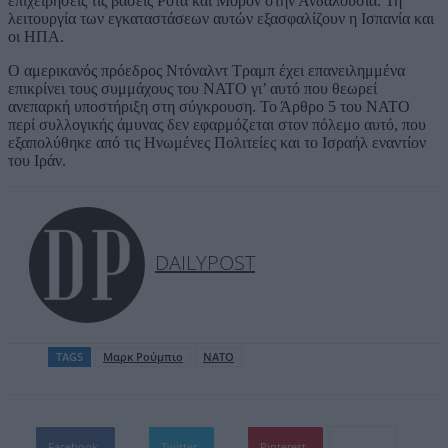
επιχειρήσεις τις βάσεις Ρότα και Μορόν στην Ανδαλουσία. Τη
λειτουργία των εγκαταστάσεων αυτών εξασφαλίζουν η Ισπανία και
οι ΗΠΑ.
Ο αμερικανός πρόεδρος Ντόναλντ Τραμπ έχει επανειλημμένα
επικρίνει τους συμμάχους του ΝΑΤΟ γι’ αυτό που θεωρεί
ανεπαρκή υποστήριξη στη σύγκρουση. Το Άρθρο 5 του ΝΑΤΟ
περί συλλογικής άμυνας δεν εφαρμόζεται στον πόλεμο αυτό, που
εξαπολύθηκε από τις Ηνωμένες Πολιτείες και το Ισραήλ εναντίον
του Ιράν.
DAILYPOST
TAGS
Μαρκ Ρούμπιο
ΝΑΤΟ
Facebook
Twitter
Pinterest