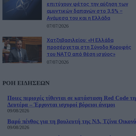
επιτύχουν φέτος την αύξηση των
αμυντικών δαπανών στο 3,5% –
Ανάμεσα του και η Ελλάδα
07/07/2026
Χατζηβασιλείου: «Η Ελλάδα
προσέρχεται στη Σύνοδο Κορυφής
του ΝΑΤΟ από θέση ισχύος»
07/07/2026
ΡΟΗ ΕΙΔΗΣΕΩΝ
Ποιες περιοχές τίθενται σε κατάσταση Red Code τη
Δευτέρα – Έρχονται ισχυροί βόρειοι άνεμοι
09/08/2026
Βαρύ πένθος για τη βουλευτή της ΝΔ, Τζίνα Οικον
09/08/2026