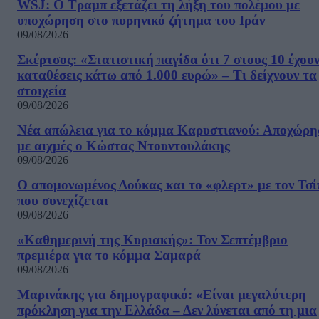
WSJ: Ο Τραμπ εξετάζει τη λήξη του πολέμου με
υποχώρηση στο πυρηνικό ζήτημα του Ιράν
09/08/2026
Σκέρτσος: «Στατιστική παγίδα ότι 7 στους 10 έχου
καταθέσεις κάτω από 1.000 ευρώ» – Τι δείχνουν τα
στοιχεία
09/08/2026
Νέα απώλεια για το κόμμα Καρυστιανού: Αποχώρη
με αιχμές ο Κώστας Ντουντουλάκης
09/08/2026
Ο απομονωμένος Δούκας και το «φλερτ» με τον Τσ
που συνεχίζεται
09/08/2026
«Καθημερινή της Κυριακής»: Τον Σεπτέμβριο
πρεμιέρα για το κόμμα Σαμαρά
09/08/2026
Μαρινάκης για δημογραφικό: «Είναι μεγαλύτερη
πρόκληση για την Ελλάδα – Δεν λύνεται από τη μια