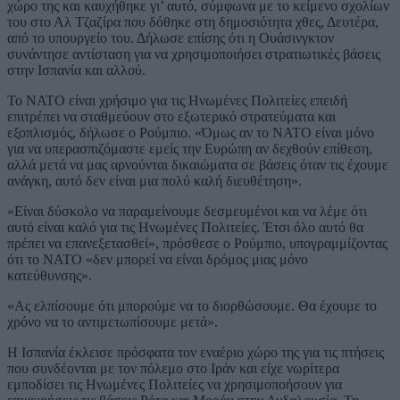
χώρο της και καυχήθηκε γι’ αυτό, σύμφωνα με το κείμενο σχολίων
του στο Αλ Τζαζίρα που δόθηκε στη δημοσιότητα χθες, Δευτέρα,
από το υπουργείο του. Δήλωσε επίσης ότι η Ουάσινγκτον
συνάντησε αντίσταση για να χρησιμοποιήσει στρατιωτικές βάσεις
στην Ισπανία και αλλού.
Το ΝΑΤΟ είναι χρήσιμο για τις Ηνωμένες Πολιτείες επειδή
επιτρέπει να σταθμεύουν στο εξωτερικό στρατεύματα και
εξοπλισμός, δήλωσε ο Ρούμπιο. «Όμως αν το ΝΑΤΟ είναι μόνο
για να υπερασπιζόμαστε εμείς την Ευρώπη αν δεχθούν επίθεση,
αλλά μετά να μας αρνούνται δικαιώματα σε βάσεις όταν τις έχουμε
ανάγκη, αυτό δεν είναι μια πολύ καλή διευθέτηση».
«Είναι δύσκολο να παραμείνουμε δεσμευμένοι και να λέμε ότι
αυτό είναι καλό για τις Ηνωμένες Πολιτείες. Έτσι όλο αυτό θα
πρέπει να επανεξετασθεί», πρόσθεσε ο Ρούμπιο, υπογραμμίζοντας
ότι το ΝΑΤΟ «δεν μπορεί να είναι δρόμος μιας μόνο
κατεύθυνσης».
«Ας ελπίσουμε ότι μπορούμε να το διορθώσουμε. Θα έχουμε το
χρόνο να το αντιμετωπίσουμε μετά».
Η Ισπανία έκλεισε πρόσφατα τον εναέριο χώρο της για τις πτήσεις
που συνδέονται με τον πόλεμο στο Ιράν και είχε νωρίτερα
εμποδίσει τις Ηνωμένες Πολιτείες να χρησιμοποήσουν για