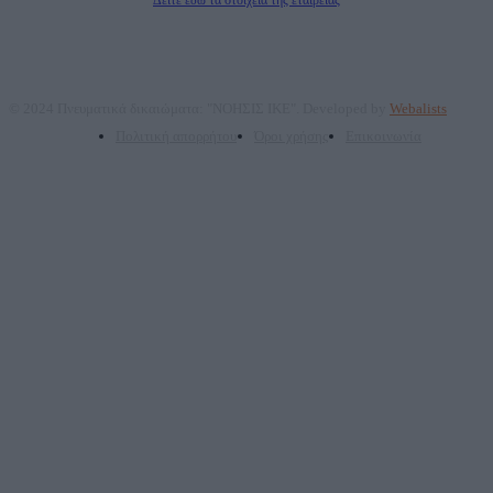
© 2024 Πνευματικά δικαιώματα: "ΝΟΗΣΙΣ ΙΚΕ". Developed by
Webalists
Πολιτική απορρήτου
Όροι χρήσης
Επικοινωνία