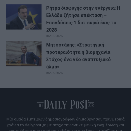
Ρήτρα διαφυγής στην ενέργεια: Η
Ελλάδα ζήτησε επέκταση –
Επενδύσεις 1 δισ. ευρώ έως το
2028
06/08/2026
Μητσοτάκης: «Στρατηγική
προτεραιότητα η βιομηχανία –
Στόχος ένα νέο αναπτυξιακό
άλμα»
06/08/2026
Μία ομάδα έμπειρων δημοσιογράφων δημιούργησαν πριν μερικά
χρόνια το dailypost.gr, με στόχο την αντικειμενική ενημέρωση και
την ανάλυση πίσω από τους τίτλους των ειδήσεων. Μαζί με μια