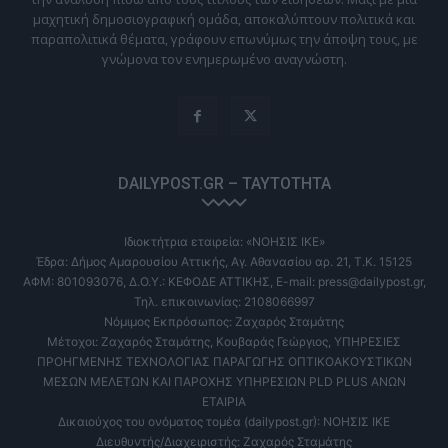
μαχητική δημοσιογραφική ομάδα, αποκαλύπτουν πολιτικά και
παραπολιτικά θέματα, γράφουν επωνύμως την άποψη τους, με
γνώμονα τον ενημερωμένο αναγνώστη.
DAILYPOST.GR – ΤΑΥΤΌΤΗΤΑ
Ιδιοκτήτρια εταιρεία: «ΝΟΗΣΙΣ ΙΚΕ»
Έδρα: Δήμος Αμαρουσίου Αττικής, Αγ. Αθανασίου αρ. 21, Τ.Κ. 15125
ΑΦΜ: 801093076, Δ.Ο.Υ.: ΚΕΦΟΔΕ ΑΤΤΙΚΗΣ, E-mail: press@dailypost.gr,
Τηλ. επικοινωνίας: 2108066997
Νόμιμος Εκπρόσωπος: Ζαχαρός Σταμάτης
Μέτοχοι: Ζαχαρός Σταμάτης, Κουβαράς Γεώργιος, ΥΠΗΡΕΣΙΕΣ
ΠΡΟΗΓΜΕΝΗΣ ΤΕΧΝΟΛΟΓΙΑΣ ΠΑΡΑΓΩΓΗΣ ΟΠΤΙΚΟΑΚΟΥΣΤΙΚΩΝ
ΜΕΣΩΝ ΜΕΛΕΤΩΝ ΚΑΙ ΠΑΡΟΧΗΣ ΥΠΗΡΕΣΙΩΝ PLD PLUS ΑΝΩΝ
ΕΤΑΙΡΙΑ
Δικαιούχος του ονόματος τομέα (dailypost.gr): ΝΟΗΣΙΣ ΙΚΕ
Διευθυντής/Διαχειριστής: Ζαχαρός Σταμάτης