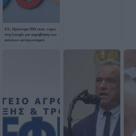
ΕΕ: Πρόστιμο 890 εκατ. ευρώ
στη Google για παραβίαση των
κανόνων ανταγωνισμού