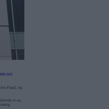
αση των
ίου Fluad, της
άζοντάς το ως
ωπαϊκής