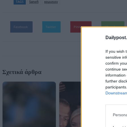
TAGS
Sanofi
κομισιον
Facebook
Twitter
Pinterest
WhatsApp
Dailypost.
If you wish 
sensitive in
confirm you
continue se
Σχετικά άρθρα
information 
further disc
participants
Downstream 
Persona