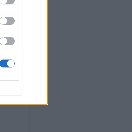
 της Κομισιόν η
ται «καμπάνα»