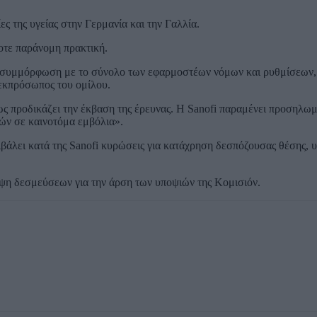
ς της υγείας στην Γερμανία και την Γαλλία.
οτε παράνομη πρακτική.
λήρη συμμόρφωση με το σύνολο των εφαρμοστέων νόμων και ρυθμίσεων,
εκπρόσωπος του ομίλου.
ως προδικάζει την έκβαση της έρευνας. Η Sanofi παραμένει προσηλω
ών σε καινοτόμα εμβόλια».
ιβάλει κατά της Sanofi κυρώσεις για κατάχρηση δεσπόζουσας θέσης, 
άληψη δεσμεύσεων για την άρση των υποψιών της Κομισιόν.