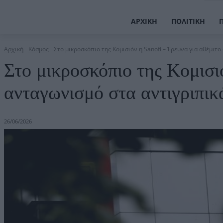
ΑΡΧΙΚΉ
ΠΟΛΙΤΙΚΉ
Αρχική
Κόσμος
Στο μικροσκόπιο της Κομισιόν η Sanofi – Έρευνα για αθέμιτο
Στο μικροσκόπιο της Κομισι
ανταγωνισμό στα αντιγριπικ
26/06/2026