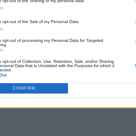
o opt-out of the Sharing of my personal data.
In
o opt-out of the Sale of my Personal Data.
In
to opt-out of processing my Personal Data for Targeted
ing.
In
o opt-out of Collection, Use, Retention, Sale, and/or Sharing
ersonal Data that Is Unrelated with the Purposes for which it
lected.
Out
 Χιλιάδες πλαστά
Γιατί στις ευρωπαϊκές πτήσεις
Στο στόχαστρο
λακτικά με γνωστό
τα αεροπλάνα αναχωρούν με
Google – Έρχε
CONFIRM
 πωλούνταν στην
τις μισές θέσεις κενές
μαμούθ
η – Εξαρθρώθηκε το
ωμα