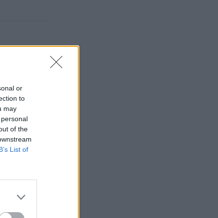
sonal or
ection to
ou may
 personal
out of the
 downstream
B’s List of