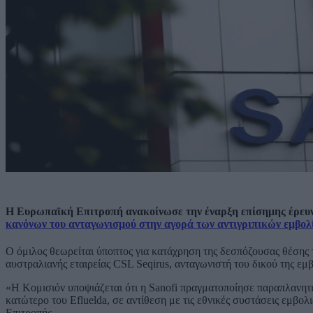
Η Ευρωπαϊκή Επιτροπή ανακοίνωσε την έναρξη επίσημης έρευν
κανόνων του ανταγωνισμού στην αγορά των αντιγριπικών εμβολ
Ο όμιλος θεωρείται ύποπτος για κατάχρηση της δεσπόζουσας θέσης
αυστραλιανής εταιρείας CSL Seqirus, ανταγωνιστή του δικού της εμβ
«Η Κομισιόν υποψιάζεται ότι η Sanofi πραγματοποίησε παραπλανητ
κατώτερο του Efluelda, σε αντίθεση με τις εθνικές συστάσεις εμ
Επιτροπής.