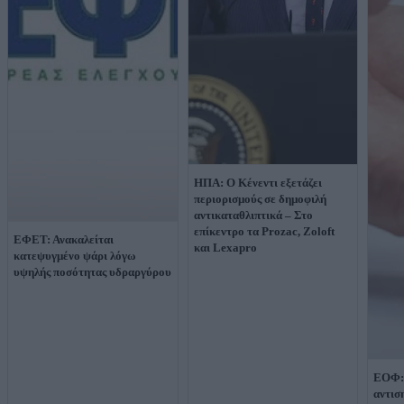
ΗΠΑ: O Κένεντι εξετάζει
περιορισμούς σε δημοφιλή
αντικαταθλιπτικά – Στο
επίκεντρο τα Prozac, Zoloft
ΕΦΕΤ: Ανακαλείται
και Lexapro
κατεψυγμένο ψάρι λόγω
υψηλής ποσότητας υδραργύρου
ΕΟΦ:
αντισ