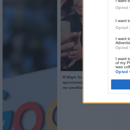
I want t
Opted 
I want t
Opted 
I want 
Advertis
Opted 
I want t
of my P
was col
Opted 
Η Μαρίν Λεπέν ξεκινά την
OLAF:
προεκλογική εκστρατεία παρά
προφυ
την καταδίκη της
brand
Ευρώπ
κύκλ