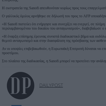
Η εκστρατεία της Sanofi απευθυνόταν κυρίως προς τους επαγγελματίε
Ο γαλλικός όμιλος αρνήθηκε σε δήλωσή του προς το AFP οποιαδήπ
«Η Sanofi πιστεύει ότι ενήργησε και συνεχίζει να ενεργεί, σε π
περιλαμβανομένου του δικαίου του ανταγωνισμού», διαβεβαίωσε ο 
«Η έναρξη επίσημης έρευνας συνιστά διαδικαστικό βήμα και ουδόλ
θεμιτό ανταγωνισμό και στην διασφάλιση της πρόσβασης των ασθεν
Αν οι υποψίες επιβεβαιωθούν, η Ευρωπαϊκή Επιτροπή δύναται να επ
προστίμου.
Στο πλαίσιο της διαδικασίας, η Sanofi μπορεί να προτείνει την αν
DAILYPOST