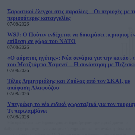
Σαρωτικοί έλεγχοι στις παραλίες – Οι περιοχές με τ
περισσότερες καταγγελίες
07/08/2026
WSJ: Ο Πούτιν ενδέχεται να δοκιμάσει περιορισμέ
επίθεση σε χώρα του ΝΑΤΟ
07/08/2026
«Ο αόρατος ηγέτης»: Νέα σενάρια για την κατάστ
του Μοτζτάμπα Χαμενεΐ – Η συνάντηση με Πεζεσκ
07/08/2026
Τέλος Δημητριάδης και Ζούλας από τον ΣΚΑΙ, με
απόφαση Αλαφούζου
07/08/2026
Υπεγράφη το νέο ειδικό χωροταξικό για τον τουρισ
Τι περιλαμβάνει
07/08/2026
Μία ομάδα έμπειρων δημοσιογράφων δημιούργησαν πριν μερικά χρόνια το
dailypost.gr, με στόχο την αντικειμενική ενημέρωση και την ανάλυση πίσω από
τους τίτλους των ειδήσεων. Μαζί με μια μαχητική δημοσιογραφική ομάδα,