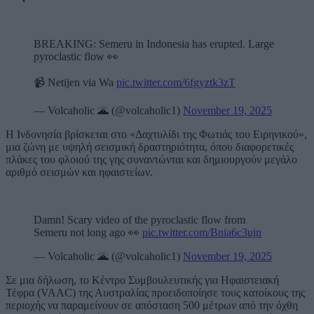
BREAKING: Semeru in Indonesia has erupted. Large
pyroclastic flow 👀
📹 Netijen via Wa
pic.twitter.com/6fgyztk3zT
— Volcaholic 🌋 (@volcaholic1)
November 19, 2025
Η Ινδονησία βρίσκεται στο «Δαχτυλίδι της Φωτιάς του Ειρηνικού»,
μια ζώνη με υψηλή σεισμική δραστηριότητα, όπου διαφορετικές
πλάκες του φλοιού της γης συναντώνται και δημιουργούν μεγάλο
αριθμό σεισμών και ηφαιστείων.
Damn! Scary video of the pyroclastic flow from
Semeru not long ago 👀
pic.twitter.com/Bnia6c3ujn
— Volcaholic 🌋 (@volcaholic1)
November 19, 2025
Σε μια δήλωση, το Κέντρο Συμβουλευτικής για Ηφαιστειακή
Τέφρα (VAAC) της Αυστραλίας προειδοποίησε τους κατοίκους της
περιοχής να παραμείνουν σε απόσταση 500 μέτρων από την όχθη