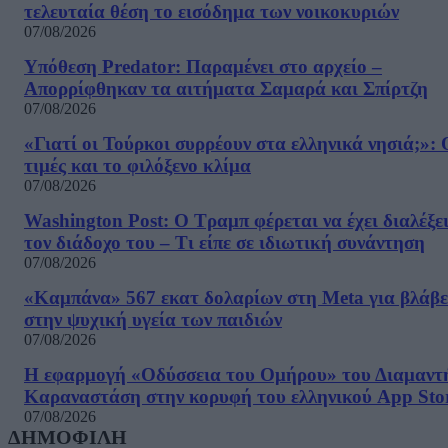
τελευταία θέση το εισόδημα των νοικοκυριών
07/08/2026
Υπόθεση Predator: Παραμένει στο αρχείο –
Απορρίφθηκαν τα αιτήματα Σαμαρά και Σπίρτζη
07/08/2026
«Γιατί οι Τούρκοι συρρέουν στα ελληνικά νησιά;»: 
τιμές και το φιλόξενο κλίμα
07/08/2026
Washington Post: Ο Τραμπ φέρεται να έχει διαλέξε
τον διάδοχο του – Τι είπε σε ιδιωτική συνάντηση
07/08/2026
«Καμπάνα» 567 εκατ δολαρίων στη Meta για βλάβε
στην ψυχική υγεία των παιδιών
07/08/2026
Η εφαρμογή «Οδύσσεια του Ομήρου» του Διαμαντ
Καραναστάση στην κορυφή του ελληνικού App Sto
07/08/2026
ΔΗΜΟΦΙΛΗ