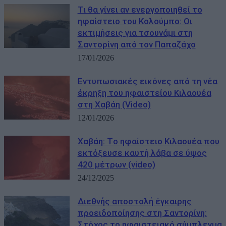
Τι θα γίνει αν ενεργοποιηθεί το
ηφαίστειο του Κολούμπο: Οι
εκτιμήσεις για τσουνάμι στη
Σαντορίνη από τον Παπαζάχο
17/01/2026
Εντυπωσιακές εικόνες από τη νέα
έκρηξη του ηφαιστείου Κιλαουέα
στη Χαβάη (Video)
12/01/2026
Χαβάη: Tο ηφαίστειο Κιλαουέα που
εκτόξευσε καυτή λάβα σε ύψος
420 μέτρων (video)
24/12/2025
Διεθνής αποστολή έγκαιρης
προειδοποίησης στη Σαντορίνη:
Στόχος το ηφαιστειακό σύμπλεγμα