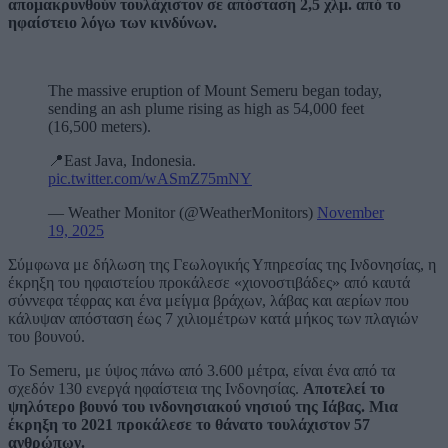
απομακρυνθούν τουλάχιστον σε απόσταση 2,5 χλμ. από το
ηφαίστειο λόγω των κινδύνων.
The massive eruption of Mount Semeru began today,
sending an ash plume rising as high as 54,000 feet
(16,500 meters).
📍East Java, Indonesia.
pic.twitter.com/wASmZ75mNY
— Weather Monitor (@WeatherMonitors)
November
19, 2025
Σύμφωνα με δήλωση της Γεωλογικής Υπηρεσίας της Ινδονησίας, η
έκρηξη του ηφαιστείου προκάλεσε «χιονοστιβάδες» από καυτά
σύννεφα τέφρας και ένα μείγμα βράχων, λάβας και αερίων που
κάλυψαν απόσταση έως 7 χιλιομέτρων κατά μήκος των πλαγιών
του βουνού.
Το Semeru, με ύψος πάνω από 3.600 μέτρα, είναι ένα από τα
σχεδόν 130 ενεργά ηφαίστεια της Ινδονησίας.
Αποτελεί το
ψηλότερο βουνό του ινδονησιακού νησιού της Ιάβας. Μια
έκρηξη το 2021 προκάλεσε το θάνατο τουλάχιστον 57
ανθρώπων.