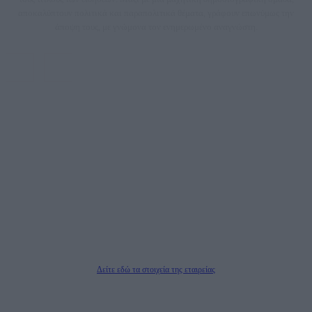
αποκαλύπτουν πολιτικά και παραπολιτικά θέματα, γράφουν επωνύμως την
άποψη τους, με γνώμονα τον ενημερωμένο αναγνώστη.
DAILYPOST.GR – ΤΑΥΤΌΤΗΤΑ
Ιδιοκτήτρια εταιρεία: «ΝΟΗΣΙΣ ΙΚΕ»
Έδρα: Δήμος Αμαρουσίου Αττικής, Αγ. Αθανασίου αρ. 21, Τ.Κ. 15125
ΑΦΜ: 801093076, Δ.Ο.Υ.: ΚΕΦΟΔΕ ΑΤΤΙΚΗΣ, E-mail: press@dailypost.gr, Τηλ.
επικοινωνίας: 2108066997
Νόμιμος Εκπρόσωπος: Ζαχαρός Σταμάτης
Μέτοχοι: Ζαχαρός Σταμάτης, Κουβαράς Γεώργιος, ΥΠΗΡΕΣΙΕΣ ΠΡΟΗΓΜΕΝΗΣ
ΤΕΧΝΟΛΟΓΙΑΣ ΠΑΡΑΓΩΓΗΣ ΟΠΤΙΚΟΑΚΟΥΣΤΙΚΩΝ ΜΕΣΩΝ ΜΕΛΕΤΩΝ ΚΑΙ
ΠΑΡΟΧΗΣ ΥΠΗΡΕΣΙΩΝ PLD PLUS ΑΝΩΝ ΕΤΑΙΡΙΑ
Δικαιούχος του ονόματος τομέα (dailypost.gr): ΝΟΗΣΙΣ ΙΚΕ
Διευθυντής/Διαχειριστής: Ζαχαρός Σταμάτης
Διευθυντής Σύνταξης: Ρενάτο Λέκκα
Δείτε εδώ τα στοιχεία της εταιρείας