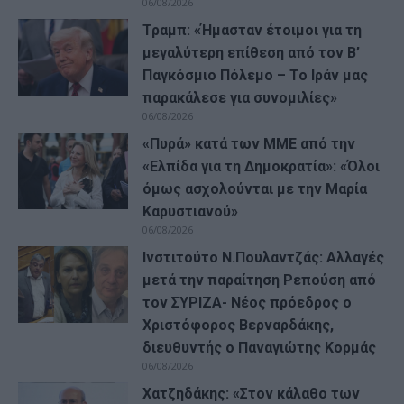
06/08/2026
Τραμπ: «Ήμασταν έτοιμοι για τη
μεγαλύτερη επίθεση από τον Β’
Παγκόσμιο Πόλεμο – Το Ιράν μας
παρακάλεσε για συνομιλίες»
06/08/2026
«Πυρά» κατά των ΜΜΕ από την
«Ελπίδα για τη Δημοκρατία»: «Όλοι
όμως ασχολούνται με την Μαρία
Καρυστιανού»
06/08/2026
Ινστιτούτο Ν.Πουλαντζάς: Αλλαγές
μετά την παραίτηση Ρεπούση από
τον ΣΥΡΙΖΑ- Νέος πρόεδρος ο
Χριστόφορος Βερναρδάκης,
διευθυντής ο Παναγιώτης Κορμάς
06/08/2026
Χατζηδάκης: «Στον κάλαθο των