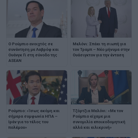
Μελόνι: Σπάει τη σιωπή για
Ο Ρούμπιο ανοιχτός σε
τον Τραμπ – Νέο μήνυμα στην
συνάντηση με Λαβρόφ και
Ουάσιγκτον για την ένταση
Ουάνγκ Γι στη σύνοδο της
ASEAN
Ρούμπιο: «Ίσως ακόμη και
Τζόρτζια Μελόνι: «Με τον
σήμερα συμφωνία ΗΠΑ –
Ρούμπιο είχαμε μια
Ιράν για το τέλος του
συνομιλία εποικοδομητική
πολέμου»
αλλά και ειλικρινή»