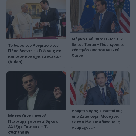
Μάρκο Ρούμπιο: Ο «Mr. Fix-
It» του Τραμπ - Πώς έγινε το
Το δώρο του Ρούμπιο στον
νέο πρόσωπο του Λευκού
Πάπα Λέοντα - «Τι δίνεις σε
Οίκου
κάποιον που έχει τα πάντα;»
(Video)
Ρούμπιο προς ευρωπαίους
Με τον Οικουμενικό
από Διάσκεψη Μονάχου:
Πατριάρχη συναντήθηκε ο
«Δεν θέλουμε αδύναμους
Αλέξης Τσίπρας – Τι
συμμάχους»
συζήτησαν