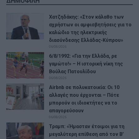
ΔΗΜΟΦΙΛΗ
Χατζηδάκης: «Στον κάλαθο των
αχρήστων οι αμφισβητήσεις για το
καλώδιο της ηλεκτρικής
διασύνδεσης Ελλάδας-Κύπρου»
06/08/2026
6/8/1992: «Για την Ελλάδα, ρε
γαμώτο!» – Η ιστορική νίκη της
Βούλας Πατουλίδου
06/08/2026
Airbnb σε πολυκατοικία: Οι 10
αλλαγές που έρχονται – Πότε
μπορούν οι ιδιοκτήτες να το
απαγορεύσουν
06/08/2026
Τραμπ: «Ήμασταν έτοιμοι για τη
μεγαλύτερη επίθεση από τον Β’