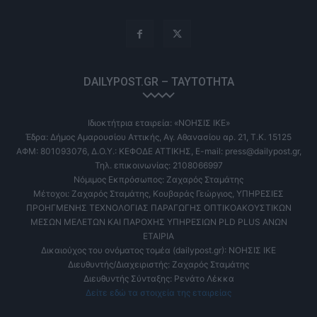
DAILYPOST.GR – ΤΑΥΤΌΤΗΤΑ
Ιδιοκτήτρια εταιρεία: «ΝΟΗΣΙΣ ΙΚΕ»
Έδρα: Δήμος Αμαρουσίου Αττικής, Αγ. Αθανασίου αρ. 21, Τ.Κ. 15125
ΑΦΜ: 801093076, Δ.Ο.Υ.: ΚΕΦΟΔΕ ΑΤΤΙΚΗΣ, E-mail: press@dailypost.gr,
Τηλ. επικοινωνίας: 2108066997
Νόμιμος Εκπρόσωπος: Ζαχαρός Σταμάτης
Μέτοχοι: Ζαχαρός Σταμάτης, Κουβαράς Γεώργιος, ΥΠΗΡΕΣΙΕΣ
ΠΡΟΗΓΜΕΝΗΣ ΤΕΧΝΟΛΟΓΙΑΣ ΠΑΡΑΓΩΓΗΣ ΟΠΤΙΚΟΑΚΟΥΣΤΙΚΩΝ
ΜΕΣΩΝ ΜΕΛΕΤΩΝ ΚΑΙ ΠΑΡΟΧΗΣ ΥΠΗΡΕΣΙΩΝ PLD PLUS ΑΝΩΝ
ΕΤΑΙΡΙΑ
Δικαιούχος του ονόματος τομέα (dailypost.gr): ΝΟΗΣΙΣ ΙΚΕ
Διευθυντής/Διαχειριστής: Ζαχαρός Σταμάτης
Διευθυντής Σύνταξης: Ρενάτο Λέκκα
Δείτε εδώ τα στοιχεία της εταιρείας