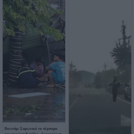
Βιετνάμ: Σαρωτικό το πέρασμα
του τυφώνα Κατζίκι - 3 νεκροί και