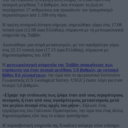
σεισμού μεγέθους 7,4 βαθμών, που στοίχισε τη ζωή σε
τουλάχιστον 17 ανθρώπους και προκάλεσε τον τραυματισμό
περισσότερων από 1.100 στη νήσο.
Η πρώτη σεισμική δόνηση σήμερα, σημειώθηκε γύρω στις 17.08
τοπική ώρα (12.08 ώρα Ελλάδας), σύμφωνα με τη μετεωρολογική
υπηρεσία της Ταϊβάν.
Ακολούθησε μια σειρά μετασεισμών, με τον σφοδρότερο γύρω
στις 22.15 τοπική ώρα (17.15 ώρα Ελλάδας), σύμφωνα με
δημοσιογράφους του AFP.
Η
μετεωρολογική υπηρεσία της Ταϊβάν ανακοίνωσε πως
επρόκειτο για έναν σεισμό μεγέθους 5,9 βαθμών, με εστιακό
βάθος 8,6 χιλιομέτρων
, την ώρα που το αμερικανικό Ινστιτούτο
Γεωφυσικής (US Geological Survey- USGC) έκανε λόγο για έναν
σεισμό 5,8 βαθμών.
«
Είχαμε την εντύπωση πως ζούμε έναν από τους ισχυρότερους
σεισμούς ή έναν από τους σφοδρότερους μετασεισμούς μετά
τον μεγάλο σεισμό στις αρχές του μήνα
», δήλωσε ένας
εργαζόμενος του Γαλλικού Πρακτορείου, την ώρα που ένας άλλος
δημοσιογράφος είπε πως το κτίριο τραντάχτηκε.
Η πυροσβεστική υπηρεσία της Χουάλιεν ανέφερε στον επίσημο