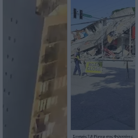
Σεισμός 7,8 Ρίχτερ στις Φιλιππίνες: