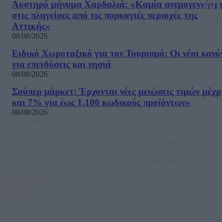
Αυστηρό μήνυμα Χαρδαλιά: «Καμία ανεμογεννήτρ
στις πληγείσες από τις πυρκαγιές περιοχές της
Αττικής»
08/08/2026
Ειδικό Χωροταξικό για τον Τουρισμό: Οι νέοι κανό
για επενδύσεις και νησιά
08/08/2026
Σούπερ μάρκετ: Έρχονται νέες μειώσεις τιμών μέχρ
και 7% για έως 1.100 κωδικούς προϊόντων»
08/08/2026
Μία ομάδα έμπειρων δημοσιογράφων δημιούργησαν πριν μερικά χρόνια το
dailypost.gr, με στόχο την αντικειμενική ενημέρωση και την ανάλυση πίσω από
τους τίτλους των ειδήσεων. Μαζί με μια μαχητική δημοσιογραφική ομάδα,
αποκαλύπτουν πολιτικά και παραπολιτικά θέματα, γράφουν επωνύμως την
άποψη τους, με γνώμονα τον ενημερωμένο αναγνώστη.