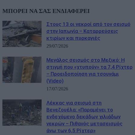
ΜΠΟΡΕΙ ΝΑ ΣΑΣ ΕΝΔΙΑΦΕΡΕΙ
Στους 13 οι νεκροί από τον σεισμό
στην Ιαπωνία – Καταρρεύσεις
κτιρίων και πυρκαγιές
29/07/2026
Μεγάλος σεισμός στο Μεξικό: Η
στιγμή που «χτυπούν» τα 7,4 Ρίχτερ
– Προειδοποίηση για τσουνάμι
(Video)
17/07/2026
Λέκκας για σεισμό στη
Βενεζουέλα: «Παραμένει το
ενδεχόμενο δεκάδων χιλιάδων
νεκρών – Πιθανός μετασεισμός
άνω των 6,5 Ρίχτερ»