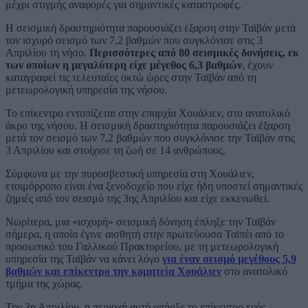
μέχρι στιγμής αναφορές για σημαντικές καταστροφές.
Η σεισμική δραστηριότητα παρουσιάζει έξαρση στην Ταϊβάν μετά
τον ισχυρό σεισμό των 7,2 βαθμών που συγκλόνισε στις 3
Απριλίου τη νήσο.
Περισσότερες από 80 σεισμικές δονήσεις, εκ
των οποίων η μεγαλύτερη είχε μέγεθος 6,3 βαθμών
, έχουν
καταγραφεί τις τελευταίες οκτώ ώρες στην Ταϊβάν από τη
μετεωρολογική υπηρεσία της νήσου.
Το επίκεντρο εντοπίζεται στην επαρχία Χουάλιεν, στο ανατολικό
άκρο της νήσου. Η σεισμική δραστηριότητα παρουσιάζει έξαρση
μετά τον σεισμό των 7,2 βαθμών που συγκλόνισε την Ταϊβάν στις
3 Απριλίου και στοίχισε τη ζωή σε 14 ανθρώπους.
Σύμφωνα με την πυροσβεστική υπηρεσία στη Χουάλιεν,
ετοιμόρροπο είναι ένα ξενοδοχείο που είχε ήδη υποστεί σημαντικές
ζημιές από τον σεισμό της 3ης Απριλίου και είχε εκκενωθεί.
Νωρίτερα, μια «ισχυρή» σεισμική δόνηση έπληξε την Ταϊβάν
σήμερα, η οποία έγινε αισθητή στην πρωτεύουσα Ταϊπέι από το
προσωπικό του Γαλλικού Πρακτορείου, με τη μετεωρολογική
υπηρεσία της Ταϊβάν να κάνει λόγο
για έναν σεισμό μεγέθους 5,9
βαθμών και επίκεντρο την κομητεία Χουάλιεν
στο ανατολικό
τμήμα της χώρας.
Την 3η Απριλίου, η περιοχή αυτή υπήρξε το επίκεντρο ενός