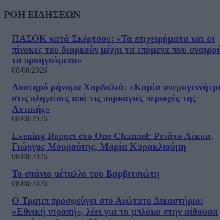
ΡΟΗ ΕΙΔΗΣΕΩΝ
ΠΑΣΟΚ κατά Σκέρτσου: «Τα επιχειρήματα και οι
πίνακες του διαρκούν μέχρι τα επόμενα που αναιρο
τα προηγούμενα»
08/08/2026
Αυστηρό μήνυμα Χαρδαλιά: «Καμία ανεμογεννήτρ
στις πληγείσες από τις πυρκαγιές περιοχές της
Αττικής»
08/08/2026
Evening Report στο One Channel: Ρενάτο Λέκκα,
Γιώργος Μουρούτης, Μαρία Καρακλιούμη
08/08/2026
Το σπάνιο μέταλλο του Βαρβιτσιώτη
08/08/2026
Ο Τραμπ προσφεύγει στο Ανώτατο Δικαστήριο:
«Εθνική ντροπή», λέει για το μπλόκο στην αίθουσα