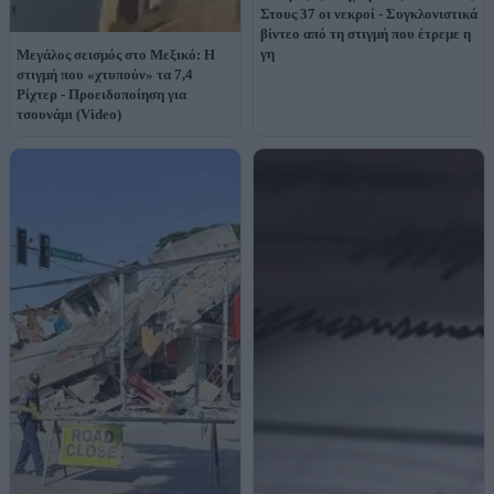
Στους 37 οι νεκροί - Συγκλονιστικά
βίντεο από τη στιγμή που έτρεμε η
γη
Μεγάλος σεισμός στο Μεξικό: Η
στιγμή που «χτυπούν» τα 7,4
Ρίχτερ - Προειδοποίηση για
τσουνάμι (Video)