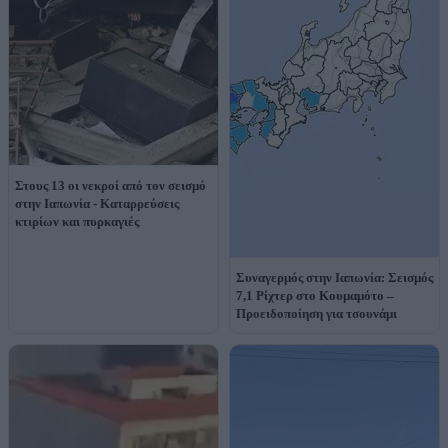
Στους 13 οι νεκροί από τον σεισμό
στην Ιαπωνία - Καταρρεύσεις
κτιρίων και πυρκαγιές
Συναγερμός στην Ιαπωνία: Σεισμός
7,1 Ρίχτερ στο Κουμαμότο –
Προειδοποίηση για τσουνάμι