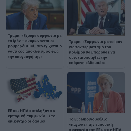
Τραμπ: «Έχουμε συμφωνία με
το Ιράν – ακυρώνονται οι
Τραμπ: «Συμφωνία με το Ιράν
βομβαρδισμοί, συνεχίζεται ο
για τον τερματισμό του
ναυτικός αποκλεισμός έως
πολέμου θα μπορούσε να
την υπογραφή της»
οριστικοποιηθεί την
επόμενη εβδομάδα»
ΕΕ και ΗΠΑ κατέληξαν σε
εμπορική συμφωνία - Στο
Το Ευρωκοινοβούλιο
επίκεντρο οι δασμοί
«πάγωσε» την εμπορική
συμφωνία της ΕΕ με τις ΗΠΑ