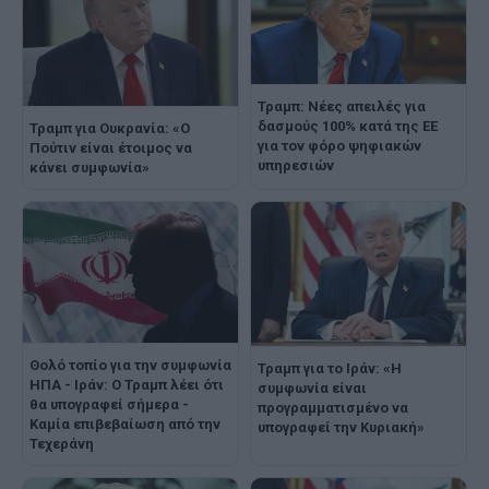
Τραμπ: Νέες απειλές για
δασμούς 100% κατά της ΕΕ
Τραμπ για Ουκρανία: «Ο
για τον φόρο ψηφιακών
Πούτιν είναι έτοιμος να
υπηρεσιών
κάνει συμφωνία»
Θολό τοπίο για την συμφωνία
Τραμπ για το Ιράν: «Η
ΗΠΑ - Ιράν: Ο Τραμπ λέει ότι
συμφωνία είναι
θα υπογραφεί σήμερα -
προγραμματισμένο να
Καμία επιβεβαίωση από την
υπογραφεί την Κυριακή»
Τεχεράνη