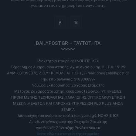
γνώμονα τον ενημερωμένο αναγνώστη.
DAILYPOST.GR – ΤΑΥΤΌΤΗΤΑ
Ιδιοκτήτρια εταιρεία: «ΝΟΗΣΙΣ ΙΚΕ»
Έδρα: Δήμος Αμαρουσίου Αττικής, Αγ. Αθανασίου αρ. 21, Τ.Κ. 15125
ΑΦΜ: 801093076, Δ.Ο.Υ.: ΚΕΦΟΔΕ ΑΤΤΙΚΗΣ, E-mail: press@dailypost.gr,
Τηλ. επικοινωνίας: 2108066997
Νόμιμος Εκπρόσωπος: Ζαχαρός Σταμάτης
Μέτοχοι: Ζαχαρός Σταμάτης, Κουβαράς Γεώργιος, ΥΠΗΡΕΣΙΕΣ
ΠΡΟΗΓΜΕΝΗΣ ΤΕΧΝΟΛΟΓΙΑΣ ΠΑΡΑΓΩΓΗΣ ΟΠΤΙΚΟΑΚΟΥΣΤΙΚΩΝ
ΜΕΣΩΝ ΜΕΛΕΤΩΝ ΚΑΙ ΠΑΡΟΧΗΣ ΥΠΗΡΕΣΙΩΝ PLD PLUS ΑΝΩΝ
ΕΤΑΙΡΙΑ
Δικαιούχος του ονόματος τομέα (dailypost.gr): ΝΟΗΣΙΣ ΙΚΕ
Διευθυντής/Διαχειριστής: Ζαχαρός Σταμάτης
Διευθυντής Σύνταξης: Ρενάτο Λέκκα
Δείτε εδώ τα στοιχεία της εταιρείας