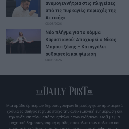
ανεμογεννήτρια στις πληγείσες
από τις πυρκαγιές περιοχές της
Αττικής»
08/08/2026
Νέο πλήγμα για το κόμμα
Καρυστιανού: Αποχωρεί ο Νίκος
Μπρουτζάκης – Καταγγέλει
αυθαιρεσία και φίμωση
08/08/2026
Μία ομάδα έμπειρων δημοσιογράφων δημιούργησαν πριν μερικά
χρόνια το dailypost.gr, με στόχο την αντικειμενική ενημέρωση και
την ανάλυση πίσω από τους τίτλους των ειδήσεων. Μαζί με μια
μαχητική δημοσιογραφική ομάδα, αποκαλύπτουν πολιτικά και
παραπολιτικά θέματα, γράφουν επωνύμως την άποψη τους, με