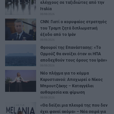
ελέγχους σε ταξιδιώτες από την
Ιταλία
08/08/2026
CNN: Γιατί ο κορυφαίος στρατηγός
του Τραμπ ζητά διπλωματική
έξοδο από το Ιράν
08/08/2026
Φρουροί της Επανάστασης: «Το
Ορμούζ θα ανοίξει όταν οι ΗΠΑ
αποδεχθούν τους όρους του Ιράν»
08/08/2026
Νέο πλήγμα για το κόμμα
Καρυστιανού: Αποχωρεί ο Νίκος
Μπρουτζάκης – Καταγγέλει
αυθαιρεσία και φίμωση
08/08/2026
«Θα δείξει μια πλευρά της που δεν
έχει φανεί ακόμα» – Νέα σειρά για