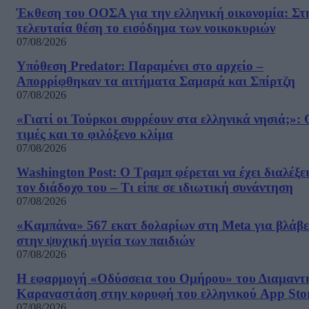
Έκθεση του ΟΟΣΑ για την ελληνική οικονομία: Στ
τελευταία θέση το εισόδημα των νοικοκυριών
07/08/2026
Υπόθεση Predator: Παραμένει στο αρχείο –
Απορρίφθηκαν τα αιτήματα Σαμαρά και Σπίρτζη
07/08/2026
«Γιατί οι Τούρκοι συρρέουν στα ελληνικά νησιά;»: 
τιμές και το φιλόξενο κλίμα
07/08/2026
Washington Post: Ο Τραμπ φέρεται να έχει διαλέξε
τον διάδοχο του – Τι είπε σε ιδιωτική συνάντηση
07/08/2026
«Καμπάνα» 567 εκατ δολαρίων στη Meta για βλάβε
στην ψυχική υγεία των παιδιών
07/08/2026
Η εφαρμογή «Οδύσσεια του Ομήρου» του Διαμαντ
Καραναστάση στην κορυφή του ελληνικού App Sto
07/08/2026