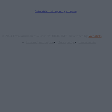
Διευθυντής/Διαχειριστής: Ζαχαρός Σταμάτης
Διευθυντής Σύνταξης: Ρενάτο Λέκκα
Δείτε εδώ τα στοιχεία της εταιρείας
© 2024 Πνευματικά δικαιώματα: "ΝΟΗΣΙΣ ΙΚΕ". Developed by
Webalists
Πολιτική απορρήτου
Όροι χρήσης
Επικοινωνία