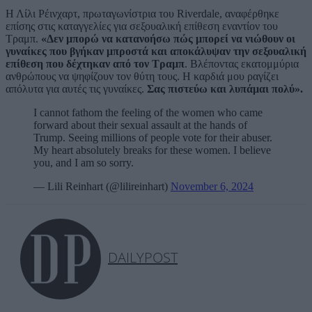
Η Λίλι Ρέινχαρτ, πρωταγωνίστρια του Riverdale, αναφέρθηκε
επίσης στις καταγγελίες για σεξουαλική επίθεση εναντίον του
Τραμπ.
«Δεν μπορώ να κατανοήσω πώς μπορεί να νιώθουν οι
γυναίκες που βγήκαν μπροστά και αποκάλυψαν την σεξουαλική
επίθεση που δέχτηκαν από τον Τραμπ
. Βλέποντας εκατομμύρια
ανθρώπους να ψηφίζουν τον θύτη τους. Η καρδιά μου ραγίζει
απόλυτα για αυτές τις γυναίκες.
Σας πιστεύω και λυπάμαι πολύ».
I cannot fathom the feeling of the women who came
forward about their sexual assault at the hands of
Trump. Seeing millions of people vote for their abuser.
My heart absolutely breaks for these women. I believe
you, and I am so sorry.
— Lili Reinhart (@lilireinhart)
November 6, 2024
DAILYPOST