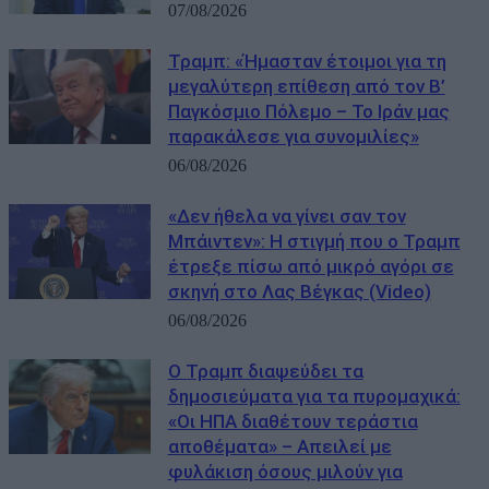
07/08/2026
Τραμπ: «Ήμασταν έτοιμοι για τη
μεγαλύτερη επίθεση από τον Β’
Παγκόσμιο Πόλεμο – Το Ιράν μας
παρακάλεσε για συνομιλίες»
06/08/2026
«Δεν ήθελα να γίνει σαν τον
Μπάιντεν»: Η στιγμή που ο Τραμπ
έτρεξε πίσω από μικρό αγόρι σε
σκηνή στο Λας Βέγκας (Video)
06/08/2026
Ο Τραμπ διαψεύδει τα
δημοσιεύματα για τα πυρομαχικά:
«Οι ΗΠΑ διαθέτουν τεράστια
αποθέματα» – Απειλεί με
φυλάκιση όσους μιλούν για