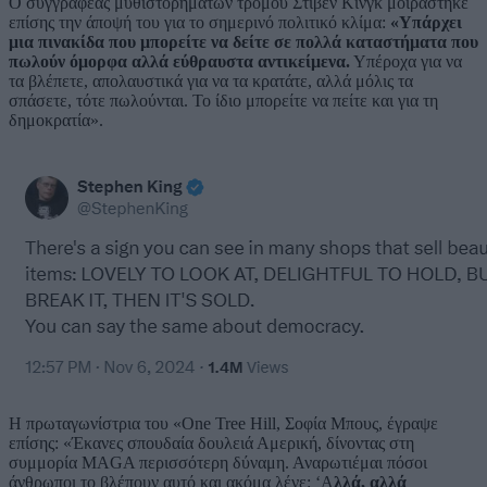
Ο συγγραφέας μυθιστορημάτων τρόμου Στίβεν Κινγκ μοιράστηκε
επίσης την άποψή του για το σημερινό πολιτικό κλίμα:
«Υπάρχει
μια πινακίδα που μπορείτε να δείτε σε πολλά καταστήματα που
πωλούν όμορφα αλλά εύθραυστα αντικείμενα.
Υπέροχα για να
τα βλέπετε, απολαυστικά για να τα κρατάτε, αλλά μόλις τα
σπάσετε, τότε πωλούνται. Το ίδιο μπορείτε να πείτε και για τη
δημοκρατία».
Η πρωταγωνίστρια του «One Tree Hill, Σοφία Μπους, έγραψε
επίσης: «Έκανες σπουδαία δουλειά Αμερική, δίνοντας στη
συμμορία MAGA περισσότερη δύναμη. Αναρωτιέμαι πόσοι
άνθρωποι το βλέπουν αυτό και ακόμα λένε: ‘Α
λλά, αλλά