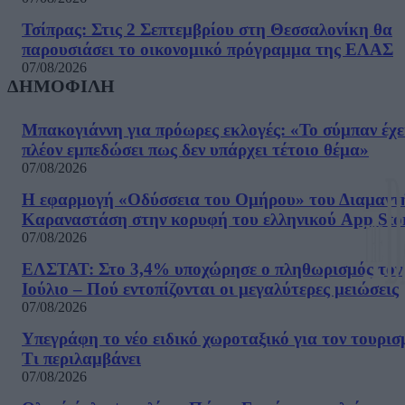
Τσίπρας: Στις 2 Σεπτεμβρίου στη Θεσσαλονίκη θα
παρουσιάσει το οικονομικό πρόγραμμα της ΕΛΑΣ
07/08/2026
ΔΗΜΟΦΙΛΗ
Μπακογιάννη για πρόωρες εκλογές: «Το σύμπαν έχε
πλέον εμπεδώσει πως δεν υπάρχει τέτοιο θέμα»
07/08/2026
Η εφαρμογή «Οδύσσεια του Ομήρου» του Διαμαντ
Καραναστάση στην κορυφή του ελληνικού App Sto
07/08/2026
ΕΛΣΤΑΤ: Στο 3,4% υποχώρησε ο πληθωρισμός τον
Ιούλιο – Πού εντοπίζονται οι μεγαλύτερες μειώσεις
07/08/2026
Υπεγράφη το νέο ειδικό χωροταξικό για τον τουρισ
Τι περιλαμβάνει
07/08/2026