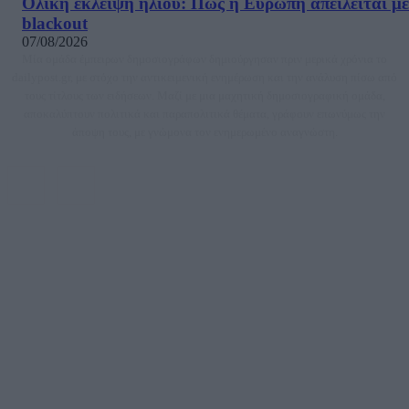
Ολική έκλειψη ηλίου: Πώς η Ευρώπη απειλείται με
blackout
07/08/2026
Μία ομάδα έμπειρων δημοσιογράφων δημιούργησαν πριν μερικά χρόνια το
dailypost.gr, με στόχο την αντικειμενική ενημέρωση και την ανάλυση πίσω από
τους τίτλους των ειδήσεων. Μαζί με μια μαχητική δημοσιογραφική ομάδα,
αποκαλύπτουν πολιτικά και παραπολιτικά θέματα, γράφουν επωνύμως την
άποψη τους, με γνώμονα τον ενημερωμένο αναγνώστη.
DAILYPOST.GR – ΤΑΥΤΌΤΗΤΑ
Ιδιοκτήτρια εταιρεία: «ΝΟΗΣΙΣ ΙΚΕ»
Έδρα: Δήμος Αμαρουσίου Αττικής, Αγ. Αθανασίου αρ. 21, Τ.Κ. 15125
ΑΦΜ: 801093076, Δ.Ο.Υ.: ΚΕΦΟΔΕ ΑΤΤΙΚΗΣ, E-mail: press@dailypost.gr, Τηλ.
επικοινωνίας: 2108066997
Νόμιμος Εκπρόσωπος: Ζαχαρός Σταμάτης
Μέτοχοι: Ζαχαρός Σταμάτης, Κουβαράς Γεώργιος, ΥΠΗΡΕΣΙΕΣ ΠΡΟΗΓΜΕΝΗΣ
ΤΕΧΝΟΛΟΓΙΑΣ ΠΑΡΑΓΩΓΗΣ ΟΠΤΙΚΟΑΚΟΥΣΤΙΚΩΝ ΜΕΣΩΝ ΜΕΛΕΤΩΝ ΚΑΙ
ΠΑΡΟΧΗΣ ΥΠΗΡΕΣΙΩΝ PLD PLUS ΑΝΩΝ ΕΤΑΙΡΙΑ
Δικαιούχος του ονόματος τομέα (dailypost.gr): ΝΟΗΣΙΣ ΙΚΕ