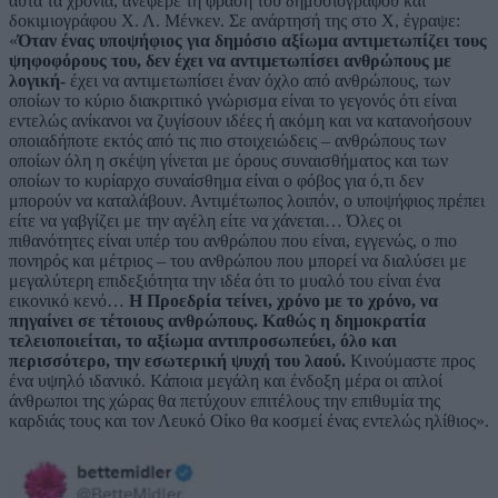
αυτά τα χρόνια, ανέφερε τη φράση του δημοσιογράφου και
δοκιμιογράφου Χ. Λ. Μένκεν. Σε ανάρτησή της στο X, έγραψε:
«
Όταν ένας υποψήφιος για δημόσιο αξίωμα αντιμετωπίζει τους
ψηφοφόρους του, δεν έχει να αντιμετωπίσει ανθρώπους με
λογική-
έχει να αντιμετωπίσει έναν όχλο από ανθρώπους, των
οποίων το κύριο διακριτικό γνώρισμα είναι το γεγονός ότι είναι
εντελώς ανίκανοι να ζυγίσουν ιδέες ή ακόμη και να κατανοήσουν
οποιαδήποτε εκτός από τις πιο στοιχειώδεις – ανθρώπους των
οποίων όλη η σκέψη γίνεται με όρους συναισθήματος και των
οποίων το κυρίαρχο συναίσθημα είναι ο φόβος για ό,τι δεν
μπορούν να καταλάβουν. Αντιμέτωπος λοιπόν, ο υποψήφιος πρέπει
είτε να γαβγίζει με την αγέλη είτε να χάνεται… Όλες οι
πιθανότητες είναι υπέρ του ανθρώπου που είναι, εγγενώς, ο πιο
πονηρός και μέτριος – του ανθρώπου που μπορεί να διαλύσει με
μεγαλύτερη επιδεξιότητα την ιδέα ότι το μυαλό του είναι ένα
εικονικό κενό…
Η Προεδρία τείνει, χρόνο με το χρόνο, να
πηγαίνει σε τέτοιους ανθρώπους. Καθώς η δημοκρατία
τελειοποιείται, το αξίωμα αντιπροσωπεύει, όλο και
περισσότερο, την εσωτερική ψυχή του λαού.
Κινούμαστε προς
ένα υψηλό ιδανικό. Κάποια μεγάλη και ένδοξη μέρα οι απλοί
άνθρωποι της χώρας θα πετύχουν επιτέλους την επιθυμία της
καρδιάς τους και τον Λευκό Οίκο θα κοσμεί ένας εντελώς ηλίθιος».