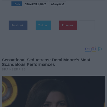
TAGS
Ντόναλντ Τραμπ
Χόλιγουντ
Facebook
Twitter
Pinterest