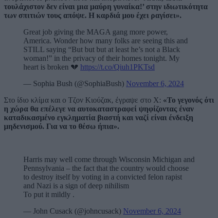
τουλάχιστον δεν είναι μια μαύρη γυναίκα!’ στην ιδιωτικότητα
των σπιτιών τους απόψε. Η καρδιά μου έχει ραγίσει».
Great job giving the MAGA gang more power,
America. Wonder how many folks are seeing this and
STILL saying “But but but at least he’s not a Black
woman!” in the privacy of their homes tonight. My
heart is broken 💔
https://t.co/Qiuh1PKTsd
— Sophia Bush (@SophiaBush)
November 6, 2024
Στο ίδιο κλίμα και ο Τζον Κιούζακ, έγραψε στο Χ:
«Το γεγονός ότι
η χώρα θα επέλεγε να αυτοκαταστραφεί ψηφίζοντας έναν
καταδικασμένο εγκληματία βιαστή και ναζί είναι ένδειξη
μηδενισμού. Για να το θέσω ήπια».
Harris may well come through Wisconsin Michigan and
Pennsylvania – the fact that the country would choose
to destroy itself by voting in a convicted felon rapist
and Nazi is a sign of deep nihilism
To put it mildly .
— John Cusack (@johncusack)
November 6, 2024