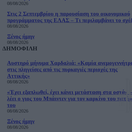
08/08/2026
Στις 2 Σεπτεμβρίου η παρουσίαση του οικονομικού
προγράμματος της ΕΛΑΣ – Τι περιλαμβάνει το σχέ
08/08/2026
Ξένος ήμην
08/08/2026
ΔΗΜΟΦΙΛΗ
Αυστηρό μήνυμα Χαρδαλιά: «Καμία ανεμογεννήτρ
στις πληγείσες από τις πυρκαγιές περιοχές της
Αττικής»
08/08/2026
«Έχει εξαπλωθεί, έχει κάνει μετάσταση στα οστά» –
λέει ο γιος του Μπάιντεν για τον καρκίνο του πατέ
του
08/08/2026
Ξένος ήμην
08/08/2026