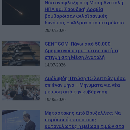
Νέα ανάφλεξη στη Μέση Ανατολή:
ΗΠΑ και Σαουδική Αραβία
βομβάρδισαν φιλοϊρανικές
δυνάμεις – «Άλμα» στο πετρέλαιο
29/07/2026
CENTCOM: Πάνω από 50.000
Αμερικανοί στρατιώτες αυτή τη
στιγμή στη Μέση Ανατολή
14/07/2026
Αμόλυβδη: Πτώση 15 λεπτών μέσα
σε έναν μήνα – Μηνύματα για νέα
μείωση από την κυβέρνηση
19/06/2026
Μητσοτάκης από Βρυξέλλες: Να
περάσει άμεσα στους
καταναλωτές η μείωση τιμών στα