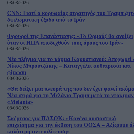
08/08/2026
CNN: Γιατί ο κορυφαίος στρατηγός του Τραμπ ζητ
διπλωματική έξοδο από το Ιράν
08/08/2026
Φρουροί της Επανάστασης: «Το Ορμούζ θα ανοίξει
όταν οι ΗΠΑ αποδεχθούν τους όρους του Ιράν»
08/08/2026
Νέο πλήγμα για το κόμμα Καρυστιανού: Αποχωρεί 
Νίκος Μπρουτζάκης – Καταγγέλει αυθαιρεσία και
φίμωση
08/08/2026
«Θα δείξει μια πλευρά της που δεν έχει φανεί ακόμ
Νέα σειρά για τη Μελάνια Τραμπ μετά το ντοκιμαν
«Melania»
08/08/2026
Σκέρτσος για ΠΑΣΟΚ: «Κανένα ουσιαστικό
επιχείρημα για την έκθεση του ΟΟΣΑ – Αξίζουμε ό
καλύτερη αντιπολίτευση»