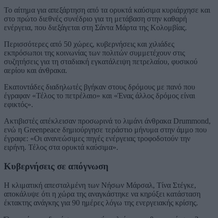
Το αίτημα για απεξάρτηση από τα ορυκτά καύσιμα κυριάρχησε και
στο πρώτο διεθνές συνέδριο για τη μετάβαση στην καθαρή
ενέργεια, που διεξάγεται στη Σάντα Μάρτα της Κολομβίας.
Περισσότερες από 50 χώρες, κυβερνήσεις και χιλιάδες
εκπρόσωποι της κοινωνίας των πολιτών συμμετέχουν στις
συζητήσεις για τη σταδιακή εγκατάλειψη πετρελαίου, φυσικού
αερίου και άνθρακα.
Εκατοντάδες διαδηλωτές βγήκαν στους δρόμους με πανό που
έγραφαν «Τέλος το πετρέλαιο» και «Ένας άλλος δρόμος είναι
εφικτός».
Ακτιβιστές απέκλεισαν προσωρινά το λιμάνι άνθρακα Drummond,
ενώ η Greenpeace δημιούργησε τεράστιο μήνυμα στην άμμο που
έγραφε: «Οι ανανεώσιμες πηγές ενέργειας τροφοδοτούν την
ειρήνη. Τέλος στα ορυκτά καύσιμα».
Κυβερνήσεις σε απόγνωση
Η κλιματική απεσταλμένη των Νήσων Μάρσαλ, Τίνα Στέγκε,
αποκάλυψε ότι η χώρα της αναγκάστηκε να κηρύξει κατάσταση
έκτακτης ανάγκης για 90 ημέρες λόγω της ενεργειακής κρίσης.