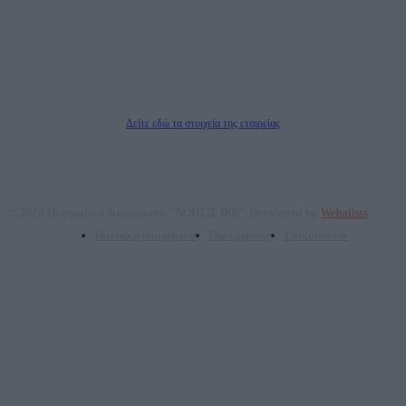
ΑΦΜ: 801093076, Δ.Ο.Υ.: ΚΕΦΟΔΕ ΑΤΤΙΚΗΣ, E-mail: press@dailypost.gr, Τηλ.
επικοινωνίας: 2108066997
Νόμιμος Εκπρόσωπος: Ζαχαρός Σταμάτης
Μέτοχοι: Ζαχαρός Σταμάτης, Κουβαράς Γεώργιος, ΥΠΗΡΕΣΙΕΣ ΠΡΟΗΓΜΕΝΗΣ
ΤΕΧΝΟΛΟΓΙΑΣ ΠΑΡΑΓΩΓΗΣ ΟΠΤΙΚΟΑΚΟΥΣΤΙΚΩΝ ΜΕΣΩΝ ΜΕΛΕΤΩΝ ΚΑΙ
ΠΑΡΟΧΗΣ ΥΠΗΡΕΣΙΩΝ PLD PLUS ΑΝΩΝ ΕΤΑΙΡΙΑ
Δικαιούχος του ονόματος τομέα (dailypost.gr): ΝΟΗΣΙΣ ΙΚΕ
Διευθυντής/Διαχειριστής: Ζαχαρός Σταμάτης
Διευθυντής Σύνταξης: Ρενάτο Λέκκα
Δείτε εδώ τα στοιχεία της εταιρείας
© 2024 Πνευματικά δικαιώματα: "ΝΟΗΣΙΣ ΙΚΕ". Developed by
Webalists
Πολιτική απορρήτου
Όροι χρήσης
Επικοινωνία