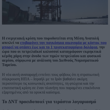
Η ενεργειακή κρίση που πυροδοτείται στη Μέση Ανατολή
απειλεί να
επιβαρύνει την παγκόσμια οικονομία με κόστος που
μπορεί να φτάσει έως και το 1 τρισεκατομμύριο δολάρια
, την
ώρα που οι πετρελαϊκοί κολοσσοί καταγράφουν εκρηκτικά
κέρδη χάρη στην άνοδο των τιμών πετρελαίου και φυσικού
αερίου, σύμφωνα με ανάλυση του Διεθνούς Νομισματικού
Ταμείου.
Η νέα αυτή αναταραχή εντείνει τους φόβους ότι η στρατιωτική
σύγκρουση ΗΠΑ – Ισραήλ με το Ιράν βαθαίνει ακόμη
περισσότερο τις κοινωνικές ανισότητες, τη φτώχεια και την
επισιτιστική κρίση σε έναν πλανήτη που παραμένει επικίνδυνα
εξαρτημένος από τα ορυκτά καύσιμα.
Το ΔΝΤ προειδοποιεί για τεράστιο λογαριασμό