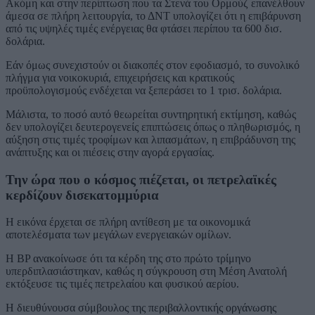
Ακόμη και στην περίπτωση που τα Στενά του Ορμούζ επανέλθουν
άμεσα σε πλήρη λειτουργία, το ΔΝΤ υπολογίζει ότι η επιβάρυνση
από τις υψηλές τιμές ενέργειας θα φτάσει περίπου τα 600 δισ.
δολάρια.
Εάν όμως συνεχιστούν οι διακοπές στον εφοδιασμό, το συνολικό
πλήγμα για νοικοκυριά, επιχειρήσεις και κρατικούς
προϋπολογισμούς ενδέχεται να ξεπεράσει το 1 τρισ. δολάρια.
Μάλιστα, το ποσό αυτό θεωρείται συντηρητική εκτίμηση, καθώς
δεν υπολογίζει δευτερογενείς επιπτώσεις όπως ο πληθωρισμός, η
αύξηση στις τιμές τροφίμων και λιπασμάτων, η επιβράδυνση της
ανάπτυξης και οι πιέσεις στην αγορά εργασίας.
Την ώρα που ο κόσμος πιέζεται, οι πετρελαϊκές
κερδίζουν δισεκατομμύρια
Η εικόνα έρχεται σε πλήρη αντίθεση με τα οικονομικά
αποτελέσματα των μεγάλων ενεργειακών ομίλων.
Η BP ανακοίνωσε ότι τα κέρδη της στο πρώτο τρίμηνο
υπερδιπλασιάστηκαν, καθώς η σύγκρουση στη Μέση Ανατολή
εκτόξευσε τις τιμές πετρελαίου και φυσικού αερίου.
Η διευθύνουσα σύμβουλος της περιβαλλοντικής οργάνωσης