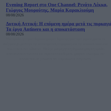
Evening Report στο One Channel: Ρενάτο Λέκκα,
Γιώργος Μουρούτης, Μαρία Καρακλιούμη
08/08/2026
Δυτική Αττική: Η επόμενη ημέρα μετά τις πυρκαγιέ
Τα έργα Antinero και η αποκατάσταση
08/08/2026
Μία ομάδα έμπειρων δημοσιογράφων δημιούργησαν πριν μερικά χρόνια το
dailypost.gr, με στόχο την αντικειμενική ενημέρωση και την ανάλυση πίσω από
τους τίτλους των ειδήσεων. Μαζί με μια μαχητική δημοσιογραφική ομάδα,
αποκαλύπτουν πολιτικά και παραπολιτικά θέματα, γράφουν επωνύμως την
άποψη τους, με γνώμονα τον ενημερωμένο αναγνώστη.
DAILYPOST.GR – ΤΑΥΤΌΤΗΤΑ
Ιδιοκτήτρια εταιρεία: «ΝΟΗΣΙΣ ΙΚΕ»
Έδρα: Δήμος Αμαρουσίου Αττικής, Αγ. Αθανασίου αρ. 21, Τ.Κ. 15125