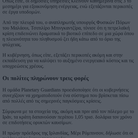
Όπως είπε, οι δημόσιες υπηρεσίες κλείνουν καθημερινά στις 3 το
μεσημέρι για εξοικονόμηση ενέργειας, ενώ εξετάζονται περικοπές
σε έργα υποδομών.
Από την πλευρά του, ο αναπληρωτής υπουργός Φυσικών Πόρων
του Μαλάουι, Τσιπιλίρο Μπινγκαντζίρα, τόνισε ότι η πετρελαϊκή
κρίση επιδεινώνει δραματικά το βιοτικό επίπεδο σε μια χώρα όπου
η πλειονότητα του πληθυσμού ζει ήδη κάτω από το όριο της
φτώχειας.
Η κυβέρνηση, όπως είπε, εξετάζει περικοπές ακόμη και στην
εκπαίδευση για να καλύψει το αυξημένο ενεργειακό κόστος και τις
υποχρεώσεις χρέους.
Οι πολίτες πληρώνουν τρεις φορές
Η ομάδα Planetary Guardians προειδοποίησε ότι οι κυβερνήσεις
συνεχίζουν να χρηματοδοτούν ένα σύστημα που βρίσκεται πίσω
από πολλές από τις σημερινές παγκόσμιες κρίσεις.
Σύμφωνα με τα στοιχεία της, ακόμη και πριν από τον πόλεμο με το
Ιράν, τα κράτη δαπανούσαν περίπου 1,05 τρισ. δολάρια τον χρόνο
σε επιδοτήσεις ορυκτών καυσίμων.
Η πρώην πρόεδρος της Ιρλανδίας, Μέρι Ρόμπινσον, δήλωσε ότι οι