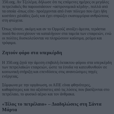
350.org, Αν Τζελέμα, δήλωσε ότι τις επόμενες ημέρες οι μεγάλες
πετρελαϊκές θα παρουσιάσουν «αστρονομικά κέρδη», πολλά από
τα οποία -όπως είπε- προέρχονται από έναν πόλεμο που έχει ήδη
κοστίσει χιλιάδες ζωές και έχει σπρώξει εκατομμύρια ανθρώπους
στη φτώχεια.
Όπως τόνισε, ακόμη και αν το Ορμούζ ανοίξει άμεσα, τεράστια
ποσά θα συνεχίσουν να καταλήγουν στα ταμεία των εταιρειών, ενώ
οι πολίτες δυσκολεύονται να πληρώσουν καύσιμα, ρεύμα και
τρόφιμα.
Ζητούν φόρο στα υπερκέρδη
Η 350.org ζητά την άμεση επιβολή έκτακτου φόρου στα υπερκέρδη
των πετρελαϊκών εταιρειών, ώστε τα έσοδα να κατευθυνθούν σε
κοινωνική στήριξη και επενδύσεις στις ανανεώσιμες πηγές
ενέργειας.
Σύμφωνα με την οργάνωση, οι ΑΠΕ είναι φθηνότερες,
καθαρότερες και πιο αξιόπιστες από τις λύσεις που βασίζονται στο
πετρέλαιο, το φυσικό αέριο και τον άνθρακα.
«Τέλος το πετρέλαιο» – Διαδηλώσεις στη Σάντα
Μάρτα