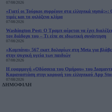
07/08/2026
«Γιατί οι Τούρκοι συρρέουν στα ελληνικά νησιά;»: 
τιμές και το φιλόξενο κλίμα
07/08/2026
Washington Post: Ο Τραμπ φέρεται να έχει διαλέξε
τον διάδοχο του – Τι είπε σε ιδιωτική συνάντηση
07/08/2026
«Καμπάνα» 567 εκατ δολαρίων στη Meta για βλάβε
στην ψυχική υγεία των παιδιών
07/08/2026
Η εφαρμογή «Οδύσσεια του Ομήρου» του Διαμαντ
Καραναστάση στην κορυφή του ελληνικού App Sto
07/08/2026
ΔΗΜΟΦΙΛΗ