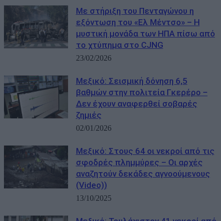
Με στήριξη του Πενταγώνου η
εξόντωση του «Ελ Μέντσο» – Η
μυστική μονάδα των ΗΠΑ πίσω από
το χτύπημα στο CJNG
23/02/2026
Μεξικό: Σεισμική δόνηση 6,5
βαθμών στην πολιτεία Γκερέρο –
Δεν έχουν αναφερθεί σοβαρές
ζημιές
02/01/2026
Μεξικό: Στους 64 οι νεκροί από τις
σφοδρές πλημμύρες – Οι αρχές
αναζητούν δεκάδες αγνοούμενους
(Video))
13/10/2025