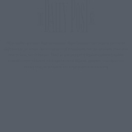
Μία ομάδα έμπειρων δημοσιογράφων δημιούργησαν πριν μερικά χρόνια το
dailypost.gr, με στόχο την αντικειμενική ενημέρωση και την ανάλυση πίσω από
τους τίτλους των ειδήσεων. Μαζί με μια μαχητική δημοσιογραφική ομάδα,
αποκαλύπτουν πολιτικά και παραπολιτικά θέματα, γράφουν επωνύμως την
άποψη τους, με γνώμονα τον ενημερωμένο αναγνώστη.
DAILYPOST.GR – ΤΑΥΤΌΤΗΤΑ
Ιδιοκτήτρια εταιρεία: «ΝΟΗΣΙΣ ΙΚΕ»
Έδρα: Δήμος Αμαρουσίου Αττικής, Αγ. Αθανασίου αρ. 21, Τ.Κ. 15125
ΑΦΜ: 801093076, Δ.Ο.Υ.: ΚΕΦΟΔΕ ΑΤΤΙΚΗΣ, E-mail: press@dailypost.gr, Τηλ.