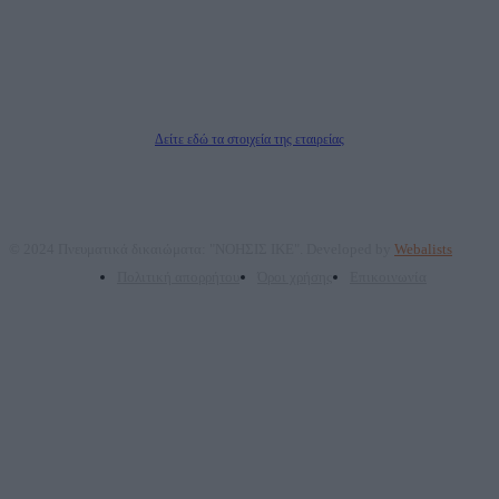
επικοινωνίας: 2108066997
Νόμιμος Εκπρόσωπος: Ζαχαρός Σταμάτης
Μέτοχοι: Ζαχαρός Σταμάτης, Κουβαράς Γεώργιος, ΥΠΗΡΕΣΙΕΣ ΠΡΟΗΓΜΕΝΗΣ
ΤΕΧΝΟΛΟΓΙΑΣ ΠΑΡΑΓΩΓΗΣ ΟΠΤΙΚΟΑΚΟΥΣΤΙΚΩΝ ΜΕΣΩΝ ΜΕΛΕΤΩΝ ΚΑΙ
ΠΑΡΟΧΗΣ ΥΠΗΡΕΣΙΩΝ PLD PLUS ΑΝΩΝ ΕΤΑΙΡΙΑ
Δικαιούχος του ονόματος τομέα (dailypost.gr): ΝΟΗΣΙΣ ΙΚΕ
Διευθυντής/Διαχειριστής: Ζαχαρός Σταμάτης
Διευθυντής Σύνταξης: Ρενάτο Λέκκα
Δείτε εδώ τα στοιχεία της εταιρείας
© 2024 Πνευματικά δικαιώματα: "ΝΟΗΣΙΣ ΙΚΕ". Developed by
Webalists
Πολιτική απορρήτου
Όροι χρήσης
Επικοινωνία