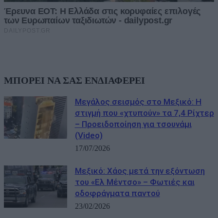
ΜΠΟΡΕΙ ΝΑ ΣΑΣ ΕΝΔΙΑΦΕΡΕΙ
Μεγάλος σεισμός στο Μεξικό: Η
στιγμή που «χτυπούν» τα 7,4 Ρίχτερ
– Προειδοποίηση για τσουνάμι
(Video)
17/07/2026
Μεξικό: Χάος μετά την εξόντωση
του «Ελ Μέντσο» – Φωτιές και
οδοφράγματα παντού
23/02/2026