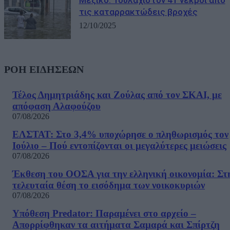
Μεξικό: Τουλάχιστον 41 νεκροί από
τις καταρρακτώδεις βροχές
12/10/2025
ΡΟΗ ΕΙΔΗΣΕΩΝ
Τέλος Δημητριάδης και Ζούλας από τον ΣΚΑΙ, με
απόφαση Αλαφούζου
07/08/2026
ΕΛΣΤΑΤ: Στο 3,4% υποχώρησε ο πληθωρισμός τον
Ιούλιο – Πού εντοπίζονται οι μεγαλύτερες μειώσεις
07/08/2026
Έκθεση του ΟΟΣΑ για την ελληνική οικονομία: Στ
τελευταία θέση το εισόδημα των νοικοκυριών
07/08/2026
Υπόθεση Predator: Παραμένει στο αρχείο –
Απορρίφθηκαν τα αιτήματα Σαμαρά και Σπίρτζη