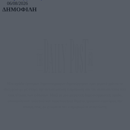
06/08/2026
ΔΗΜΟΦΙΛΗ
Μία ομάδα έμπειρων δημοσιογράφων δημιούργησαν πριν μερικά χρόνια το
dailypost.gr, με στόχο την αντικειμενική ενημέρωση και την ανάλυση πίσω από
τους τίτλους των ειδήσεων. Μαζί με μια μαχητική δημοσιογραφική ομάδα,
αποκαλύπτουν πολιτικά και παραπολιτικά θέματα, γράφουν επωνύμως την
άποψη τους, με γνώμονα τον ενημερωμένο αναγνώστη.