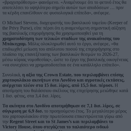
«βραχυπρόθεσμο» φαινόμενο. «Αναμένουμε ότι το φετινό έτος θα
αποτελέσει το υψηλότερο σημείο αυτών των αποδόσεων … πριν
τα κέρδη επανέλθουν σε φυσιολογικά επίπεδα», ανέφερε.
Ο Michael Stevens, διαχειριστής του βασιλικού ταμείου (Keeper of
the Privy Purse), είπε πέρσι ότι η αναμενόμενη σημαντική αύξηση
της βασιλικής επιχορήγησης θα χρησιμοποιηθεί για τη
χρηματοδότηση των τελικών σταδίων της ανακαίνισης του
Μπάκιγχαμ.
Μόλις ολοκληρωθεί αυτό το έργο, ανέφερε, «θα
επιδιωχθεί μείωση του απόλυτου ποσού της επιχορήγησης στο
πλαίσιο της επανεξέτασης των βασιλικών θεσμών το 2026-27,
μέσω κύριας νομοθεσίας», ώστε το έργο της βασιλικής οικογένειας
«να συνεχίσει να χρηματοδοτείται σε ένα κατάλληλο επίπεδο».
Συνολικά,
η αξία της Crown Estate, που περιλαμβάνει επίσης
χαρτοφυλάκιο ακινήτων στο Λονδίνο και αγροτικές εκτάσεις,
ανέρχεται πλέον στα 15 δισ. λίρες, από 15,5 δισ. πέρυσι.
Η
αποτίμηση του θαλάσσιου σκέλους της επιχείρησης μειώθηκε κατά
1 δισ. φέτος, στα 3,4 δισ. λίρες.
Τα ακίνητα στο Λονδίνο αποτιμήθηκαν σε 7,1 δισ. λίρες, σε
σύγκριση με 6,9 δισ.
το προηγούμενο έτος. Το μεγαλύτερο μέρος
του χαρτοφυλακίου στην πρωτεύουσα επικεντρώνεται γύρω από
την
Regent Street και το St James’s και περιλαμβάνει το
Victory House, όπου στεγάζεται το παλαιότερο ινδικό