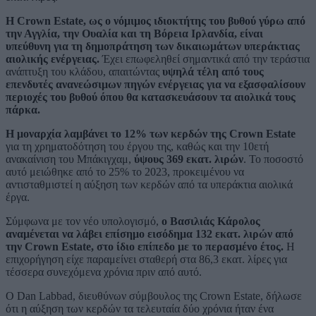
Η Crown Estate, ως ο νόμιμος ιδιοκτήτης του βυθού γύρω από
την Αγγλία, την Ουαλία και τη Βόρεια Ιρλανδία, είναι
υπεύθυνη για τη δημοπράτηση των δικαιωμάτων υπεράκτιας
αιολικής ενέργειας.
Έχει επωφεληθεί σημαντικά από την τεράστια
ανάπτυξη του κλάδου, απαιτώντας
υψηλά τέλη από τους
επενδυτές ανανεώσιμων πηγών ενέργειας για να εξασφαλίσουν
περιοχές του βυθού όπου θα κατασκευάσουν τα αιολικά τους
πάρκα.
Η μοναρχία λαμβάνει το 12% των κερδών της Crown Estate
για τη χρηματοδότηση του έργου της, καθώς και την 10ετή
ανακαίνιση του Μπάκιγχαμ,
ύψους 369 εκατ. λιρών
. Το ποσοστό
αυτό μειώθηκε από το 25% το 2023, προκειμένου να
αντισταθμιστεί η αύξηση των κερδών από τα υπεράκτια αιολικά
έργα.
Σύμφωνα με τον νέο υπολογισμό,
ο Βασιλιάς Κάρολος
αναμένεται να λάβει επίσημο εισόδημα 132 εκατ. λιρών από
την Crown Estate, στο ίδιο επίπεδο με το περασμένο έτος.
Η
επιχορήγηση είχε παραμείνει σταθερή στα 86,3 εκατ. λίρες για
τέσσερα συνεχόμενα χρόνια πριν από αυτό.
Ο Dan Labbad, διευθύνων σύμβουλος της Crown Estate, δήλωσε
ότι η αύξηση των κερδών τα τελευταία δύο χρόνια ήταν ένα