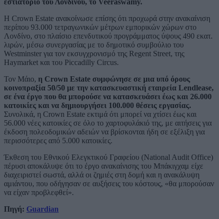
εστιατόριο του Λονδίνου, το Veeraswamy.
Η Crown Estate ανακοίνωσε επίσης ότι προχωρά στην ανακαίνιση
περίπου 93.000 τετραγωνικών μέτρων εμπορικών χώρων στο
Λονδίνο, στο πλαίσιο επενδυτικού προγράμματος ύψους 490 εκατ.
λιρών, μέσω συνεργασίας με το δημοτικό συμβούλιο του
Westminster για τον εκσυγχρονισμό της Regent Street, της
Haymarket και του Piccadilly Circus.
Τον Μάιο,
η Crown Estate συμφώνησε σε μια υπό όρους
κοινοπραξία 50/50 με την κατασκευαστική εταιρεία Lendlease,
σε ένα έργο που θα μπορούσε να κατασκευάσει έως και 26.000
κατοικίες και να δημιουργήσει 100.000 θέσεις εργασίας.
Συνολικά, η Crown Estate εκτιμά ότι μπορεί να χτίσει έως και
56.000 νέες κατοικίες σε όλο το χαρτοφυλάκιό της, με αιτήσεις για
έκδοση πολεοδομικών αδειών να βρίσκονται ήδη σε εξέλιξη για
περισσότερες από 5.000 κατοικίες.
Έκθεση του Εθνικού Ελεγκτικού Γραφείου (National Audit Office)
πέρυσι αποκάλυψε ότι το έργο ανακαίνισης του Μπάκιγχαμ είχε
διαχειριστεί σωστά, αλλά οι ζημιές στη δομή και η ανακάλυψη
αμιάντου, που οδήγησαν σε αυξήσεις του κόστους, «θα μπορούσαν
να είχαν προβλεφθεί».
Πηγή:
Guardian