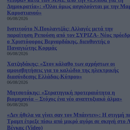
Δημοκρατία»: «Όλοι όμως ασχολούνται με την Μα
Καρυστιανού»
06/08/2026
Ινστιτούτο Ν.Πουλαντζάς: Αλλαγές μετά την
παραίτηση Ρεπούση από τον ΣΥΡΙΖΑ- Νέος πρόεδρ
ο Χριστόφορος Βερναρδάκης, διευθυντής ο
Παναγιώτης Κορμάς
06/08/2026
Χατζηδάκης: «Στον κάλαθο των αχρήστων οι
αμφισβητήσεις για το καλώδιο της ηλεκτρικής
διασύνδεσης Ελλάδας-Κύπρου»
06/08/2026
Μητσοτάκης: «Στρατηγική προτεραιότητα η
βιομηχανία – Στόχος ένα νέο αναπτυξιακό άλμα»
06/08/2026
«Δεν ήθελα να γίνει σαν τον Μπάιντεν»: Η στιγμή π
Τραμπ έτρεξε πίσω από μικρό αγόρι σε σκηνή στο 
Βέγκας (Video)