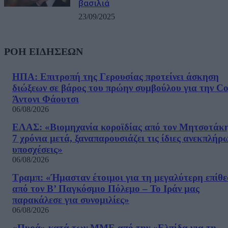
βασιλιά
23/09/2025
ΡΟΗ ΕΙΔΗΣΕΩΝ
ΗΠΑ: Επιτροπή της Γερουσίας προτείνει άσκηση
διώξεων σε βάρος του πρώην συμβούλου για την Co
Άντονι Φάουτσι
06/08/2026
ΕΛΑΣ: «Βιομηχανία κοροϊδίας από τον Μητσοτάκ
7 χρόνια μετά, ξαναπαρουσιάζει τις ίδιες ανεκπλήρ
υποσχέσεις»
06/08/2026
Τραμπ: «Ήμασταν έτοιμοι για τη μεγαλύτερη επίθ
από τον Β’ Παγκόσμιο Πόλεμο – Το Ιράν μας
παρακάλεσε για συνομιλίες»
06/08/2026
«Πυρά» κατά των ΜΜΕ από την «Ελπίδα για τη