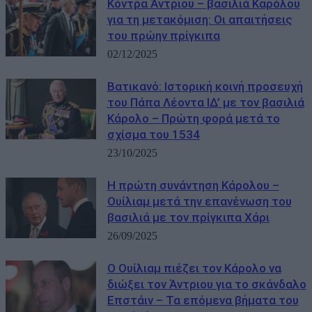
Κόντρα Άντριου – βασιλιά Καρόλου
για τη μετακόμιση: Οι απαιτήσεις
του πρώην πρίγκιπα
02/12/2025
Βατικανό: Ιστορική κοινή προσευχή
του Πάπα Λέοντα ΙΔ’ με τον βασιλιά
Κάρολο – Πρώτη φορά μετά το
σχίσμα του 1534
23/10/2025
Η πρώτη συνάντηση Κάρολου –
Ουίλιαμ μετά την επανένωση του
βασιλιά με τον πρίγκιπα Χάρι
26/09/2025
Ο Ουίλιαμ πιέζει τον Κάρολο να
διώξει τον Άντριου για το σκάνδαλο
Επστάιν – Τα επόμενα βήματα του