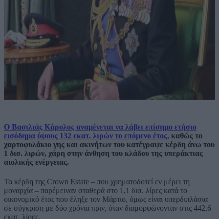
Ο Βασιλιάς Κάρολος αναμένεται να λάβει επίσημο ετήσιο
εισόδημα ύψους 132 εκατ. λιρών το επόμενο έτος,
καθώς το
χαρτοφυλάκιο γης και ακινήτων του κατέγραψε κέρδη άνω του
1 δισ. λιρών, χάρη στην άνθηση του κλάδου της υπεράκτιας
αιολικής ενέργειας.
Τα κέρδη της Crown Estate – που χρηματοδοτεί εν μέρει τη
μοναρχία – παρέμειναν σταθερά στο 1,1 δισ. λίρες κατά το
οικονομικό έτος που έληξε τον Μάρτιο, όμως είναι υπερδιπλάσια
σε σύγκριση με δύο χρόνια πριν, όταν διαμορφώνονταν στις 442,6
εκατ. λίρες.